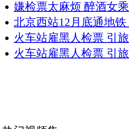
嫌检票太麻烦 醉酒女
北京西站12月底通地铁
无痛分娩是否安全 医生回应
火车站雇黑人检票 引
外交部：反对强权政治霸凌主义
火车站雇黑人检票 引
外交部：有关国家言论片面不公正
安徽一实载49人客车翻车
走！跟着总书记去植树