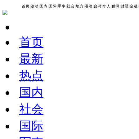
首页
|
滚动
|
国内
|
国际
|
军事
|
社会
|
地方
|
港澳
|
台湾
|
华人
|
侨网
|
财经
|
金融
|
首页
最新
热点
国内
社会
国际