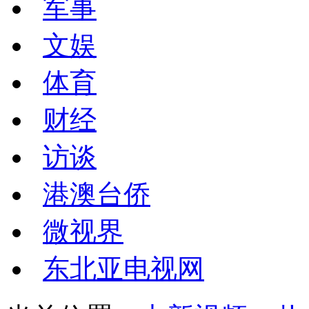
军事
文娱
体育
财经
访谈
港澳台侨
微视界
东北亚电视网