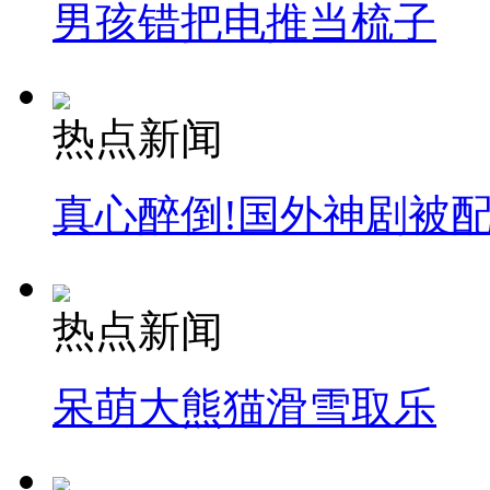
男孩错把电推当梳子
热点新闻
真心醉倒!国外神剧被
热点新闻
呆萌大熊猫滑雪取乐