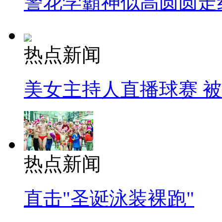
警花学霸神似高圆圆走
热点新闻
美女主持人直播球赛 
热点新闻
直击"圣诞泳装裸跑"