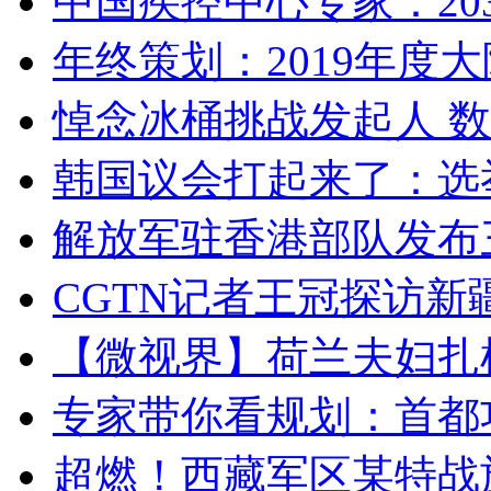
中国疾控中心专家：203
年终策划：2019年度大陆
悼念冰桶挑战发起人 数百
韩国议会打起来了：选举
解放军驻香港部队发布三
CGTN记者王冠探访新疆
【微视界】荷兰夫妇扎根青
专家带你看规划：首都功
超燃！西藏军区某特战