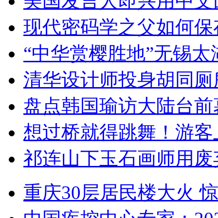
美国发言人即兴用中文
现代密码学之父如何保
“中华赏樱胜地”无锡
清华设计师投身胡同厕
盘点韩国瑜访大陆台前
想过桥就得跳舞！游客
祁连山下玉石画师用废
重庆30层居民楼大火