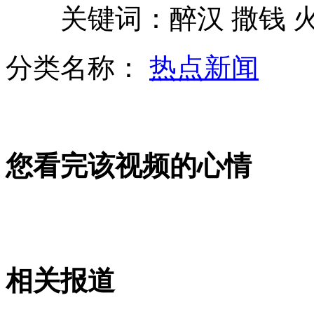
关键词：醉汉 撒钱 
胡军摆豪华酒宴为父母庆金婚
分类名称：
热点新闻
网友恶搞神作<清宫好声音>
您看完该视频的心情
为推旅游 张家界官员披稻草跳骑马舞
山西运城恶犬咬伤多人 警民合力深夜将其击毙
相关报道
女孩北京地铁殴打老人 痛下狠手拳打脚踢