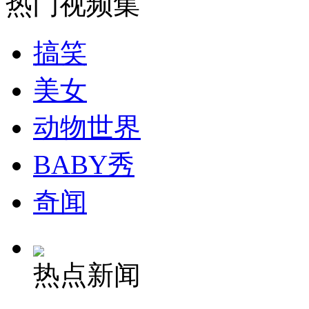
热门视频集
消防员救轻生者
花炮节热闹非凡
减压"枕头大战"
搞笑
美女
纽约上演“枕头大战”
动物世界
司机酒驾遇交警 急速倒车逃窜
BABY秀
奇闻
热点新闻