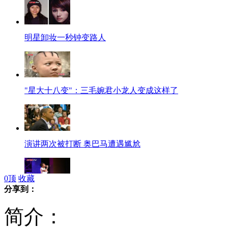
明星卸妆一秒钟变路人
"星大十八变"：三毛婉君小龙人变成这样了
演讲两次被打断 奥巴马遭遇尴尬
0
顶
收藏
分享到：
齐秦王杰迪克牛仔兰州开唱
简介：