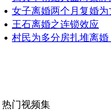
安徽一实载49人客车翻车
女子离婚两个月复婚为
王石离婚之连锁效应
走！跟着总书记去植树
村民为多分房扎堆离婚
消防员救轻生者
花炮节热闹非凡
减压"枕头大战"
纽约上演“枕头大战”
司机酒驾遇交警 急速倒车逃窜
热门视频集