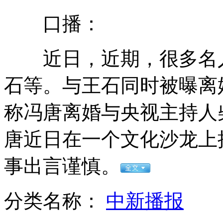
口播：
媒体称BBC再也抓不住民众信任
近日，近期，很多名人
韩国空军拦截朝"越线"战机
石等。与王石同时被曝离
称冯唐离婚与央视主持人
埃及军方否认将西奈半岛列为军事区
唐近日在一个文化沙龙上
事出言谨慎。
卖甘蔗打“气死白糖”广告走红
分类名称：
中新播报
南海舰队举行登岛作战演练