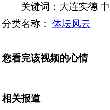
关键词：大连实德 中
足协称魔兽因比赛少落选全明星赛
分类名称：
体坛风云
学生上课接电话 老师用激光枪击碎
男子修李氏族谱 证自己为李白后代
您看完该视频的心情
山西运城恶犬咬伤多人 警民合力深夜将其击毙
女孩北京地铁殴打老人 痛下狠手拳打脚踢
相关报道
无痛分娩是否安全 医生回应