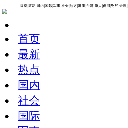
首页
|
滚动
|
国内
|
国际
|
军事
|
社会
|
地方
|
港澳
|
台湾
|
华人
|
侨网
|
财经
|
金融
|
首页
最新
热点
国内
社会
国际