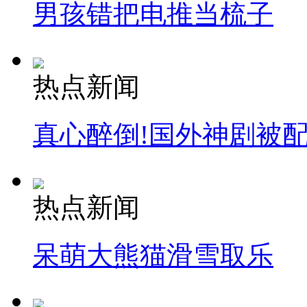
男孩错把电推当梳子
热点新闻
真心醉倒!国外神剧被
热点新闻
呆萌大熊猫滑雪取乐