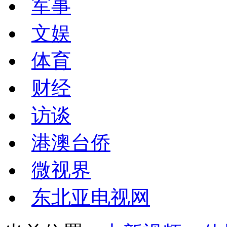
军事
文娱
体育
财经
访谈
港澳台侨
微视界
东北亚电视网