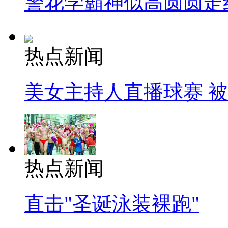
警花学霸神似高圆圆走
热点新闻
美女主持人直播球赛 
热点新闻
直击"圣诞泳装裸跑"