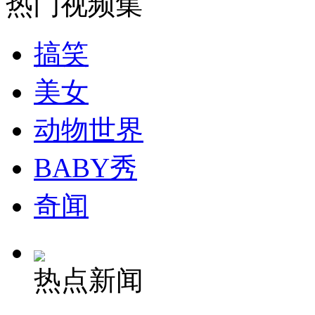
热门视频集
纽约上演“枕头大战”
搞笑
司机酒驾遇交警 急速倒车逃窜
美女
动物世界
BABY秀
奇闻
热点新闻