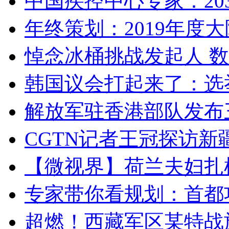
中国疾控中心专家：203
年终策划：2019年度大陆
悼念冰桶挑战发起人 数百
韩国议会打起来了：选举
解放军驻香港部队发布三
CGTN记者王冠探访新疆
【微视界】荷兰夫妇扎根青
专家带你看规划：首都功
超燃！西藏军区某特战