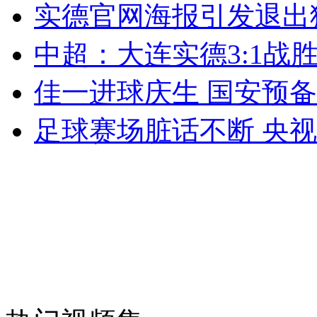
实德官网海报引发退出
外交部：反对强权政治霸凌主义
中超：大连实德3:1战
外交部：有关国家言论片面不公正
佳一进球庆生 国安预
足球赛场脏话不断 央
安徽一实载49人客车翻车
走！跟着总书记去植树
消防员救轻生者
花炮节热闹非凡
减压"枕头大战"