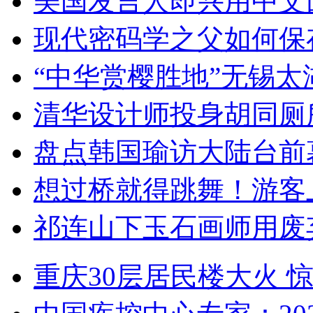
美国发言人即兴用中文
现代密码学之父如何保
“中华赏樱胜地”无锡
清华设计师投身胡同厕
盘点韩国瑜访大陆台前
想过桥就得跳舞！游客
祁连山下玉石画师用废
重庆30层居民楼大火