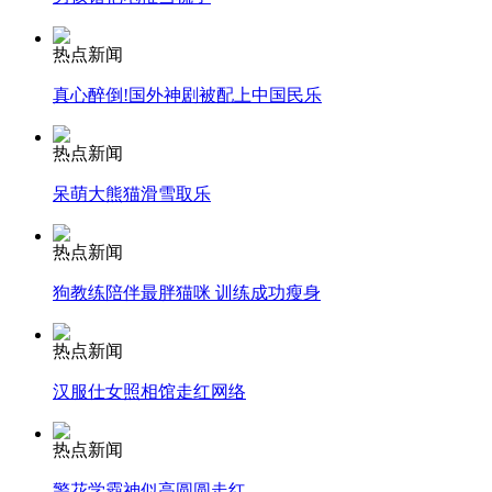
安徽一实载49人客车翻车
热点新闻
真心醉倒!国外神剧被配上中国民乐
走！跟着总书记去植树
热点新闻
呆萌大熊猫滑雪取乐
消防员救轻生者
花炮节热闹非凡
减压"枕头大战"
热点新闻
狗教练陪伴最胖猫咪 训练成功瘦身
纽约上演“枕头大战”
热点新闻
汉服仕女照相馆走红网络
司机酒驾遇交警 急速倒车逃窜
热点新闻
警花学霸神似高圆圆走红