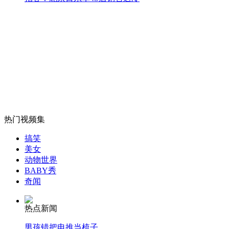
山西运城恶犬咬伤多人 警民合力深夜将其击毙
女孩北京地铁殴打老人 痛下狠手拳打脚踢
无痛分娩是否安全 医生回应
热门视频集
搞笑
外交部：反对强权政治霸凌主义
美女
动物世界
BABY秀
奇闻
外交部：有关国家言论片面不公正
热点新闻
男孩错把电推当梳子