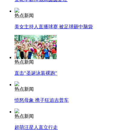
热点新闻
美女主持人直播球赛 被足球砸中脑袋
热点新闻
直击"圣诞泳装裸跑"
热点新闻
愤怒母象 携子狂追吉普车
热点新闻
超萌汪星人直立行走