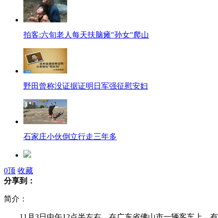
拍客:六旬老人每天扶脑瘫"孙女"爬山
野田曾称没证据证明日军强征慰安妇
石家庄小伙倒立行走三年多
《火锅烫菜时间表》走红网络
0
顶
收藏
分享到：
简介：
11月3日中午12点半左右，在广东省佛山市一辆客车上，