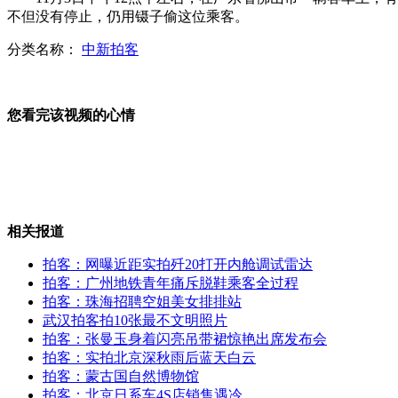
网曝近距实拍歼20打开内舱调试雷达
不但没有停止，仍用镊子偷这位乘客。
分类名称：
中新拍客
监拍幼儿园老师针扎虐待幼童
您看完该视频的心情
"最美奶奶"车轮救出幼童后英勇献身
相关报道
拍客：网曝近距实拍歼20打开内舱调试雷达
拍客：广州地铁青年痛斥脱鞋乘客全过程
澳大利亚150名圣诞老人齐跳骑马舞
拍客：珠海招聘空姐美女排排站
武汉拍客拍10张最不文明照片
拍客：张曼玉身着闪亮吊带裙惊艳出席发布会
拍客：实拍北京深秋雨后蓝天白云
鸟叔与黄金女配角鲁芬撞脸
拍客：蒙古国自然博物馆
拍客：北京日系车4S店销售遇冷