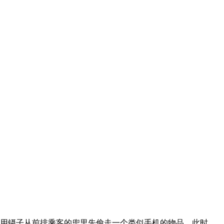
他用镊子从前排乘客的兜里先偷走一个类似手机的物品，此时，