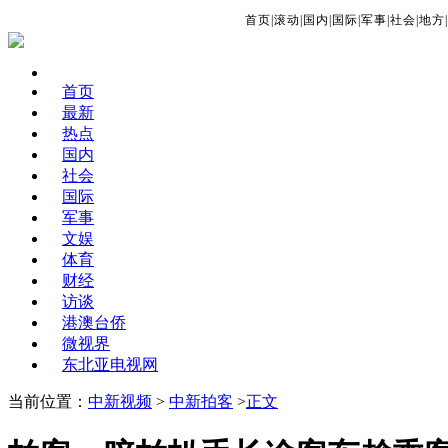
首页
|
滚动
|
国内
|
国际
|
军事
|
社会
|
地方
|
首页
最新
热点
国内
社会
国际
军事
文娱
体育
财经
访谈
港澳台侨
微视界
东北亚电视网
当前位置：
中新视频
>
中新拍客
>
正文