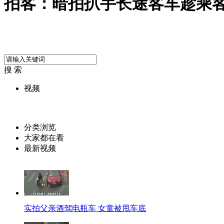
拍客：暗拍扒手长途客车趁乘
搜 索
视频
分类浏览
大家都在看
最新视频
实拍父亲酒驾电瓶车 女童被甩车底