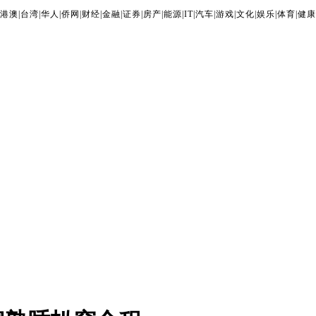
港澳
|
台湾
|
华人
|
侨网
|
财经
|
金融
|
证券
|
房产
|
能源
|
IT
|
汽车
|
游戏
|
文化
|
娱乐
|
体育
|
健康