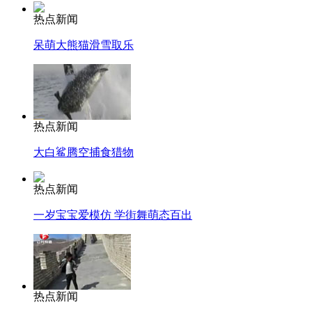
热点新闻
呆萌大熊猫滑雪取乐
热点新闻
大白鲨腾空捕食猎物
热点新闻
一岁宝宝爱模仿 学街舞萌态百出
热点新闻