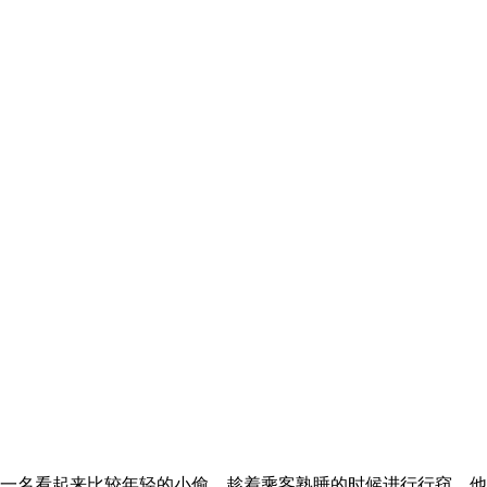
有一名看起来比较年轻的小偷，趁着乘客熟睡的时候进行行窃，