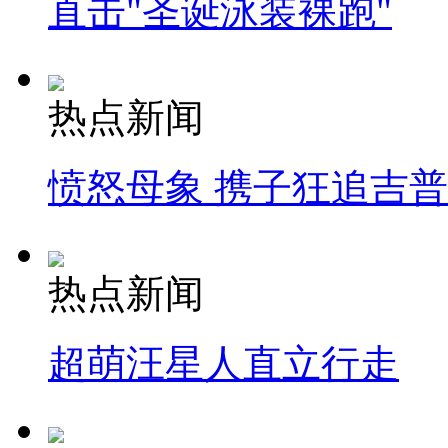
直击"圣诞泳装裸跑"
热点新闻
愤怒母象 携子狂追吉
热点新闻
超萌汪星人直立行走