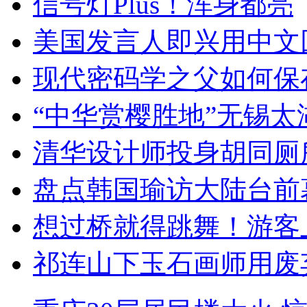
信号灯Plus！浑身都亮
美国发言人即兴用中文
现代密码学之父如何保
“中华赏樱胜地”无锡
清华设计师投身胡同厕
盘点韩国瑜访大陆台前
想过桥就得跳舞！游客
祁连山下玉石画师用废