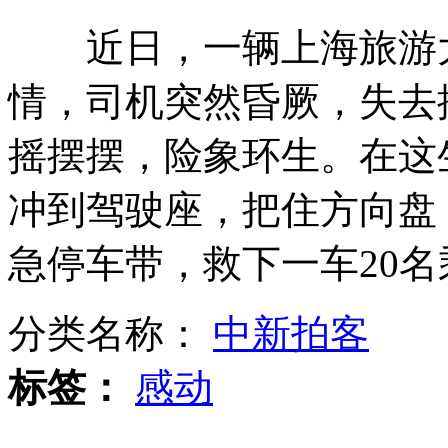
近日，一辆上海旅游大
吉林学者历时6年走遍中国 搜集整理东北方言
情，司机突然昏厥，失去
摇摆摆，险象环生。在这
"桑迪"过后 纽约仍有90万居民遭受断电困扰
冲到驾驶座，把住方向盘
急停车带，救下一车20名
"翻眼操"走红网络 效果待验证
分类名称：
中新拍客
公交车司机徒手擒贼多处受伤
标签：
感动