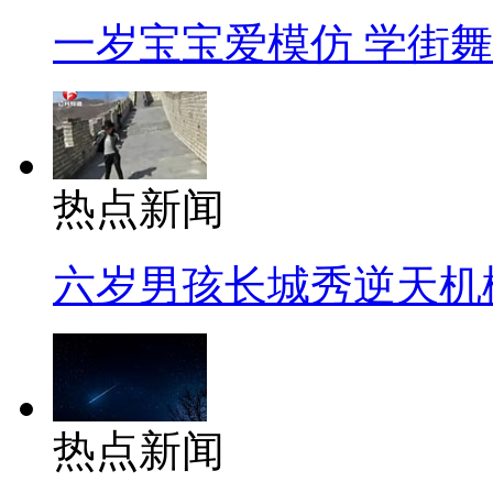
一岁宝宝爱模仿 学街
热点新闻
六岁男孩长城秀逆天机
热点新闻