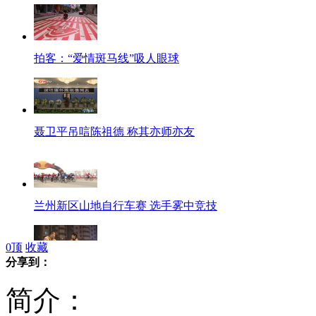
拍客：“爱情斑马线”吸人眼球
聂卫平吊唁陈祖德 称其亦师亦友
兰州新区山地自行车赛 选手雾中竞技
0
顶
收藏
分享到：
七旬老人挥鞭抽打酒驾肇事逃逸司机
简介：