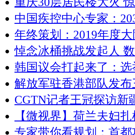
重庆30层居民楼大火
中国疾控中心专家：203
年终策划：2019年度大陆
悼念冰桶挑战发起人 数百
韩国议会打起来了：选举
解放军驻香港部队发布三
CGTN记者王冠探访新疆
【微视界】荷兰夫妇扎根青
专家带你看规划：首都功