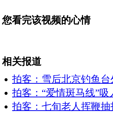
长春高校学生延续冯志远的西部支教路
您看完该视频的心情
山西运城恶犬咬伤多人 警民合力深夜将其击毙
女孩北京地铁殴打老人 痛下狠手拳打脚踢
相关报道
无痛分娩是否安全 医生回应
拍客：雪后北京钓鱼台
外交部：反对强权政治霸凌主义
拍客：“爱情斑马线”吸
外交部：有关国家言论片面不公正
拍客：七旬老人挥鞭抽