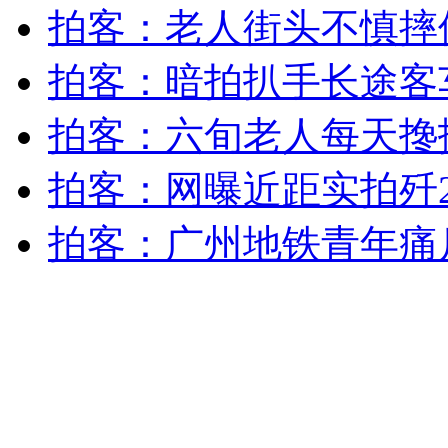
拍客：老人街头不慎摔
安徽一实载49人客车翻车
拍客：暗拍扒手长途客
拍客：六旬老人每天搀
走！跟着总书记去植树
拍客：网曝近距实拍歼
拍客：广州地铁青年痛
消防员救轻生者
花炮节热闹非凡
减压"枕头大战"
纽约上演“枕头大战”
司机酒驾遇交警 急速倒车逃窜