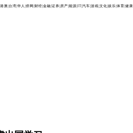
港澳
|
台湾
|
华人
|
侨网
|
财经
|
金融
|
证券
|
房产
|
能源
|
IT
|
汽车
|
游戏
|
文化
|
娱乐
|
体育
|
健康