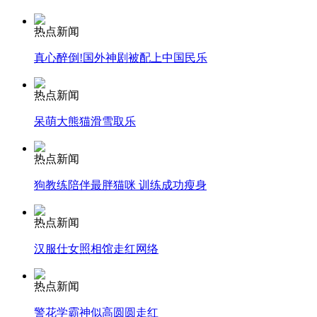
热点新闻
安徽一实载49人客车翻车
真心醉倒!国外神剧被配上中国民乐
热点新闻
走！跟着总书记去植树
呆萌大熊猫滑雪取乐
热点新闻
消防员救轻生者
花炮节热闹非凡
减压"枕头大战"
狗教练陪伴最胖猫咪 训练成功瘦身
热点新闻
纽约上演“枕头大战”
汉服仕女照相馆走红网络
热点新闻
司机酒驾遇交警 急速倒车逃窜
警花学霸神似高圆圆走红