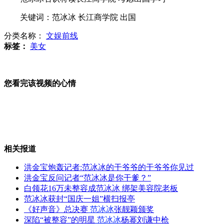
关键词：范冰冰 长江商学院 出国
綦江发现恐龙足迹化石新遗迹
分类名称：
文娱前线
标签：
美女
美国大选拉开帷幕 摇摆州或成关键
您看完该视频的心情
阿根廷清运工人罢工 垃圾堆积街头
相关报道
洪金宝炮轰记者:范冰冰的干爷爷的干爷爷你见过
洪金宝反问记者“范冰冰是你干爹？”
韩寒可爱女儿首度曝光
白领花16万未整容成范冰冰 绑架美容院老板
范冰冰获封“国庆一姐”横扫报亭
《好声音》总决赛
范冰冰
张靓颖颁奖
深陷“被整容”的明星
范冰冰
杨幂刘谦中枪