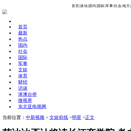
首页
|
滚动
|
国内
|
国际
|
军事
|
社会
|
地方
|
首页
最新
热点
国内
社会
国际
军事
文娱
体育
财经
访谈
港澳台侨
微视界
东北亚电视网
当前位置：
中新视频
>
文娱前线
>
明星
>
正文