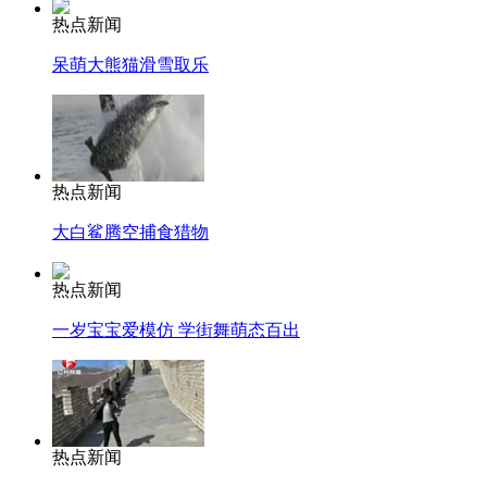
热点新闻
呆萌大熊猫滑雪取乐
热点新闻
大白鲨腾空捕食猎物
热点新闻
一岁宝宝爱模仿 学街舞萌态百出
热点新闻