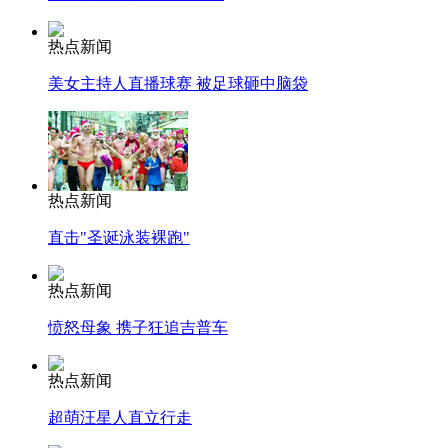
热点新闻
美女主持人直播球赛 被足球砸中脑袋
热点新闻
直击"圣诞泳装裸跑"
热点新闻
愤怒母象 携子狂追吉普车
热点新闻
超萌汪星人直立行走