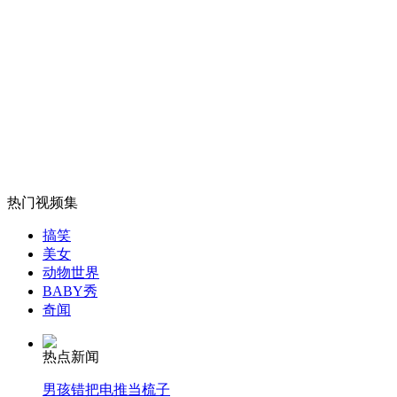
韩国灵光核电站两机组停运 供电告急
山西运城恶犬咬伤多人 警民合力深夜将其击毙
女孩北京地铁殴打老人 痛下狠手拳打脚踢
热门视频集
无痛分娩是否安全 医生回应
搞笑
美女
动物世界
外交部：反对强权政治霸凌主义
BABY秀
奇闻
外交部：有关国家言论片面不公正
热点新闻
男孩错把电推当梳子