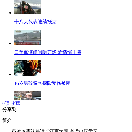
十八大代表陆续抵京
日美军演闹哄哄开场 静悄悄上演
16岁男孩洞穴探险受伤被困
0
顶
收藏
分享到：
德国民众积极看待中国发展
简介：
范冰冰否认将读长江商学院 考虑出国学习