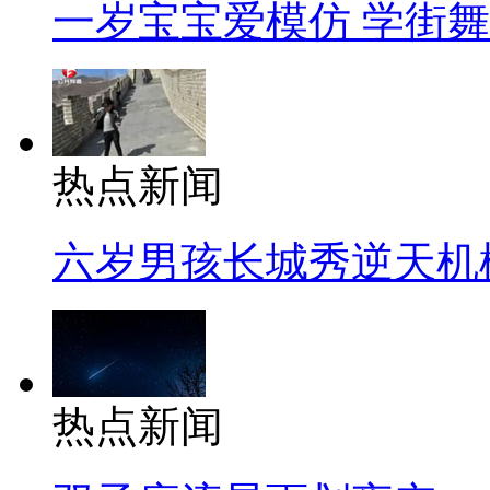
一岁宝宝爱模仿 学街
热点新闻
六岁男孩长城秀逆天机
热点新闻