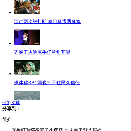
演讲两次被打断 奥巴马遭遇尴尬
齐秦王杰迪克牛仔兰州开唱
媒体称BBC再也抓不住民众信任
0
顶
收藏
分享到：
韩媒称朝战机越"战术行动线" 韩方拦截
简介：
医生叮嘱怀孕妻子少爬楼 丈夫每天背八层楼