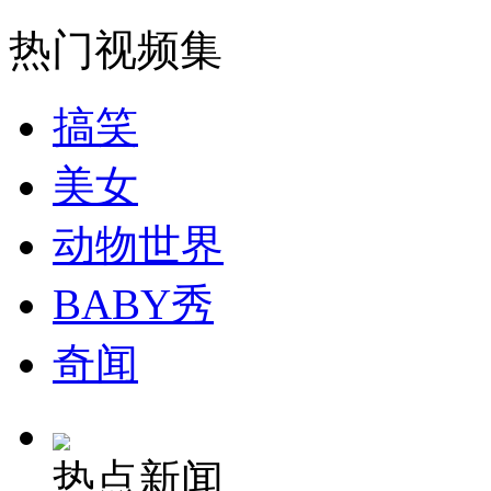
热门视频集
山西运城恶犬咬伤多人 警民合力深夜将其击毙
搞笑
女孩北京地铁殴打老人 痛下狠手拳打脚踢
美女
动物世界
无痛分娩是否安全 医生回应
BABY秀
外交部：反对强权政治霸凌主义
奇闻
外交部：有关国家言论片面不公正
热点新闻