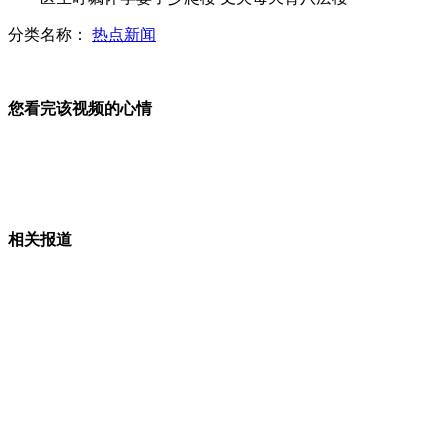
分类名称：
热点新闻
埃及军方否认将西奈半岛列为军事区
您看完该视频的心情
卖甘蔗打“气死白糖”广告走红
南海舰队举行登岛作战演练
相关报道
达赖窜访日本 中方严正交涉
"桑迪"过后纽约城区逐渐回归正常