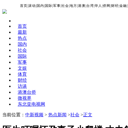
首页
|
滚动
|
国内
|
国际
|
军事
|
社会
|
地方
|
港澳
|
台湾
|
华人
|
侨网
|
财经
|
金融
|
首页
最新
热点
国内
社会
国际
军事
文娱
体育
财经
访谈
港澳台侨
微视界
东北亚电视网
当前位置：
中新视频
>
热点新闻
>
社会
>
正文