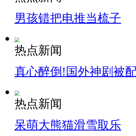
安徽一实载49人客车翻车
男孩错把电推当梳子
走！跟着总书记去植树
热点新闻
消防员救轻生者
花炮节热闹非凡
减压"枕头大战"
真心醉倒!国外神剧被
纽约上演“枕头大战”
热点新闻
司机酒驾遇交警 急速倒车逃窜
呆萌大熊猫滑雪取乐