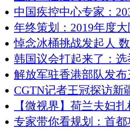
中国疾控中心专家：203
年终策划：2019年度大陆
悼念冰桶挑战发起人 数百
韩国议会打起来了：选举
解放军驻香港部队发布三
CGTN记者王冠探访新疆
【微视界】荷兰夫妇扎根青
专家带你看规划：首都功