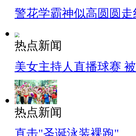
警花学霸神似高圆圆走
热点新闻
美女主持人直播球赛 
热点新闻
直击"圣诞泳装裸跑"