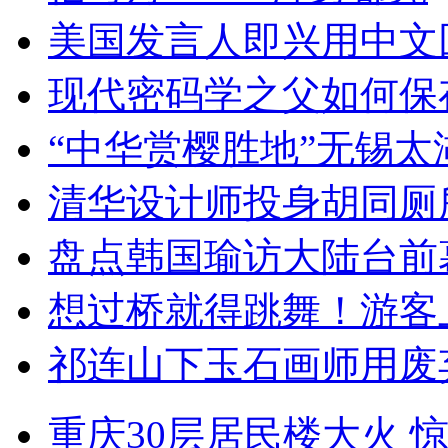
美国发言人即兴用中文
现代密码学之父如何保
“中华赏樱胜地”无锡
清华设计师投身胡同厕
盘点韩国瑜访大陆台前
想过桥就得跳舞！游客
祁连山下玉石画师用废
重庆30层居民楼大火