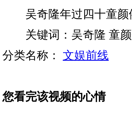
美科学家成功还原134年前录音内容
吴奇隆年过四十童颜
关键词：吴奇隆 童颜
男子无证驾驶被拘称无所谓
分类名称：
文娱前线
日媒称日自卫队欲增“海军陆战队”
您看完该视频的心情
美总统大选:有选民需排队7小时
日研发无人机 欲监控中国军队动向