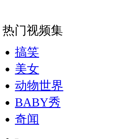
安徽一实载49人客车翻车
热门视频集
走！跟着总书记去植树
搞笑
消防员救轻生者
花炮节热闹非凡
减压"枕头大战"
美女
动物世界
纽约上演“枕头大战”
BABY秀
奇闻
司机酒驾遇交警 急速倒车逃窜