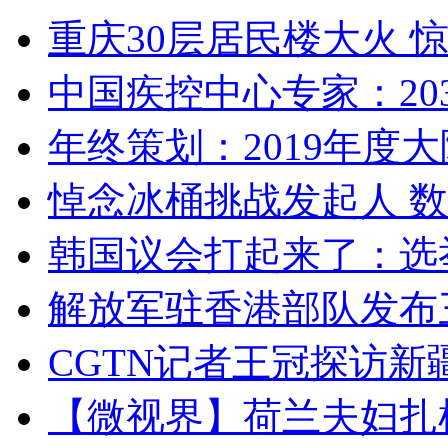
重庆30层居民楼大火
中国疾控中心专家：203
年终策划：2019年度大陆
悼念冰桶挑战发起人 数百
韩国议会打起来了：选举
解放军驻香港部队发布三
CGTN记者王冠探访新疆
【微视界】荷兰夫妇扎根青