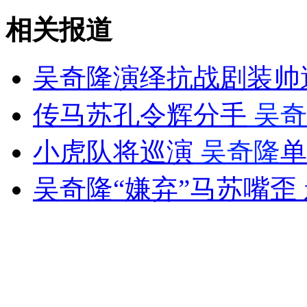
相关报道
山西运城恶犬咬伤多人 警民合力深夜将其击毙
吴奇隆演绎抗战剧装帅
女孩北京地铁殴打老人 痛下狠手拳打脚踢
传马苏孔令辉分手
吴奇
小虎队将巡演
吴奇隆
单
无痛分娩是否安全 医生回应
吴奇隆“嫌弃”马苏嘴歪
外交部：反对强权政治霸凌主义
外交部：有关国家言论片面不公正