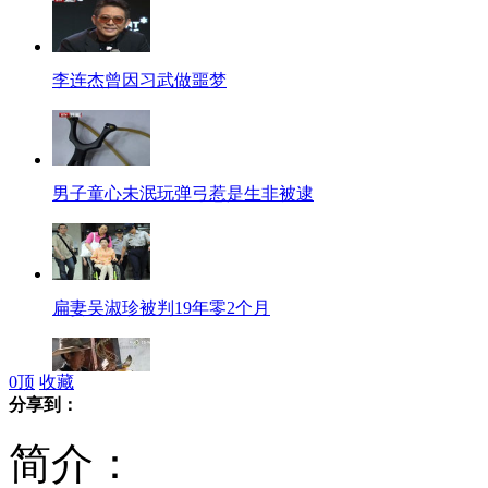
李连杰曾因习武做噩梦
男子童心未泯玩弹弓惹是生非被逮
扁妻吴淑珍被判19年零2个月
0
顶
收藏
分享到：
花甲老人熬制雪梨膏月挣数万元
简介：