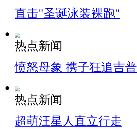
直击"圣诞泳装裸跑"
热点新闻
愤怒母象 携子狂追吉
热点新闻
超萌汪星人直立行走