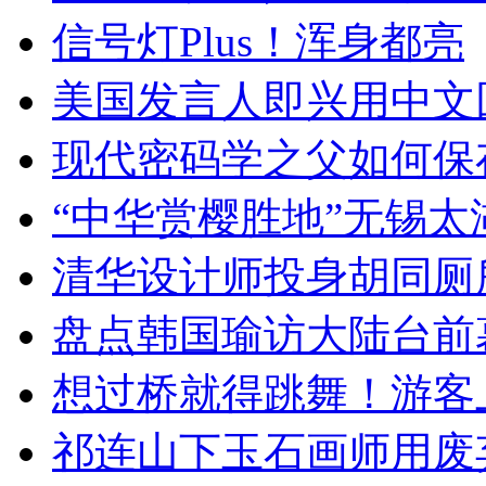
信号灯Plus！浑身都亮
美国发言人即兴用中文
现代密码学之父如何保
“中华赏樱胜地”无锡
清华设计师投身胡同厕
盘点韩国瑜访大陆台前
想过桥就得跳舞！游客
祁连山下玉石画师用废