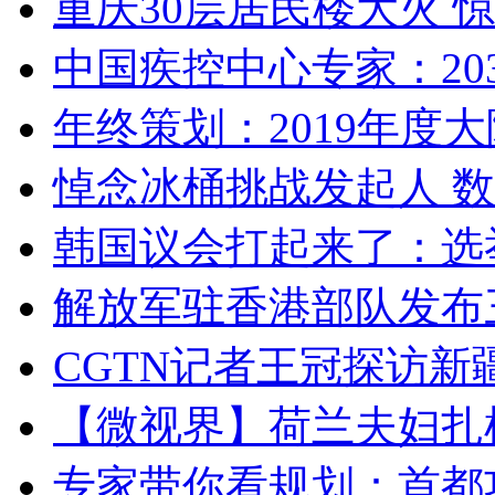
重庆30层居民楼大火
中国疾控中心专家：203
年终策划：2019年度大陆
悼念冰桶挑战发起人 数百
韩国议会打起来了：选举
解放军驻香港部队发布三
CGTN记者王冠探访新疆
【微视界】荷兰夫妇扎根青
专家带你看规划：首都功