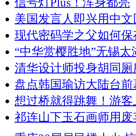
信号灯Plus！浑身都亮
美国发言人即兴用中文
现代密码学之父如何保
“中华赏樱胜地”无锡
清华设计师投身胡同厕
盘点韩国瑜访大陆台前
想过桥就得跳舞！游客
祁连山下玉石画师用废