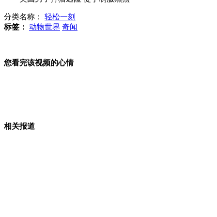
郭晶晶 ：一路风雨一路晴
分类名称：
轻松一刻
标签：
动物世界
奇闻
3名小学生帮陌生老人推轮椅
您看完该视频的心情
香奈儿5号香水含致敏成分 被建议禁售
相关报道
麦当劳等部分洋快餐被曝频繁涨价
郭德纲麻省理工教相声