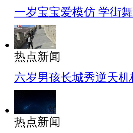
一岁宝宝爱模仿 学街
热点新闻
六岁男孩长城秀逆天机
热点新闻