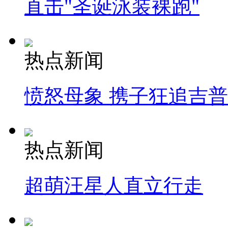
直击"圣诞泳装裸跑"
热点新闻
愤怒母象 携子狂追吉
热点新闻
超萌汪星人直立行走