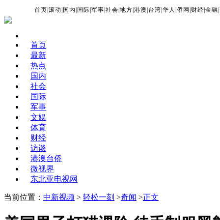
首页
|
滚动
|
国内
|
国际
|
军事
|
社会
|
地方
|
港澳
|
台湾
|
华人
|
侨网
|
财经
|
金融
|
首页
最新
热点
国内
社会
国际
军事
文娱
体育
财经
访谈
港澳台侨
微视界
东北亚电视网
当前位置：
中新视频
>
轻松一刻
>
奇闻
>
正文