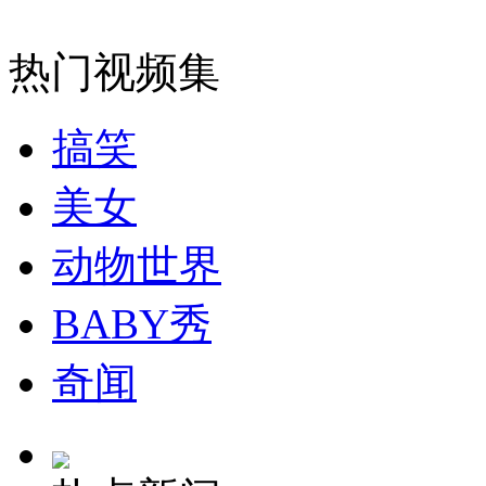
山西运城恶犬咬伤多人 警民合力深夜将其击毙
热门视频集
女孩北京地铁殴打老人 痛下狠手拳打脚踢
搞笑
美女
无痛分娩是否安全 医生回应
动物世界
外交部：反对强权政治霸凌主义
BABY秀
外交部：有关国家言论片面不公正
奇闻
安徽一实载49人客车翻车