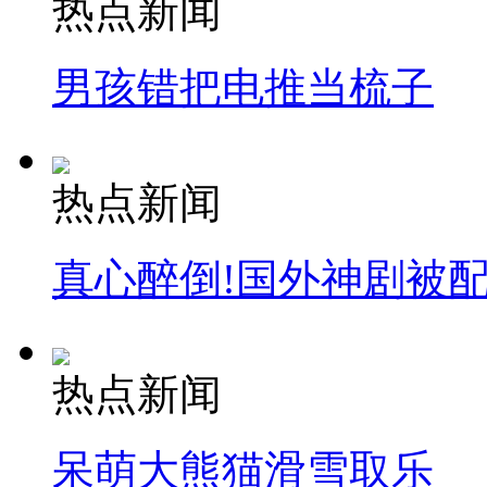
热点新闻
男孩错把电推当梳子
走！跟着总书记去植树
消防员救轻生者
花炮节热闹非凡
减压"枕头大战"
热点新闻
真心醉倒!国外神剧被
纽约上演“枕头大战”
司机酒驾遇交警 急速倒车逃窜
热点新闻
呆萌大熊猫滑雪取乐