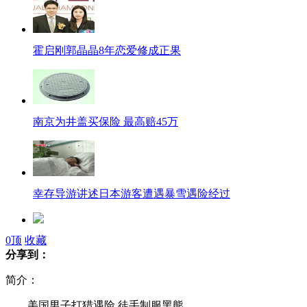
霍启刚郭晶晶8年恋爱修成正果
南京为井盖买保险 最高赔45万
幸存导游讲述日本游客遭遇暴雪遇险经过
0
顶
收藏
调查显示大多数90后愿意帮订盒饭
分享到：
简介：
美国男子打猎遇险 徒手制服黑熊