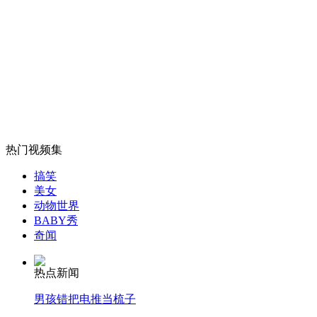
女孩北京地铁殴打老人 痛下狠手拳打脚踢
无痛分娩是否安全 医生回应
热门视频集
外交部：反对强权政治霸凌主义
搞笑
美女
外交部：有关国家言论片面不公正
动物世界
BABY秀
奇闻
热点新闻
安徽一实载49人客车翻车
男孩错把电推当梳子