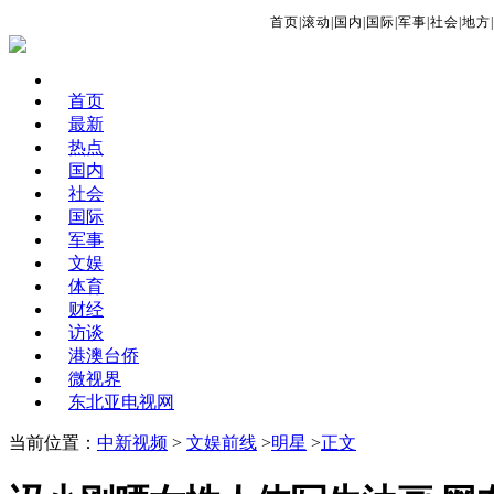
首页
|
滚动
|
国内
|
国际
|
军事
|
社会
|
地方
|
首页
最新
热点
国内
社会
国际
军事
文娱
体育
财经
访谈
港澳台侨
微视界
东北亚电视网
当前位置：
中新视频
>
文娱前线
>
明星
>
正文