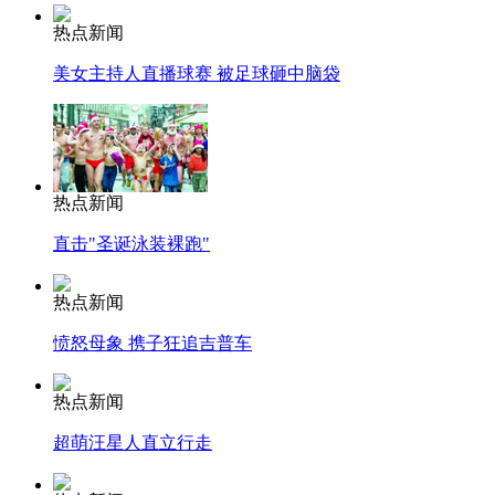
热点新闻
美女主持人直播球赛 被足球砸中脑袋
热点新闻
直击"圣诞泳装裸跑"
热点新闻
愤怒母象 携子狂追吉普车
热点新闻
超萌汪星人直立行走