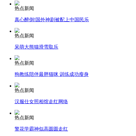
热点新闻
走！跟着总书记去植树
真心醉倒!国外神剧被配上中国民乐
热点新闻
消防员救轻生者
花炮节热闹非凡
减压"枕头大战"
呆萌大熊猫滑雪取乐
热点新闻
纽约上演“枕头大战”
狗教练陪伴最胖猫咪 训练成功瘦身
热点新闻
司机酒驾遇交警 急速倒车逃窜
汉服仕女照相馆走红网络
热点新闻
警花学霸神似高圆圆走红