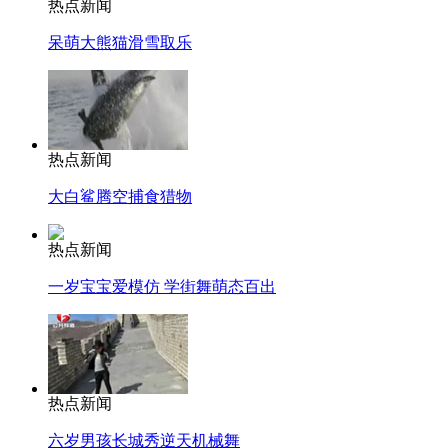
热点新闻
呆萌大熊猫滑雪取乐
热点新闻
大白鲨腾空捕食猎物
热点新闻
一岁宝宝爱模仿 学街舞萌态百出
热点新闻
六岁男孩长城秀逆天机械舞