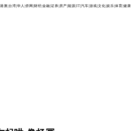
港澳
|
台湾
|
华人
|
侨网
|
财经
|
金融
|
证券
|
房产
|
能源
|
IT
|
汽车
|
游戏
|
文化
|
娱乐
|
体育
|
健康