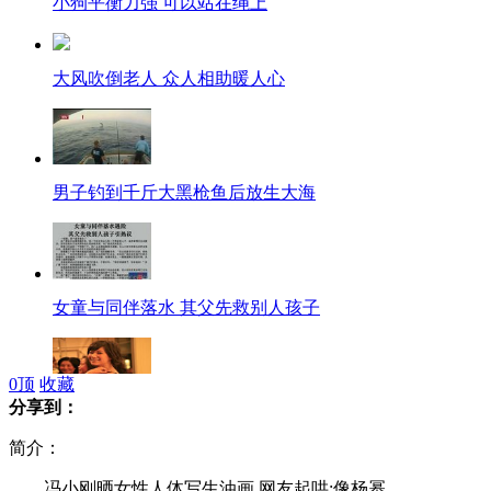
小狗平衡力强 可以站在绳上
大风吹倒老人 众人相助暖人心
男子钓到千斤大黑枪鱼后放生大海
女童与同伴落水 其父先救别人孩子
0
顶
收藏
分享到：
徐静蕾自称患精神病
简介：
冯小刚晒女性人体写生油画 网友起哄:像杨幂