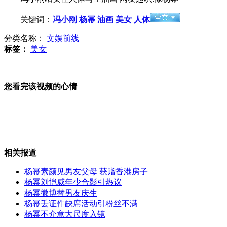
关键词：
冯小刚
杨幂
油画
美女
人体
南京紫金山打造多彩景观道
分类名称：
文娱前线
标签：
美女
亚洲最大赛马场荒废10年 或成青奥会赛场
您看完该视频的心情
老人收藏遗弃铁路界碑 见证河南铁路发展
相关报道
杨幂素颜见男友父母 获赠香港房子
SHE制服亮相学生味十足
杨幂刘恺威年少合影引热议
杨幂微博替男友庆生
杨幂丢证件缺席活动引粉丝不满
杨幂不介意大尺度入镜
山西运城恶犬咬伤多人 警民合力深夜将其击毙