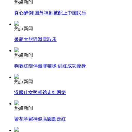
热点新闻
真心醉倒!国外神剧被配上中国民乐
安徽一实载49人客车翻车
热点新闻
呆萌大熊猫滑雪取乐
走！跟着总书记去植树
热点新闻
狗教练陪伴最胖猫咪 训练成功瘦身
消防员救轻生者
花炮节热闹非凡
减压"枕头大战"
热点新闻
汉服仕女照相馆走红网络
纽约上演“枕头大战”
热点新闻
警花学霸神似高圆圆走红
司机酒驾遇交警 急速倒车逃窜