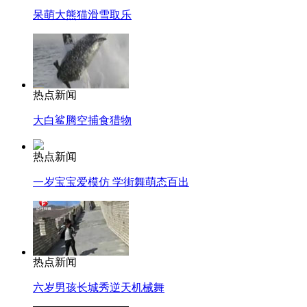
呆萌大熊猫滑雪取乐
热点新闻
大白鲨腾空捕食猎物
热点新闻
一岁宝宝爱模仿 学街舞萌态百出
热点新闻
六岁男孩长城秀逆天机械舞