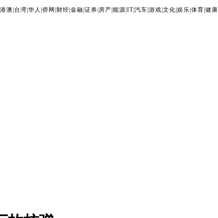
港澳
|
台湾
|
华人
|
侨网
|
财经
|
金融
|
证券
|
房产
|
能源
|
IT
|
汽车
|
游戏
|
文化
|
娱乐
|
体育
|
健康