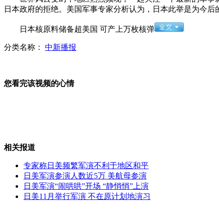
日本政府的拒绝。美国军事专家分析认为，日本此举是为今后
拍客：8架歼10飞抵珠海“挂弹”亮相
日本核原料储备超美国 可产上万枚核弹
分类名称：
中新播报
拍客：牛人徒手60秒可打开50多支针剂
您看完该视频的心情
拍客：山村女教师养猪13年培养百位孩子
相关报道
专家称日美频繁军演不利于地区和平
拍客：自行车达人一次飞跃四个人
日美军演参演人数近5万 美航母参演
日美军演“闹哄哄”开场 “静悄悄”上演
日美11月举行军演 不在原计划地演习