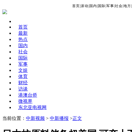
首页
|
滚动
|
国内
|
国际
|
军事
|
社会
|
地方
|
首页
最新
热点
国内
社会
国际
军事
文娱
体育
财经
访谈
港澳台侨
微视界
东北亚电视网
当前位置：
中新视频
>
中新播报
>
正文