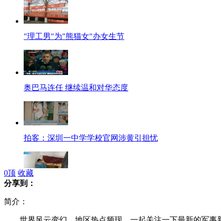
"理工男"为"熊猫女"办女生节
奥巴马连任 继续温和对华态度
拍客：深圳一中学学校官网涉黄引担忧
0
顶
收藏
分享到：
被儿子赶出家 老太露宿楼道啃馒头
简介：
世界风云变幻，地区热点频现，一起关注一下最新的军事新