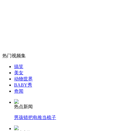
“最牛”公厕配空调电视沙发母婴室
山西运城恶犬咬伤多人 警民合力深夜将其击毙
女孩北京地铁殴打老人 痛下狠手拳打脚踢
热门视频集
搞笑
美女
无痛分娩是否安全 医生回应
动物世界
BABY秀
奇闻
外交部：反对强权政治霸凌主义
热点新闻
外交部：有关国家言论片面不公正
男孩错把电推当梳子