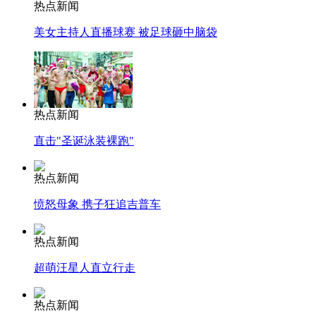
热点新闻
美女主持人直播球赛 被足球砸中脑袋
热点新闻
直击"圣诞泳装裸跑"
热点新闻
愤怒母象 携子狂追吉普车
热点新闻
超萌汪星人直立行走
热点新闻