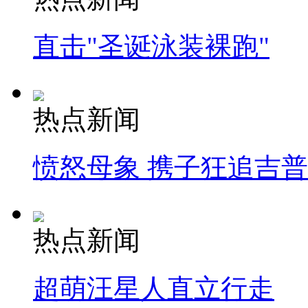
直击"圣诞泳装裸跑"
热点新闻
愤怒母象 携子狂追吉
热点新闻
超萌汪星人直立行走