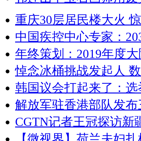
重庆30层居民楼大火
中国疾控中心专家：203
年终策划：2019年度大陆
悼念冰桶挑战发起人 数百
韩国议会打起来了：选举
解放军驻香港部队发布三
CGTN记者王冠探访新疆
【微视界】荷兰夫妇扎根青