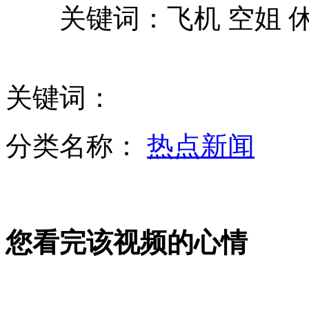
关键词：飞机 空姐 休
北京初中生玩闹出意外 坐断同学腿
女子用热水袋暖肚子导致流产
关键词：
山西运城恶犬咬伤多人 警民合力深夜将其击毙
分类名称：
热点新闻
女孩北京地铁殴打老人 痛下狠手拳打脚踢
无痛分娩是否安全 医生回应
您看完该视频的心情
外交部：反对强权政治霸凌主义