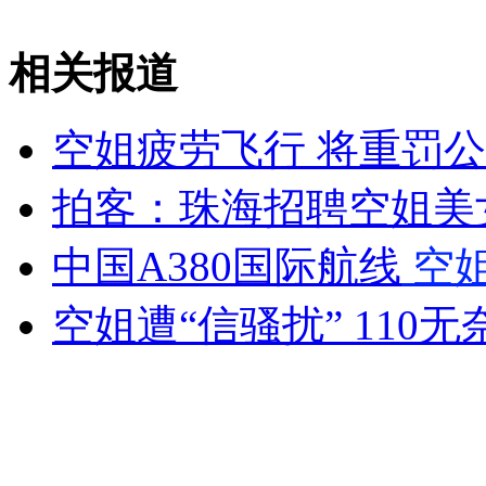
外交部：有关国家言论片面不公正
相关报道
空姐疲劳飞行 将重罚
安徽一实载49人客车翻车
拍客：珠海招聘空姐美
中国A380国际航线
空
走！跟着总书记去植树
空姐遭“信骚扰” 110
消防员救轻生者
花炮节热闹非凡
减压"枕头大战"
纽约上演“枕头大战”