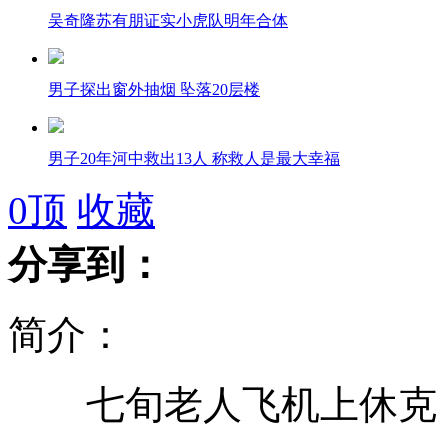
吴奇隆苏有朋证实小虎队明年合体
男子探出窗外抽烟 坠落20层楼
男子20年河中救出13人 称救人是最大幸福
0
顶
收藏
分享到：
表演艺术家李默然逝世 享年85岁
简介：
空姐疲劳飞行 将重罚公司
七旬老人飞机上休克 
著名表演艺术家李默然在北京去世