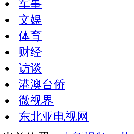
军事
文娱
体育
财经
访谈
港澳台侨
微视界
东北亚电视网