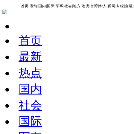
首页
|
滚动
|
国内
|
国际
|
军事
|
社会
|
地方
|
港澳
|
台湾
|
华人
|
侨网
|
财经
|
金融
|
首页
最新
热点
国内
社会
国际