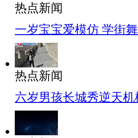
热点新闻
一岁宝宝爱模仿 学街
热点新闻
六岁男孩长城秀逆天机