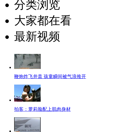
分类浏览
大家都在看
最新视频
鞭炮炸飞井盖 孩童瞬间被气浪推开
拍客：萝莉脸配上肌肉身材