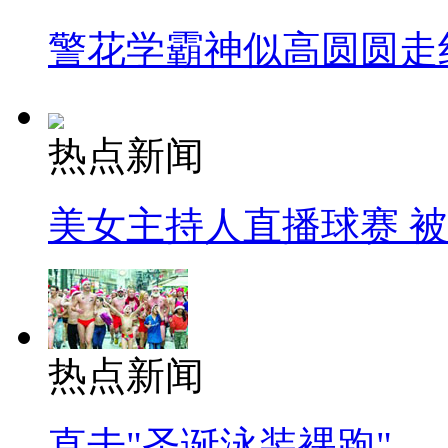
警花学霸神似高圆圆走
热点新闻
美女主持人直播球赛 
热点新闻
直击"圣诞泳装裸跑"