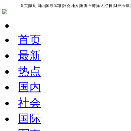
首页
|
滚动
|
国内
|
国际
|
军事
|
社会
|
地方
|
港澳
|
台湾
|
华人
|
侨网
|
财经
|
金融
|
首页
最新
热点
国内
社会
国际