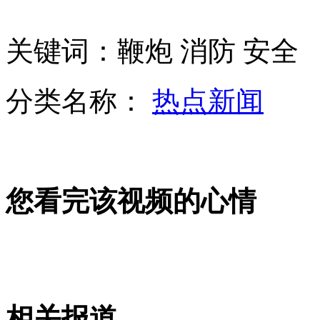
关键词：鞭炮 消防 安全
拍客：七旬老太跪地摘酸枣养活老伴
分类名称：
热点新闻
WiFi应该怎么念 两岸专家看法不同
您看完该视频的心情
2012年中国最具幸福感城市榜单曝光
山西运城恶犬咬伤多人 警民合力深夜将其击毙
相关报道
女孩北京地铁殴打老人 痛下狠手拳打脚踢