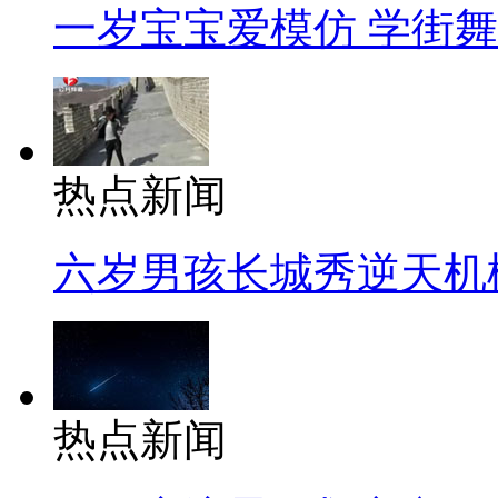
一岁宝宝爱模仿 学街
热点新闻
六岁男孩长城秀逆天机
热点新闻