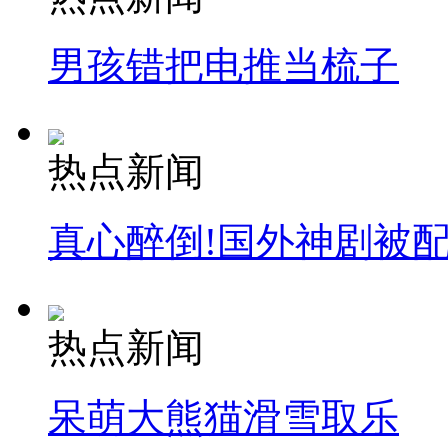
男孩错把电推当梳子
热点新闻
真心醉倒!国外神剧被
热点新闻
呆萌大熊猫滑雪取乐