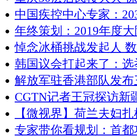
中国疾控中心专家：203
年终策划：2019年度大陆
悼念冰桶挑战发起人 数百
韩国议会打起来了：选举
解放军驻香港部队发布三
CGTN记者王冠探访新疆
【微视界】荷兰夫妇扎根青
专家带你看规划：首都功