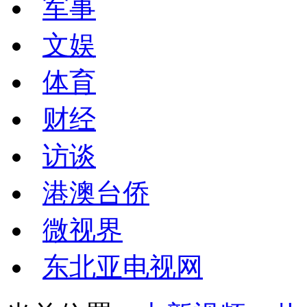
军事
文娱
体育
财经
访谈
港澳台侨
微视界
东北亚电视网