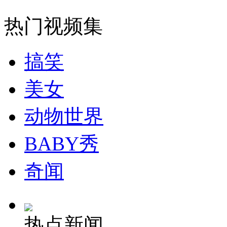
热门视频集
消防员救轻生者
花炮节热闹非凡
减压"枕头大战"
搞笑
纽约上演“枕头大战”
美女
动物世界
司机酒驾遇交警 急速倒车逃窜
BABY秀
奇闻
热点新闻