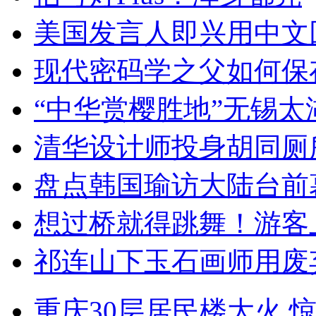
美国发言人即兴用中文
现代密码学之父如何保
“中华赏樱胜地”无锡
清华设计师投身胡同厕
盘点韩国瑜访大陆台前
想过桥就得跳舞！游客
祁连山下玉石画师用废
重庆30层居民楼大火