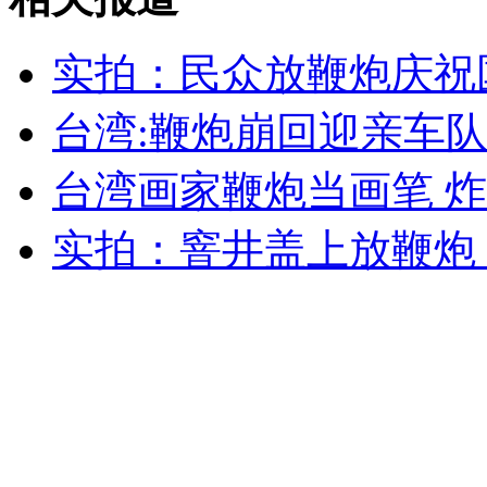
实拍：民众放鞭炮庆祝
无痛分娩是否安全 医生回应
台湾:鞭炮崩回迎亲车
外交部：反对强权政治霸凌主义
台湾画家鞭炮当画笔 
外交部：有关国家言论片面不公正
实拍：窨井盖上放鞭炮
安徽一实载49人客车翻车
走！跟着总书记去植树