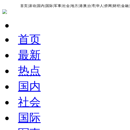
首页
|
滚动
|
国内
|
国际
|
军事
|
社会
|
地方
|
港澳
|
台湾
|
华人
|
侨网
|
财经
|
金融
|
首页
最新
热点
国内
社会
国际