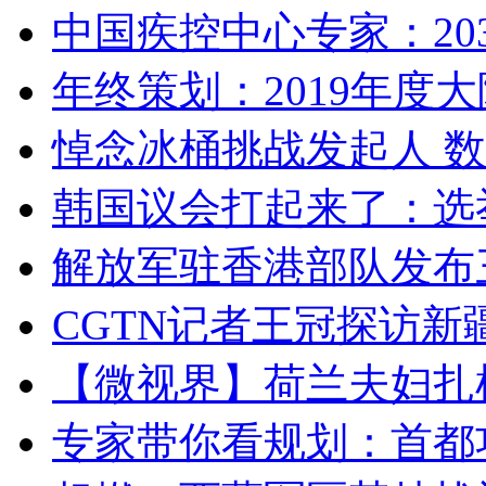
中国疾控中心专家：203
年终策划：2019年度大陆
悼念冰桶挑战发起人 数百
韩国议会打起来了：选举
解放军驻香港部队发布三
CGTN记者王冠探访新疆
【微视界】荷兰夫妇扎根青
专家带你看规划：首都功