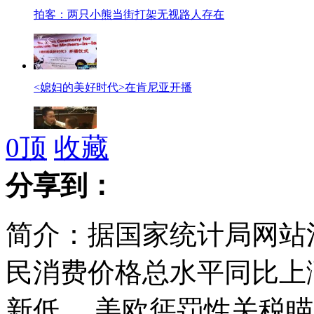
拍客：两只小熊当街打架无视路人存在
<媳妇的美好时代>在肯尼亚开播
0
顶
收藏
拍客：哥哥好坏啊 欺负了妹妹还装哭
分享到：
简介：据国家统计局网站消
拍客：闫芳之后再现武僧“隔空打人”
民消费价格总水平同比上涨1
新低。 美欧惩罚性关税
空军珠海航展将展出13种型号飞机