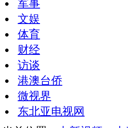
军事
文娱
体育
财经
访谈
港澳台侨
微视界
东北亚电视网