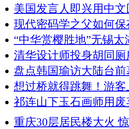
美国发言人即兴用中文
现代密码学之父如何保
“中华赏樱胜地”无锡
清华设计师投身胡同厕
盘点韩国瑜访大陆台前
想过桥就得跳舞！游客
祁连山下玉石画师用废
重庆30层居民楼大火