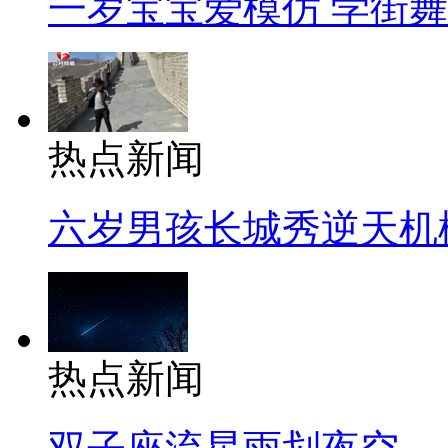
一岁宝宝爱模仿 学街
热点新闻
六岁男孩长城秀逆天机
热点新闻