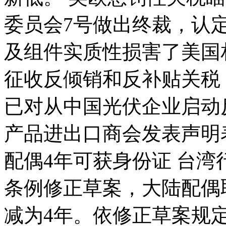
委员会7号做出终裁，认
及组件实质性损害了美国
珠海航展跳伞直升机到位
征收反倾销和反补贴关税
已对从中国光伏企业启动
FD2000远程防空导弹将亮相珠海航展
产品进出口商会发表声明
配偶4年可获身份证 台湾
枭龙战机将亮相航展 可发射各种激光制导炸弹
条例修正草案，大陆配偶
山西运城恶犬咬伤多人 警民合力深夜将其击毙
减为4年。依修正草案规