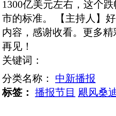
1300亿美元左右，这个
走！跟着总书记去植树
市的标准。 【主持人】
消防员救轻生者
花炮节热闹非凡
减压"枕头大战"
内容，感谢收看。更多精
再见！
纽约上演“枕头大战”
关键词：
司机酒驾遇交警 急速倒车逃窜
分类名称：
中新播报
标签：
播报节目
飓风桑