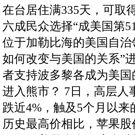
在台居住满335天，可
女孩北京地铁殴打老人 痛下狠手拳打脚踢
六成民众选择“成美国第5
无痛分娩是否安全 医生回应
位于加勒比海的美国自治
外交部：反对强权政治霸凌主义
如何改变与美国的关系”
者支持波多黎各成为美国的
外交部：有关国家言论片面不公正
进入熊市？ 7日，高层
安徽一实载49人客车翻车
跌近4%，触及5个月以来
历史最高价相比，苹果股