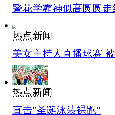
警花学霸神似高圆圆走
热点新闻
美女主持人直播球赛 
热点新闻
直击"圣诞泳装裸跑"