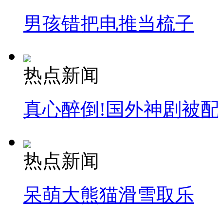
男孩错把电推当梳子
热点新闻
真心醉倒!国外神剧被
热点新闻
呆萌大熊猫滑雪取乐