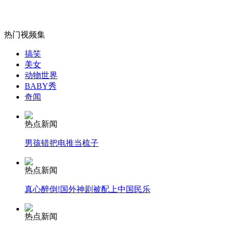
外交部：反对强权政治霸凌主义
热门视频集
外交部：有关国家言论片面不公正
搞笑
美女
动物世界
BABY秀
安徽一实载49人客车翻车
奇闻
热点新闻
男孩错把电推当梳子
走！跟着总书记去植树
热点新闻
消防员救轻生者
花炮节热闹非凡
减压"枕头大战"
真心醉倒!国外神剧被配上中国民乐
热点新闻