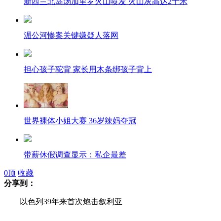
新西兰北岛汤加里罗火山喷发 火山灰高达2千米
湄公河惨案关键嫌疑人落网
担心孩子驼背 家长用木条绑孩子背上
世界裸体小姐大赛 36岁辣妈夺冠
带薪休假调查显示：私企最差
0
顶
收藏
分享到：
日本受惊小熊猫四脚朝天红网络
以色列39年来首次炮击叙利亚