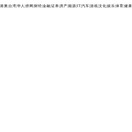
港澳
|
台湾
|
华人
|
侨网
|
财经
|
金融
|
证券
|
房产
|
能源
|
IT
|
汽车
|
游戏
|
文化
|
娱乐
|
体育
|
健康