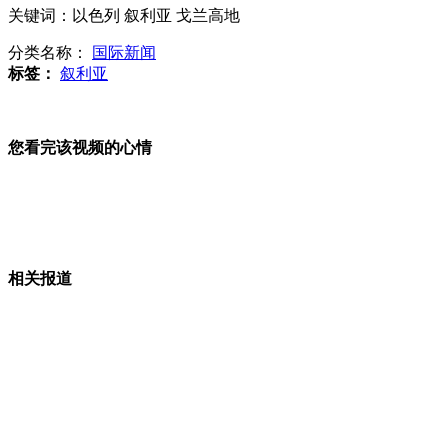
男子赌博输钱 网上学开锁疯狂盗窃
关键词：以色列 叙利亚 戈兰高地
分类名称：
国际新闻
男篮巨人遭驾校拒绝 网上求驾照
标签：
叙利亚
八岁女孩冬夜陪爷爷摆摊跪地写作业
您看完该视频的心情
山西运城恶犬咬伤多人 警民合力深夜将其击毙
相关报道
女孩北京地铁殴打老人 痛下狠手拳打脚踢
无痛分娩是否安全 医生回应