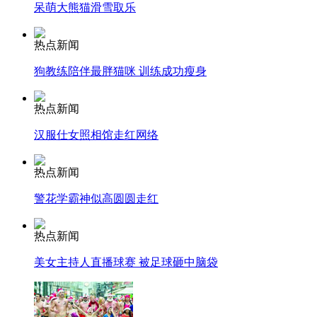
呆萌大熊猫滑雪取乐
纽约上演“枕头大战”
热点新闻
司机酒驾遇交警 急速倒车逃窜
狗教练陪伴最胖猫咪 训练成功瘦身
热点新闻
汉服仕女照相馆走红网络
热点新闻
警花学霸神似高圆圆走红
热点新闻
美女主持人直播球赛 被足球砸中脑袋