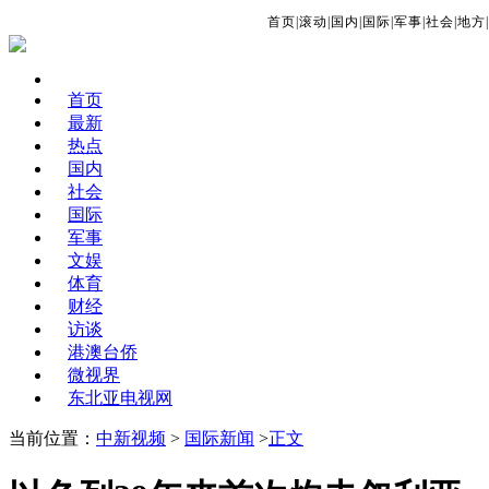
首页
|
滚动
|
国内
|
国际
|
军事
|
社会
|
地方
|
首页
最新
热点
国内
社会
国际
军事
文娱
体育
财经
访谈
港澳台侨
微视界
东北亚电视网
当前位置：
中新视频
>
国际新闻
>
正文