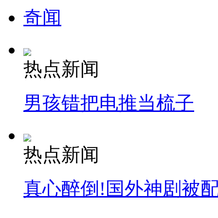
走！跟着总书记去植树
奇闻
消防员救轻生者
花炮节热闹非凡
减压"枕头大战"
热点新闻
纽约上演“枕头大战”
男孩错把电推当梳子
司机酒驾遇交警 急速倒车逃窜
热点新闻
真心醉倒!国外神剧被