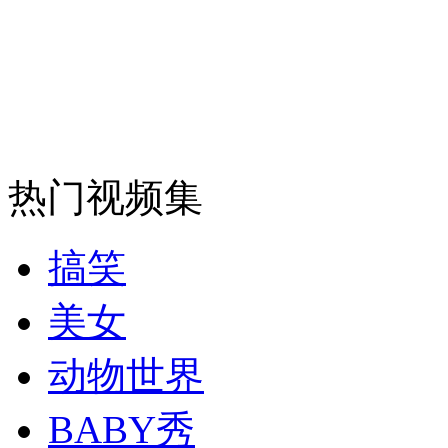
女孩北京地铁殴打老人 痛下狠手拳打脚踢
无痛分娩是否安全 医生回应
外交部：反对强权政治霸凌主义
热门视频集
外交部：有关国家言论片面不公正
搞笑
美女
安徽一实载49人客车翻车
动物世界
BABY秀