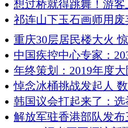
想过桥就得跳舞！游客
祁连山下玉石画师用废
重庆30层居民楼大火
中国疾控中心专家：203
年终策划：2019年度大陆
悼念冰桶挑战发起人 数百
韩国议会打起来了：选举
解放军驻香港部队发布三