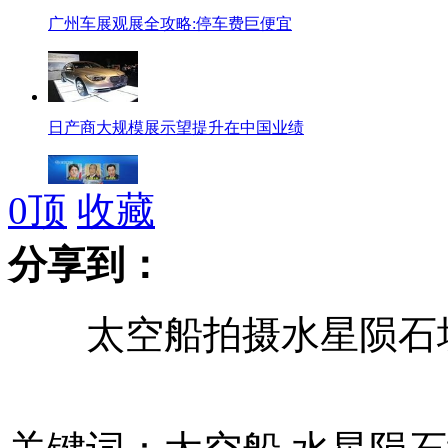
广州车展观展全攻略:停车费巨便宜
日产商大规模展示望提升在中国业绩
0
顶
收藏
石原叫嚣"拥核"将加速日右倾化
分享到：
太空船拍摄水星陨石坑
安倍争取形式集体自卫权为争选民
广州车展预展:宾利保时捷等集中亮相