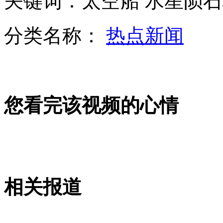
关键词：太空船 水星陨石
分类名称：
热点新闻
女子丢垃圾被拒 往环卫工脸上抹粪
您看完该视频的心情
广州车展34辆全球首发车亮相
中船工业：准备建更多国产航母
相关报道
山西运城恶犬咬伤多人 警民合力深夜将其击毙