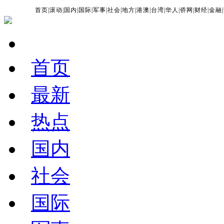
首页
|
滚动
|
国内
|
国际
|
军事
|
社会
|
地方
|
港澳
|
台湾
|
华人
|
侨网
|
财经
|
金融
|
首页
最新
热点
国内
社会
国际