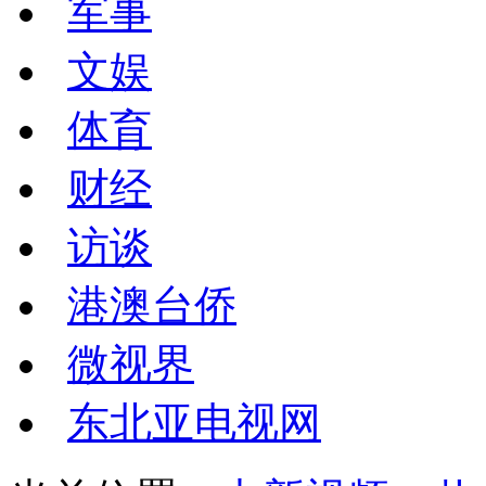
军事
文娱
体育
财经
访谈
港澳台侨
微视界
东北亚电视网