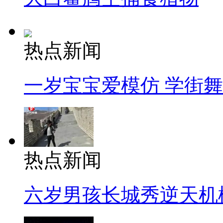
热点新闻
一岁宝宝爱模仿 学街
热点新闻
六岁男孩长城秀逆天机