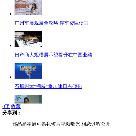
广州车展观展全攻略:停车费巨便宜
日产商大规模展示望提升在中国业绩
石原叫嚣"拥核"将加速日右倾化
0
顶
收藏
分享到：
安倍争取形式集体自卫权为争选民
郭晶晶霍启刚婚礼短片视频曝光 相恋过程公开