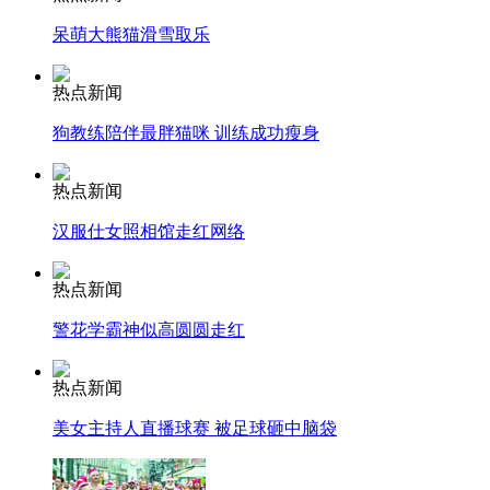
呆萌大熊猫滑雪取乐
安徽一实载49人客车翻车
热点新闻
狗教练陪伴最胖猫咪 训练成功瘦身
走！跟着总书记去植树
热点新闻
汉服仕女照相馆走红网络
消防员救轻生者
花炮节热闹非凡
减压"枕头大战"
热点新闻
警花学霸神似高圆圆走红
纽约上演“枕头大战”
热点新闻
美女主持人直播球赛 被足球砸中脑袋
司机酒驾遇交警 急速倒车逃窜