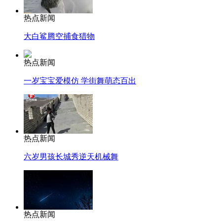
热点新闻
大白鲨腾空捕食猎物
热点新闻
一岁宝宝爱模仿 学街舞萌态百出
热点新闻
六岁男孩长城秀逆天机械舞
热点新闻