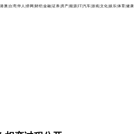
港澳
|
台湾
|
华人
|
侨网
|
财经
|
金融
|
证券
|
房产
|
能源
|
IT
|
汽车
|
游戏
|
文化
|
娱乐
|
体育
|
健康