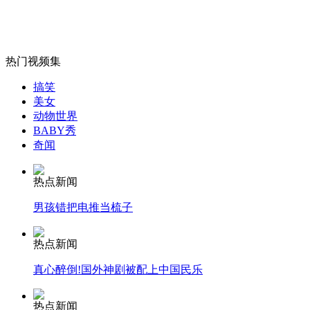
拍客：男子遭电击失双臂 “震撼”活着
山西运城恶犬咬伤多人 警民合力深夜将其击毙
热门视频集
搞笑
美女
动物世界
女孩北京地铁殴打老人 痛下狠手拳打脚踢
BABY秀
奇闻
无痛分娩是否安全 医生回应
热点新闻
男孩错把电推当梳子
外交部：反对强权政治霸凌主义
热点新闻
真心醉倒!国外神剧被配上中国民乐
外交部：有关国家言论片面不公正
热点新闻