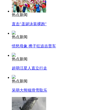
热点新闻
直击"圣诞泳装裸跑"
热点新闻
愤怒母象 携子狂追吉普车
热点新闻
超萌汪星人直立行走
热点新闻
呆萌大熊猫滑雪取乐