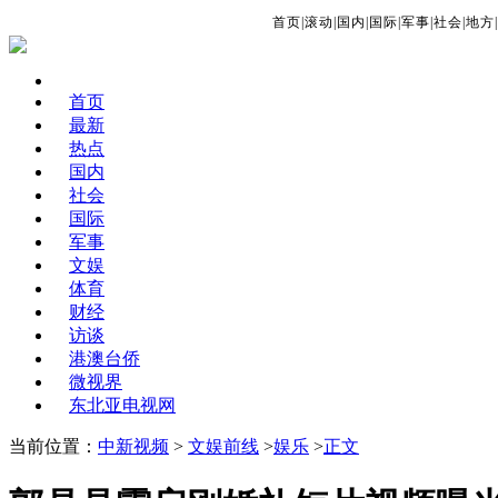
首页
|
滚动
|
国内
|
国际
|
军事
|
社会
|
地方
|
首页
最新
热点
国内
社会
国际
军事
文娱
体育
财经
访谈
港澳台侨
微视界
东北亚电视网
当前位置：
中新视频
>
文娱前线
>
娱乐
>
正文