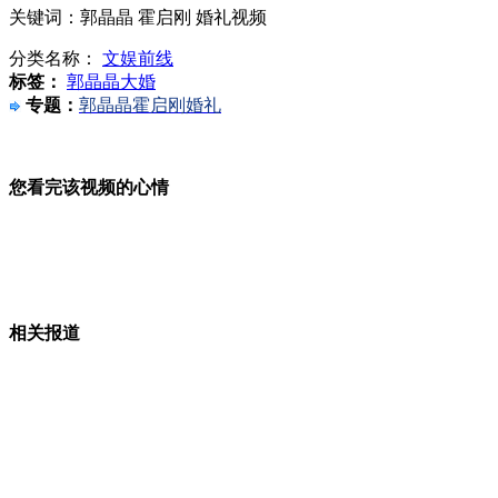
关键词：郭晶晶 霍启刚 婚礼视频
广州车展预展:宾利保时捷等集中亮相
分类名称：
文娱前线
标签：
郭晶晶大婚
专题：
郭晶晶霍启刚婚礼
女子丢垃圾被拒 往环卫工脸上抹粪
您看完该视频的心情
广州车展34辆全球首发车亮相
相关报道
中船工业：准备建更多国产航母