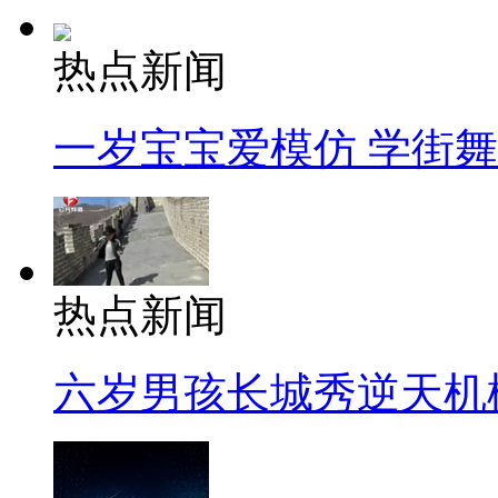
热点新闻
一岁宝宝爱模仿 学街
热点新闻
六岁男孩长城秀逆天机