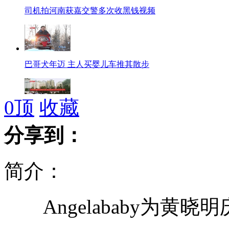
司机拍河南获嘉交警多次收黑钱视频
巴哥犬年迈 主人买婴儿车推其散步
0
顶
收藏
退伍老兵求职 军营经历胜大学文凭
分享到：
简介：
五旬老太2年绣6米长<清明上河图>
Angelababy为黄晓
武术冠军与邻居争斗被砍死