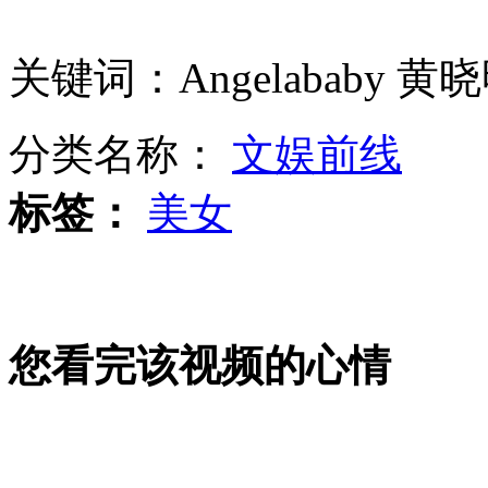
关键词：Angelababy 黄
拍客：“逆火”超音速轰炸机
分类名称：
文娱前线
标签：
美女
广州“房婶”坐拥24套房产
拍客:残疾修鞋匠拾千元现金苦寻失主
您看完该视频的心情
山西运城恶犬咬伤多人 警民合力深夜将其击毙