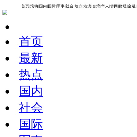
首页
|
滚动
|
国内
|
国际
|
军事
|
社会
|
地方
|
港澳
|
台湾
|
华人
|
侨网
|
财经
|
金融
|
首页
最新
热点
国内
社会
国际