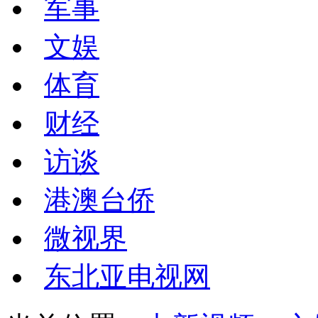
军事
文娱
体育
财经
访谈
港澳台侨
微视界
东北亚电视网