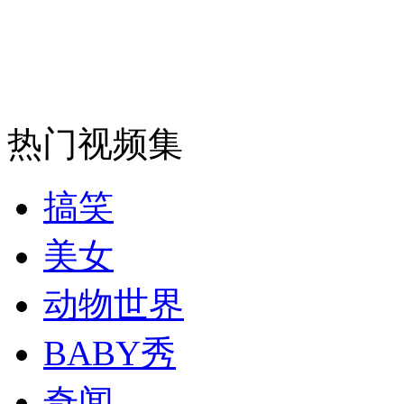
走！跟着总书记去植树
消防员救轻生者
花炮节热闹非凡
减压"枕头大战"
热门视频集
纽约上演“枕头大战”
搞笑
司机酒驾遇交警 急速倒车逃窜
美女
动物世界
BABY秀
奇闻