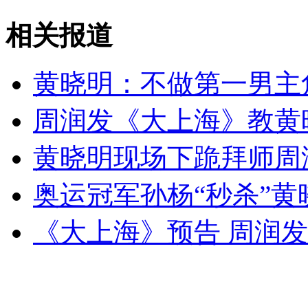
女孩北京地铁殴打老人 痛下狠手拳打脚踢
相关报道
无痛分娩是否安全 医生回应
黄晓明：不做第一男主
周润发《大上海》教黄
外交部：反对强权政治霸凌主义
黄晓明现场下跪拜师周
外交部：有关国家言论片面不公正
奥运冠军孙杨“秒杀”黄
《大上海》预告 周润
安徽一实载49人客车翻车