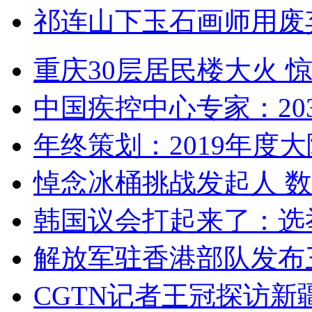
祁连山下玉石画师用废
重庆30层居民楼大火
中国疾控中心专家：203
年终策划：2019年度大陆
悼念冰桶挑战发起人 数百
韩国议会打起来了：选举
解放军驻香港部队发布三
CGTN记者王冠探访新疆