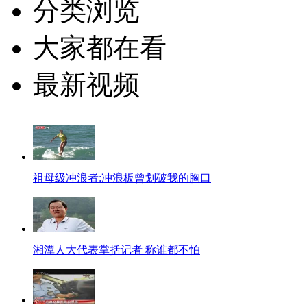
分类浏览
大家都在看
最新视频
祖母级冲浪者:冲浪板曾划破我的胸口
湘潭人大代表掌括记者 称谁都不怕