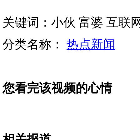
关键词：小伙 富婆 互联
中国籍旅非企业家斥两千万人民币保留非洲古老木雕艺术
分类名称：
热点新闻
车模改走高雅路线 车展拒成"胸展"
您看完该视频的心情
"女神"周秀娜助阵广州汽车嘉年华
山西运城恶犬咬伤多人 警民合力深夜将其击毙
相关报道