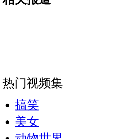
女孩北京地铁殴打老人 痛下狠手拳打脚踢
无痛分娩是否安全 医生回应
外交部：反对强权政治霸凌主义
外交部：有关国家言论片面不公正
热门视频集
搞笑
安徽一实载49人客车翻车
美女
动物世界