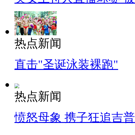
热点新闻
直击"圣诞泳装裸跑"
热点新闻
愤怒母象 携子狂追吉