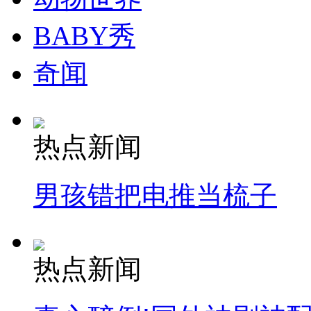
走！跟着总书记去植树
BABY秀
消防员救轻生者
花炮节热闹非凡
减压"枕头大战"
奇闻
纽约上演“枕头大战”
热点新闻
司机酒驾遇交警 急速倒车逃窜
男孩错把电推当梳子
热点新闻