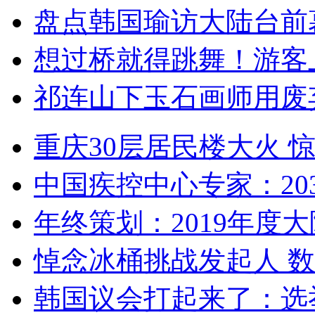
盘点韩国瑜访大陆台前
想过桥就得跳舞！游客
祁连山下玉石画师用废
重庆30层居民楼大火
中国疾控中心专家：203
年终策划：2019年度大陆
悼念冰桶挑战发起人 数百
韩国议会打起来了：选举