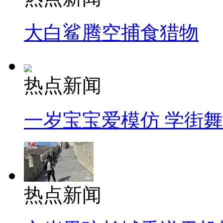
大白鲨腾空捕食猎物
热点新闻
一岁宝宝爱模仿 学街
热点新闻