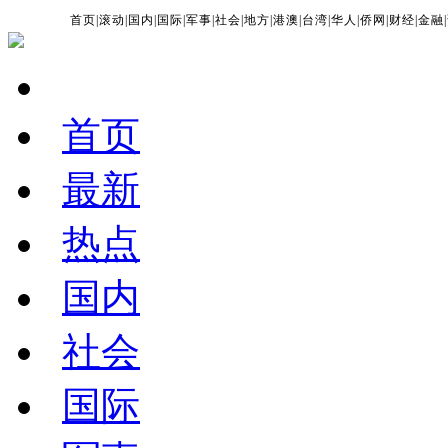
首页
|
滚动
|
国内
|
国际
|
军事
|
社会
|
地方
|
港澳
|
台湾
|
华人
|
侨网
|
财经
|
金融
|
首页
最新
热点
国内
社会
国际