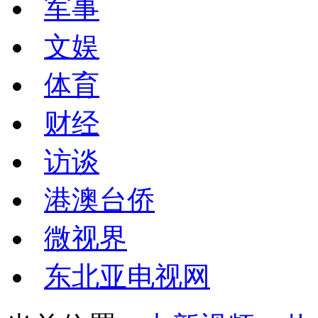
军事
文娱
体育
财经
访谈
港澳台侨
微视界
东北亚电视网