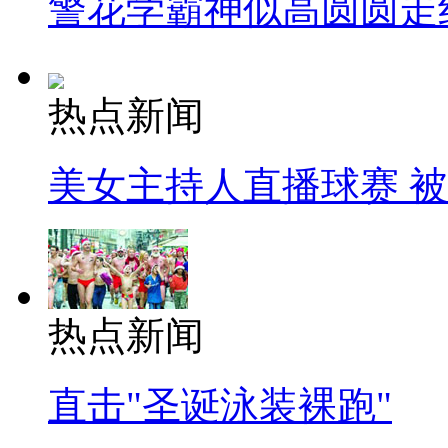
警花学霸神似高圆圆走
热点新闻
美女主持人直播球赛 
热点新闻
直击"圣诞泳装裸跑"