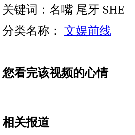
关键词：名嘴 尾牙 SHE
拍客：美国中学生昆明演唱《童年》
分类名称：
文娱前线
17万元公款被出纳妻子当垃圾误烧
您看完该视频的心情
中国籍旅非企业家斥两千万人民币保留非洲古老木雕艺术
车模改走高雅路线 车展拒成"胸展"
相关报道