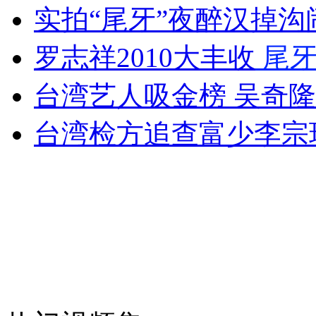
实拍“尾牙”夜醉汉掉沟
"女神"周秀娜助阵广州汽车嘉年华
罗志祥2010大丰收
尾
山西运城恶犬咬伤多人 警民合力深夜将其击毙
台湾艺人吸金榜 吴奇隆
台湾检方追查富少李宗
女孩北京地铁殴打老人 痛下狠手拳打脚踢
无痛分娩是否安全 医生回应
外交部：反对强权政治霸凌主义
外交部：有关国家言论片面不公正