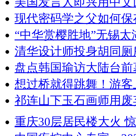
美国发言人即兴用中文
现代密码学之父如何保
“中华赏樱胜地”无锡
清华设计师投身胡同厕
盘点韩国瑜访大陆台前
想过桥就得跳舞！游客
祁连山下玉石画师用废
重庆30层居民楼大火