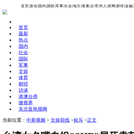
首页
|
滚动
|
国内
|
国际
|
军事
|
社会
|
地方
|
港澳
|
台湾
|
华人
|
侨网
|
财经
|
金融
|
首页
最新
热点
国内
社会
国际
军事
文娱
体育
财经
访谈
港澳台侨
微视界
东北亚电视网
当前位置：
中新视频
>
文娱前线
>
娱乐
>
正文