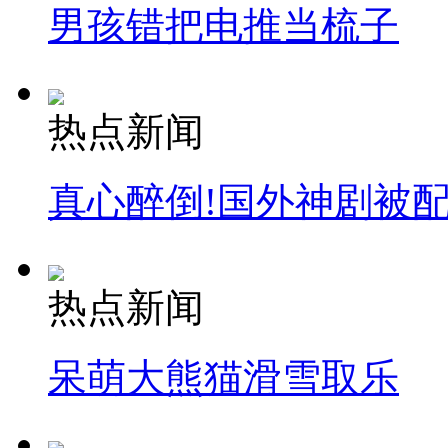
男孩错把电推当梳子
热点新闻
真心醉倒!国外神剧被
热点新闻
呆萌大熊猫滑雪取乐