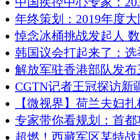
中国疾控中心专家：203
年终策划：2019年度大陆
悼念冰桶挑战发起人 数百
韩国议会打起来了：选举
解放军驻香港部队发布三
CGTN记者王冠探访新疆
【微视界】荷兰夫妇扎根青
专家带你看规划：首都功
超燃！西藏军区某特战