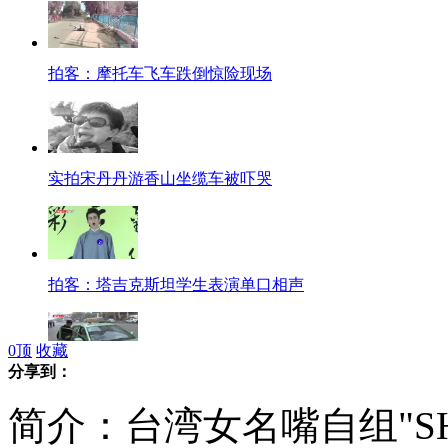
拍客：摩托车飞车跌倒惊险现场
实拍宋丹丹游香山坐缆车被吓哭
拍客：塔吉克斯坦学生表演单口相声
0
顶
收藏
分享到：
郑州出租车引入支付宝 市民打的可网上付费
简介：台湾女名嘴自组"S