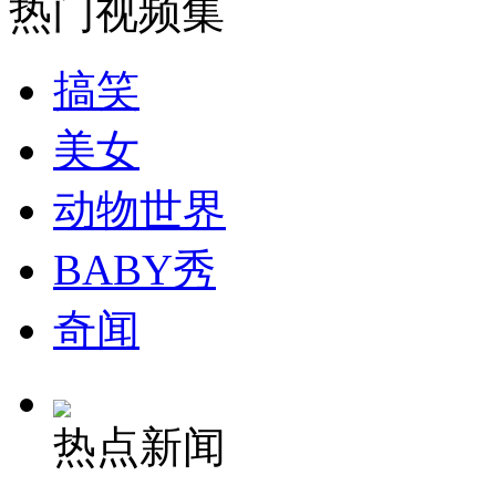
热门视频集
安徽一实载49人客车翻车
搞笑
美女
走！跟着总书记去植树
动物世界
BABY秀
消防员救轻生者
花炮节热闹非凡
减压"枕头大战"
奇闻
纽约上演“枕头大战”
热点新闻
司机酒驾遇交警 急速倒车逃窜