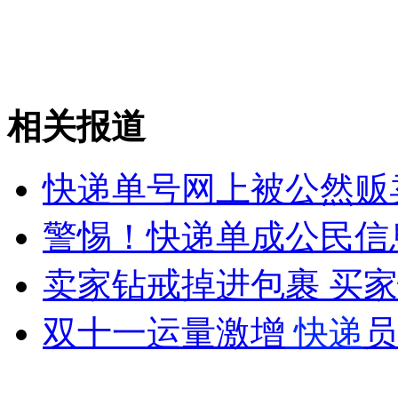
"女神"周秀娜助阵广州汽车嘉年华
山西运城恶犬咬伤多人 警民合力深夜将其击毙
相关报道
女孩北京地铁殴打老人 痛下狠手拳打脚踢
快递单号网上被公然贩
警惕！快递单成公民信
无痛分娩是否安全 医生回应
卖家钻戒掉进包裹 买
外交部：反对强权政治霸凌主义
双十一运量激增
快递
员
外交部：有关国家言论片面不公正