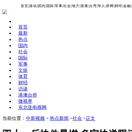
首页
|
滚动
|
国内
|
国际
|
军事
|
社会
|
地方
|
港澳
|
台湾
|
华人
|
侨网
|
财经
|
金融
|
首页
最新
热点
国内
社会
国际
军事
文娱
体育
财经
访谈
港澳台侨
微视界
东北亚电视网
当前位置：
中新视频
>
热点新闻
>
社会
>
正文