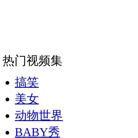
安徽一实载49人客车翻车
走！跟着总书记去植树
热门视频集
消防员救轻生者
花炮节热闹非凡
减压"枕头大战"
搞笑
美女
纽约上演“枕头大战”
动物世界
BABY秀
司机酒驾遇交警 急速倒车逃窜