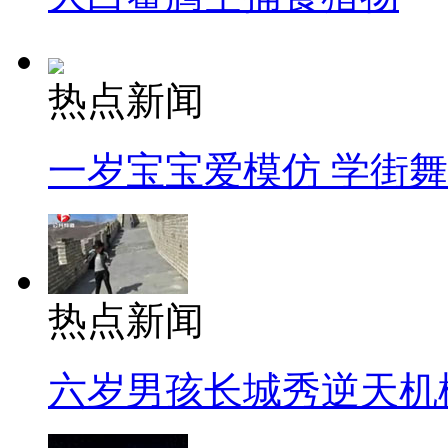
热点新闻
一岁宝宝爱模仿 学街
热点新闻
六岁男孩长城秀逆天机