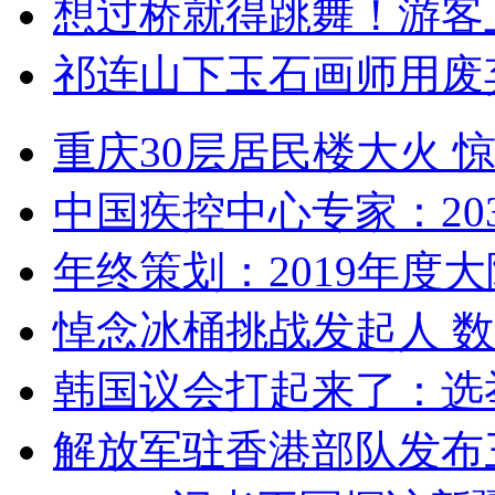
想过桥就得跳舞！游客
祁连山下玉石画师用废
重庆30层居民楼大火
中国疾控中心专家：203
年终策划：2019年度大陆
悼念冰桶挑战发起人 数百
韩国议会打起来了：选举
解放军驻香港部队发布三