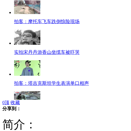
拍客：摩托车飞车跌倒惊险现场
实拍宋丹丹游香山坐缆车被吓哭
拍客：塔吉克斯坦学生表演单口相声
0
顶
收藏
分享到：
郑州出租车引入支付宝 市民打的可网上付费
简介：