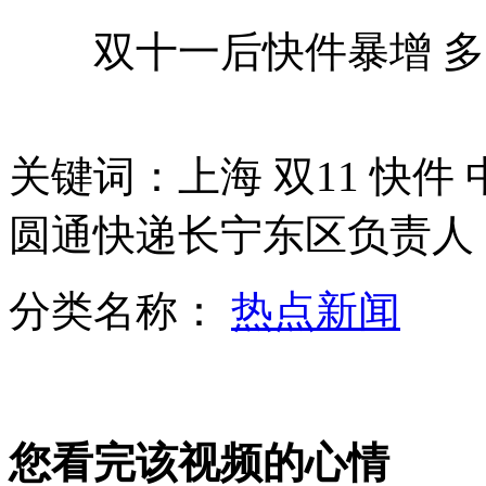
双十一后快件暴增 多
拍客：美国中学生昆明演唱《童年》
关键词：上海 双11 快件
17万元公款被出纳妻子当垃圾误烧
圆通快递长宁东区负责人
中国籍旅非企业家斥两千万人民币保留非洲古老木雕艺术
分类名称：
热点新闻
车模改走高雅路线 车展拒成"胸展"
您看完该视频的心情