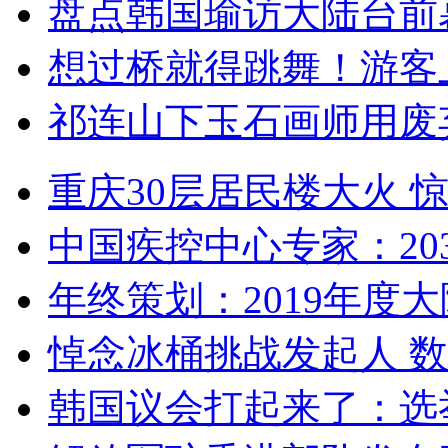
盘点韩国瑜访大陆台前
想过桥就得跳舞！游客
祁连山下玉石画师用废
重庆30层居民楼大火
中国疾控中心专家：203
年终策划：2019年度大陆
悼念冰桶挑战发起人 数百
韩国议会打起来了：选举