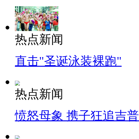
热点新闻
直击"圣诞泳装裸跑"
热点新闻
愤怒母象 携子狂追吉