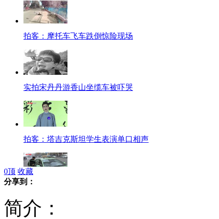
拍客：摩托车飞车跌倒惊险现场
实拍宋丹丹游香山坐缆车被吓哭
拍客：塔吉克斯坦学生表演单口相声
0
顶
收藏
分享到：
郑州出租车引入支付宝 市民打的可网上付费
简介：