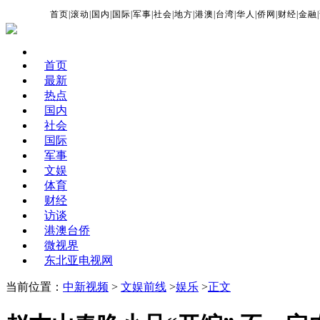
首页
|
滚动
|
国内
|
国际
|
军事
|
社会
|
地方
|
港澳
|
台湾
|
华人
|
侨网
|
财经
|
金融
|
首页
最新
热点
国内
社会
国际
军事
文娱
体育
财经
访谈
港澳台侨
微视界
东北亚电视网
当前位置：
中新视频
>
文娱前线
>
娱乐
>
正文