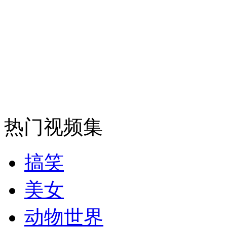
安徽一实载49人客车翻车
走！跟着总书记去植树
消防员救轻生者
花炮节热闹非凡
减压"枕头大战"
热门视频集
搞笑
纽约上演“枕头大战”
美女
动物世界
司机酒驾遇交警 急速倒车逃窜