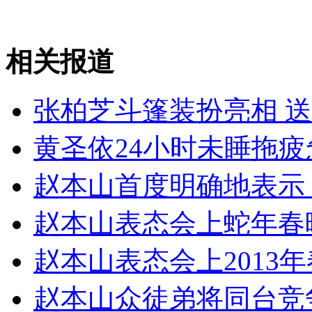
"女神"周秀娜助阵广州汽车嘉年华
相关报道
山西运城恶犬咬伤多人 警民合力深夜将其击毙
张柏芝斗篷装扮亮相 
女孩北京地铁殴打老人 痛下狠手拳打脚踢
黄圣依24小时未睡拖
赵本山首度明确地表示：
无痛分娩是否安全 医生回应
赵本山表态会上蛇年春
外交部：反对强权政治霸凌主义
赵本山表态会上2013年
外交部：有关国家言论片面不公正
赵本山众徒弟将同台竞