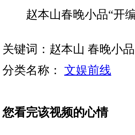
赵本山春晚小品“开编”
拍客：美国中学生昆明演唱《童年》
关键词：赵本山 春晚小品
17万元公款被出纳妻子当垃圾误烧
分类名称：
文娱前线
中国籍旅非企业家斥两千万人民币保留非洲古老木雕艺术
您看完该视频的心情
车模改走高雅路线 车展拒成"胸展"