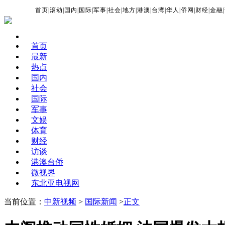
首页
|
滚动
|
国内
|
国际
|
军事
|
社会
|
地方
|
港澳
|
台湾
|
华人
|
侨网
|
财经
|
金融
|
首页
最新
热点
国内
社会
国际
军事
文娱
体育
财经
访谈
港澳台侨
微视界
东北亚电视网
当前位置：
中新视频
>
国际新闻
>
正文