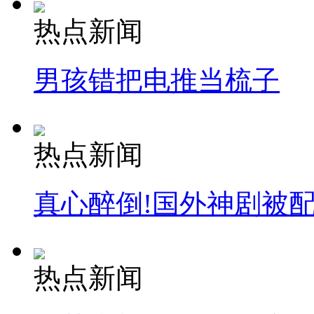
热点新闻
安徽一实载49人客车翻车
男孩错把电推当梳子
走！跟着总书记去植树
热点新闻
消防员救轻生者
花炮节热闹非凡
减压"枕头大战"
真心醉倒!国外神剧被
纽约上演“枕头大战”
热点新闻
司机酒驾遇交警 急速倒车逃窜