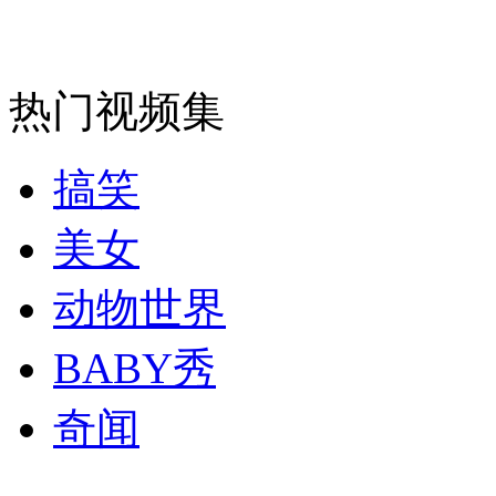
"女神"周秀娜助阵广州汽车嘉年华
山西运城恶犬咬伤多人 警民合力深夜将其击毙
热门视频集
搞笑
女孩北京地铁殴打老人 痛下狠手拳打脚踢
美女
无痛分娩是否安全 医生回应
动物世界
BABY秀
外交部：反对强权政治霸凌主义
奇闻
外交部：有关国家言论片面不公正