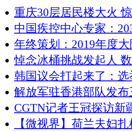
重庆30层居民楼大火
中国疾控中心专家：203
年终策划：2019年度大陆
悼念冰桶挑战发起人 数百
韩国议会打起来了：选举
解放军驻香港部队发布三
CGTN记者王冠探访新疆
【微视界】荷兰夫妇扎根青