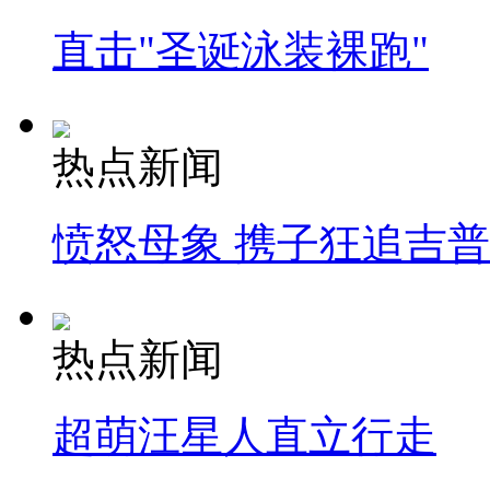
直击"圣诞泳装裸跑"
热点新闻
愤怒母象 携子狂追吉
热点新闻
超萌汪星人直立行走