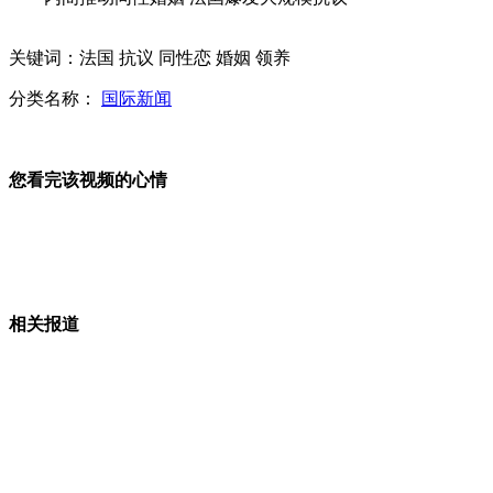
拍客：美国中学生昆明演唱《童年》
关键词：法国 抗议 同性恋 婚姻 领养
分类名称：
国际新闻
17万元公款被出纳妻子当垃圾误烧
您看完该视频的心情
中国籍旅非企业家斥两千万人民币保留非洲古老木雕艺术
相关报道
车模改走高雅路线 车展拒成"胸展"