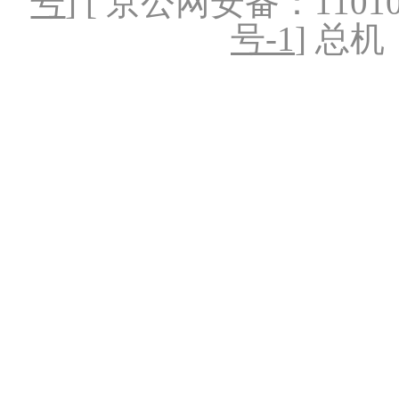
号
] [ 京公网安备：1101020
号-1
] 总机：