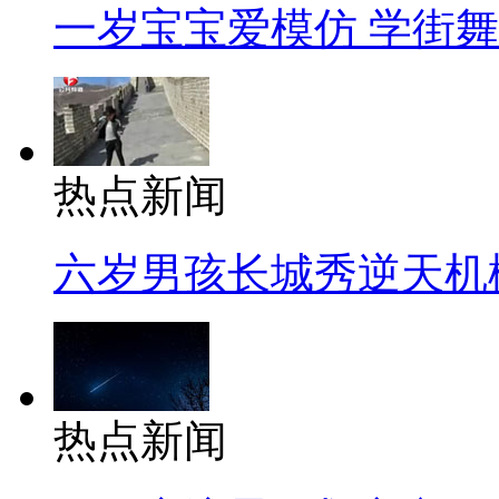
一岁宝宝爱模仿 学街
热点新闻
六岁男孩长城秀逆天机
热点新闻