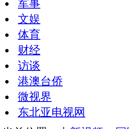
军事
文娱
体育
财经
访谈
港澳台侨
微视界
东北亚电视网