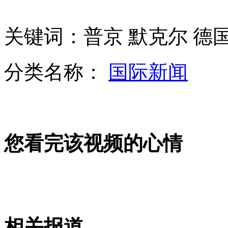
关键词：普京 默克尔 德
中国籍旅非企业家斥两千万人民币保留非洲古老木雕艺术
分类名称：
国际新闻
车模改走高雅路线 车展拒成"胸展"
您看完该视频的心情
"女神"周秀娜助阵广州汽车嘉年华
山西运城恶犬咬伤多人 警民合力深夜将其击毙
相关报道