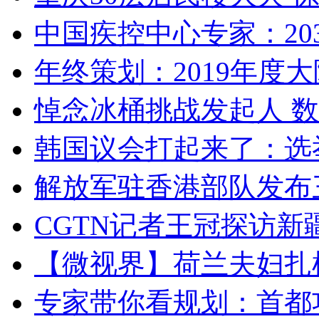
中国疾控中心专家：203
年终策划：2019年度大陆
悼念冰桶挑战发起人 数百
韩国议会打起来了：选举
解放军驻香港部队发布三
CGTN记者王冠探访新疆
【微视界】荷兰夫妇扎根青
专家带你看规划：首都功