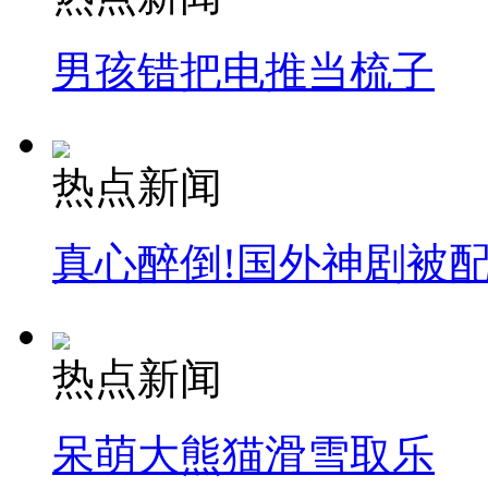
男孩错把电推当梳子
热点新闻
真心醉倒!国外神剧被
热点新闻
呆萌大熊猫滑雪取乐