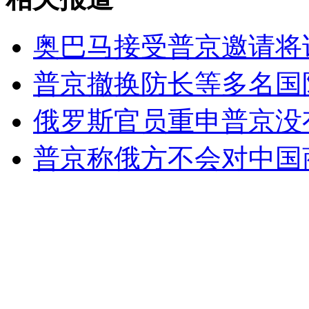
女孩北京地铁殴打老人 痛下狠手拳打脚踢
奥巴马接受普京邀请将
无痛分娩是否安全 医生回应
普京撤换防长等多名国
俄罗斯官员重申普京没
外交部：反对强权政治霸凌主义
普京称俄方不会对中国
外交部：有关国家言论片面不公正
安徽一实载49人客车翻车