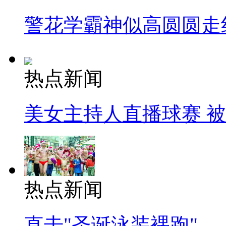
警花学霸神似高圆圆走
热点新闻
美女主持人直播球赛 
热点新闻
直击"圣诞泳装裸跑"