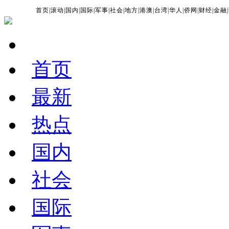
首页
|
滚动
|
国内
|
国际
|
军事
|
社会
|
地方
|
港澳
|
台湾
|
华人
|
侨网
|
财经
|
金融
|
首页
最新
热点
国内
社会
国际