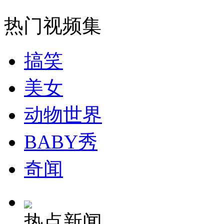
走！跟着总书记去植树
热门视频集
消防员救轻生者
花炮节热闹非凡
减压"枕头大战"
搞笑
美女
纽约上演“枕头大战”
动物世界
司机酒驾遇交警 急速倒车逃窜
BABY秀
奇闻
热点新闻