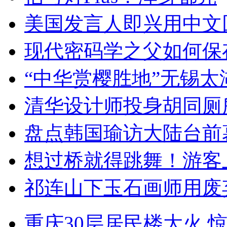
美国发言人即兴用中文
现代密码学之父如何保
“中华赏樱胜地”无锡
清华设计师投身胡同厕
盘点韩国瑜访大陆台前
想过桥就得跳舞！游客
祁连山下玉石画师用废
重庆30层居民楼大火