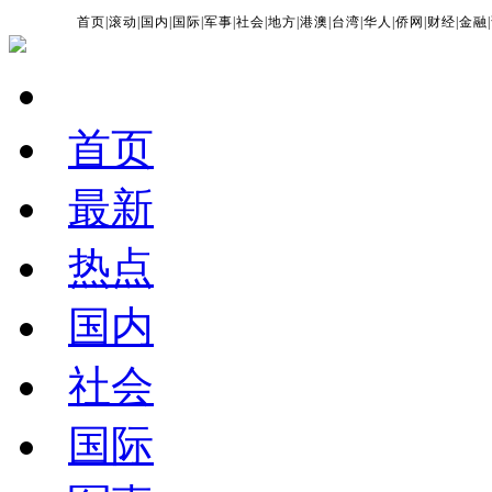
首页
|
滚动
|
国内
|
国际
|
军事
|
社会
|
地方
|
港澳
|
台湾
|
华人
|
侨网
|
财经
|
金融
|
首页
最新
热点
国内
社会
国际