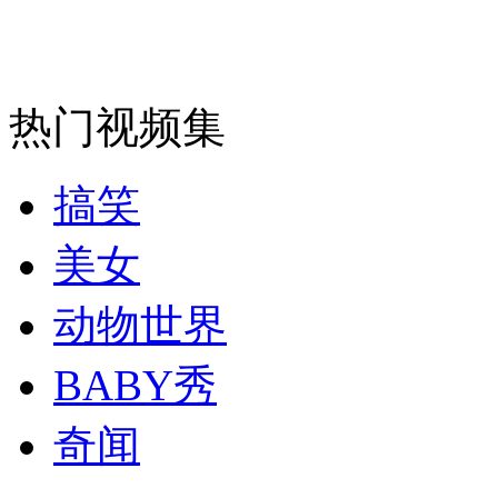
走！跟着总书记去植树
热门视频集
消防员救轻生者
花炮节热闹非凡
减压"枕头大战"
搞笑
美女
纽约上演“枕头大战”
动物世界
司机酒驾遇交警 急速倒车逃窜
BABY秀
奇闻