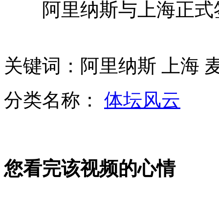
阿里纳斯与上海正式签
中国籍旅非企业家斥两千万人民币保留非洲古老木雕艺术
关键词：阿里纳斯 上海 麦
车模改走高雅路线 车展拒成"胸展"
分类名称：
体坛风云
"女神"周秀娜助阵广州汽车嘉年华
您看完该视频的心情
看不懂也要读 婴儿翻书读"火星文"
山西运城恶犬咬伤多人 警民合力深夜将其击毙