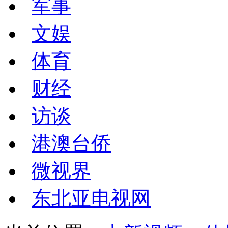
军事
文娱
体育
财经
访谈
港澳台侨
微视界
东北亚电视网