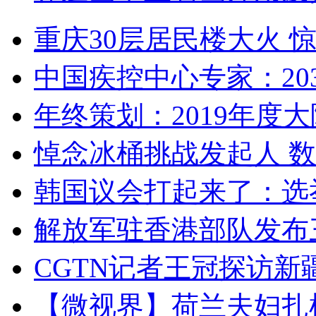
重庆30层居民楼大火
中国疾控中心专家：203
年终策划：2019年度大陆
悼念冰桶挑战发起人 数百
韩国议会打起来了：选举
解放军驻香港部队发布三
CGTN记者王冠探访新疆
【微视界】荷兰夫妇扎根青