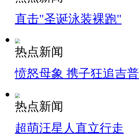
直击"圣诞泳装裸跑"
热点新闻
愤怒母象 携子狂追吉
热点新闻
超萌汪星人直立行走