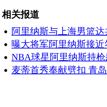
相关报道
女孩北京地铁殴打老人 痛下狠手拳打脚踢
阿里纳斯与上海男篮达共
无痛分娩是否安全 医生回应
曝大将军阿里纳斯接近
NBA球星阿里纳斯持
外交部：反对强权政治霸凌主义
麦蒂首秀奉献劈扣 青岛
外交部：有关国家言论片面不公正
安徽一实载49人客车翻车