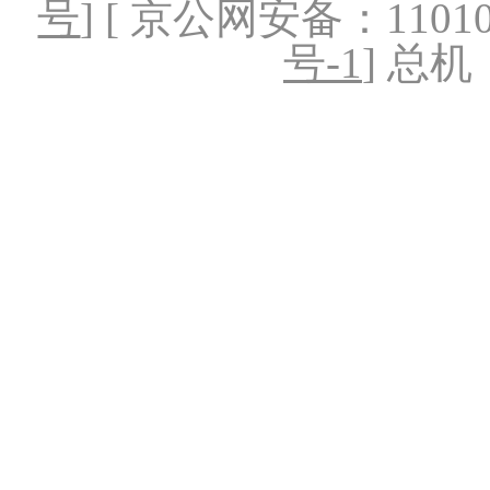
号
] [ 京公网安备：1101020
号-1
] 总机：