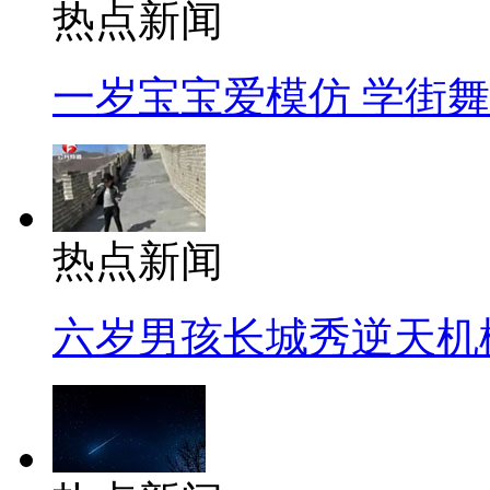
热点新闻
一岁宝宝爱模仿 学街
热点新闻
六岁男孩长城秀逆天机