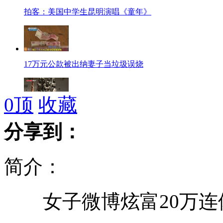
拍客：美国中学生昆明演唱《童年》
17万元公款被出纳妻子当垃圾误烧
0
顶
收藏
中国籍旅非企业家斥两千万人民币保留非洲古老木雕艺术
分享到：
简介：
车模改走高雅路线 车展拒成"胸展"
女子微博炫富20万连
"女神"周秀娜助阵广州汽车嘉年华