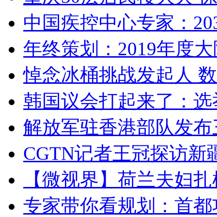
中国疾控中心专家：203
年终策划：2019年度大陆
悼念冰桶挑战发起人 数百
韩国议会打起来了：选举
解放军驻香港部队发布三
CGTN记者王冠探访新疆
【微视界】荷兰夫妇扎根青
专家带你看规划：首都功