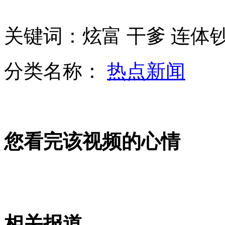
关键词：炫富 干爹 连体
看不懂也要读 婴儿翻书读"火星文"
分类名称：
热点新闻
广州车展展期由7天延长至10天
您看完该视频的心情
雾中难辨红绿灯 热心老伯挥旗指路
山西运城恶犬咬伤多人 警民合力深夜将其击毙
相关报道