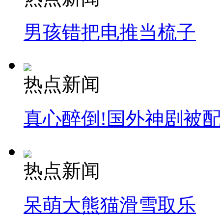
男孩错把电推当梳子
热点新闻
真心醉倒!国外神剧被
热点新闻
呆萌大熊猫滑雪取乐