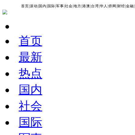
首页
|
滚动
|
国内
|
国际
|
军事
|
社会
|
地方
|
港澳
|
台湾
|
华人
|
侨网
|
财经
|
金融
|
首页
最新
热点
国内
社会
国际