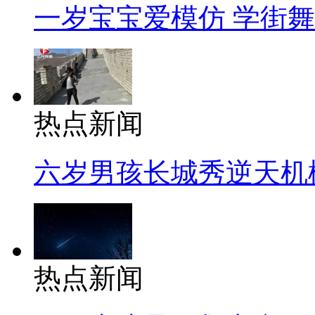
一岁宝宝爱模仿 学街
热点新闻
六岁男孩长城秀逆天机
热点新闻