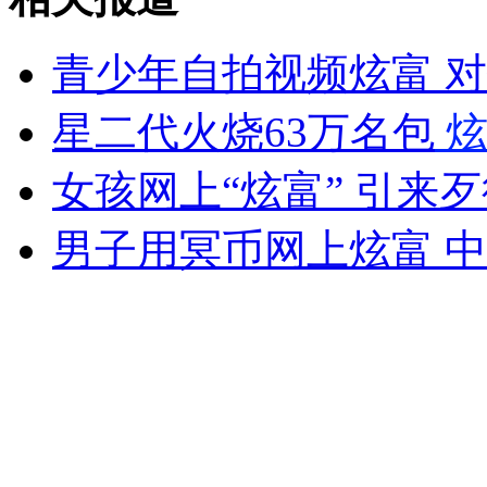
女孩北京地铁殴打老人 痛下狠手拳打脚踢
青少年自拍视频炫富 
无痛分娩是否安全 医生回应
星二代火烧63万名包
炫
女孩网上“炫富” 引来
外交部：反对强权政治霸凌主义
男子用冥币网上炫富 
外交部：有关国家言论片面不公正
安徽一实载49人客车翻车