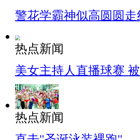
警花学霸神似高圆圆走
热点新闻
美女主持人直播球赛 
热点新闻
直击"圣诞泳装裸跑"