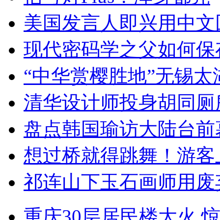
美国发言人即兴用中文
现代密码学之父如何保
“中华赏樱胜地”无锡
清华设计师投身胡同厕
盘点韩国瑜访大陆台前
想过桥就得跳舞！游客
祁连山下玉石画师用废
重庆30层居民楼大火