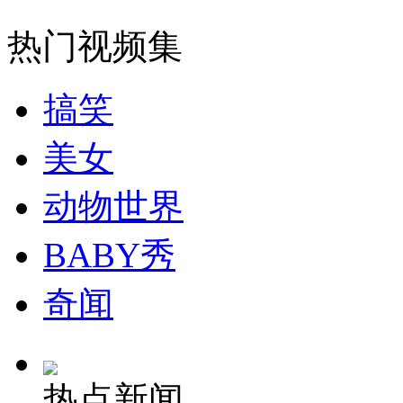
走！跟着总书记去植树
热门视频集
消防员救轻生者
花炮节热闹非凡
减压"枕头大战"
搞笑
美女
纽约上演“枕头大战”
动物世界
司机酒驾遇交警 急速倒车逃窜
BABY秀
奇闻
热点新闻