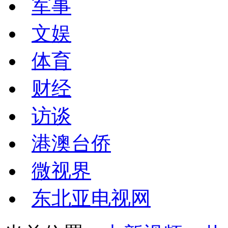
军事
文娱
体育
财经
访谈
港澳台侨
微视界
东北亚电视网