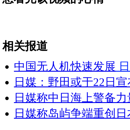
雾中难辨红绿灯 热心老伯挥旗指路
山西运城恶犬咬伤多人 警民合力深夜将其击毙
相关报道
女孩北京地铁殴打老人 痛下狠手拳打脚踢
中国无人机快速发展
日
无痛分娩是否安全 医生回应
日媒：野田或于22日
日媒称中日海上警备力
外交部：反对强权政治霸凌主义
日媒称岛屿争端重创日
外交部：有关国家言论片面不公正