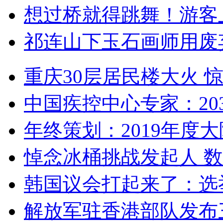
想过桥就得跳舞！游客
祁连山下玉石画师用废
重庆30层居民楼大火
中国疾控中心专家：203
年终策划：2019年度大陆
悼念冰桶挑战发起人 数百
韩国议会打起来了：选举
解放军驻香港部队发布三