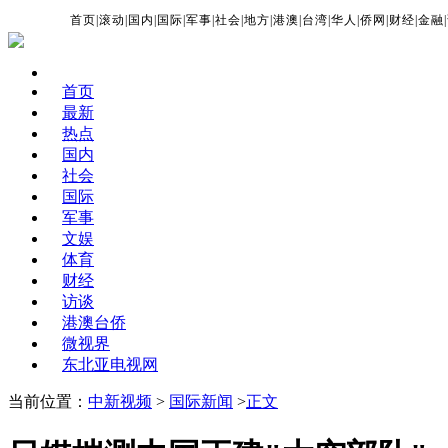
首页
|
滚动
|
国内
|
国际
|
军事
|
社会
|
地方
|
港澳
|
台湾
|
华人
|
侨网
|
财经
|
金融
|
首页
最新
热点
国内
社会
国际
军事
文娱
体育
财经
访谈
港澳台侨
微视界
东北亚电视网
当前位置：
中新视频
>
国际新闻
>
正文