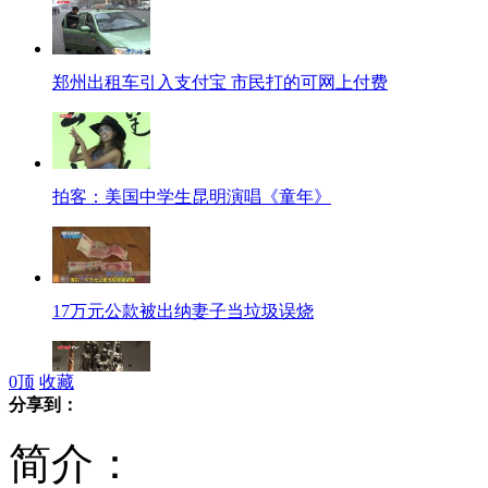
郑州出租车引入支付宝 市民打的可网上付费
拍客：美国中学生昆明演唱《童年》
17万元公款被出纳妻子当垃圾误烧
0
顶
收藏
分享到：
中国籍旅非企业家斥两千万人民币保留非洲古老木雕艺术
简介：