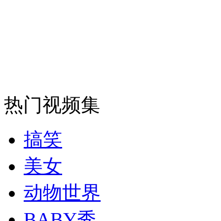
安徽一实载49人客车翻车
走！跟着总书记去植树
热门视频集
消防员救轻生者
花炮节热闹非凡
减压"枕头大战"
搞笑
美女
纽约上演“枕头大战”
动物世界
司机酒驾遇交警 急速倒车逃窜
BABY秀