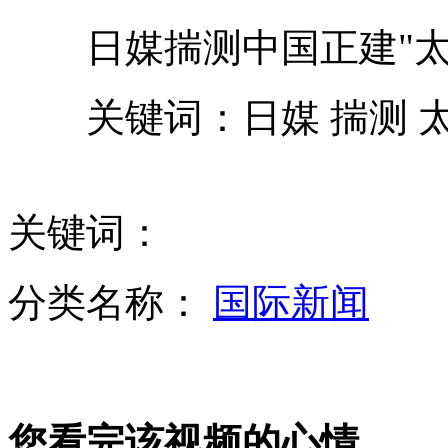
日媒揣测中国正建"太
车模改走高雅路线 车展拒成"胸展"
关键词：日媒 揣测 
"女神"周秀娜助阵广州汽车嘉年华
关键词：
看不懂也要读 婴儿翻书读"火星文"
分类名称：
国际新闻
广州车展展期由7天延长至10天
您看完该视频的心情