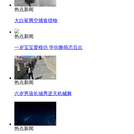
热点新闻
大白鲨腾空捕食猎物
热点新闻
一岁宝宝爱模仿 学街舞萌态百出
热点新闻
六岁男孩长城秀逆天机械舞
热点新闻