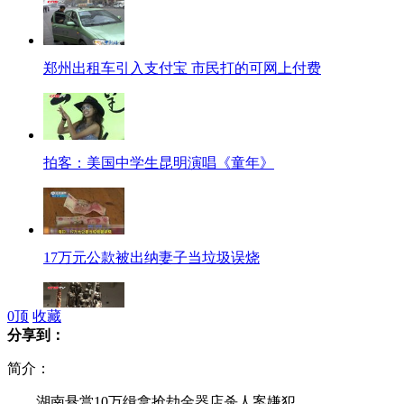
郑州出租车引入支付宝 市民打的可网上付费
拍客：美国中学生昆明演唱《童年》
17万元公款被出纳妻子当垃圾误烧
0
顶
收藏
分享到：
中国籍旅非企业家斥两千万人民币保留非洲古老木雕艺术
简介：
湖南悬赏10万缉拿抢劫金器店杀人案嫌犯