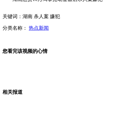
车模改走高雅路线 车展拒成"胸展"
关键词：湖南 杀人案 嫌犯
分类名称：
热点新闻
"女神"周秀娜助阵广州汽车嘉年华
您看完该视频的心情
看不懂也要读 婴儿翻书读"火星文"
相关报道
广州车展展期由7天延长至10天