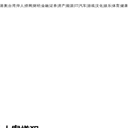
港澳
|
台湾
|
华人
|
侨网
|
财经
|
金融
|
证券
|
房产
|
能源
|
IT
|
汽车
|
游戏
|
文化
|
娱乐
|
体育
|
健康