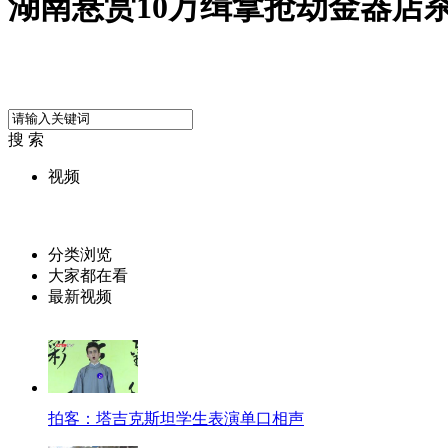
湖南悬赏10万缉拿抢劫金器店
搜 索
视频
分类浏览
大家都在看
最新视频
拍客：塔吉克斯坦学生表演单口相声