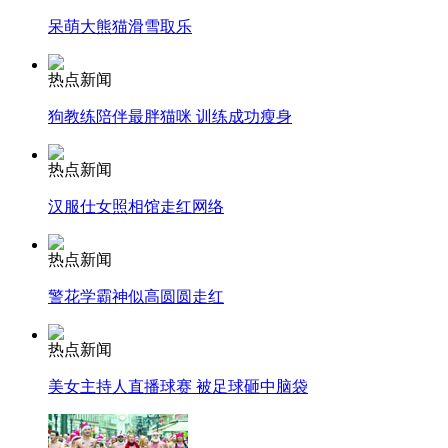
呆萌大熊猫滑雪取乐
安徽一实载49人客车翻车
热点新闻
狗教练陪伴最胖猫咪 训练成功瘦身
走！跟着总书记去植树
热点新闻
汉服仕女照相馆走红网络
消防员救轻生者
花炮节热闹非凡
减压"枕头大战"
热点新闻
警花学霸神似高圆圆走红
纽约上演“枕头大战”
热点新闻
美女主持人直播球赛 被足球砸中脑袋
司机酒驾遇交警 急速倒车逃窜