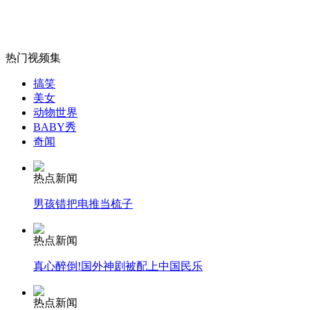
雾中难辨红绿灯 热心老伯挥旗指路
热门视频集
山西运城恶犬咬伤多人 警民合力深夜将其击毙
搞笑
美女
动物世界
BABY秀
女孩北京地铁殴打老人 痛下狠手拳打脚踢
奇闻
热点新闻
无痛分娩是否安全 医生回应
男孩错把电推当梳子
外交部：反对强权政治霸凌主义
热点新闻
真心醉倒!国外神剧被配上中国民乐
外交部：有关国家言论片面不公正
热点新闻