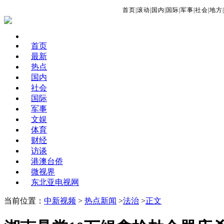
首页
|
滚动
|
国内
|
国际
|
军事
|
社会
|
地方
|
首页
最新
热点
国内
社会
国际
军事
文娱
体育
财经
访谈
港澳台侨
微视界
东北亚电视网
当前位置：
中新视频
>
热点新闻
>
法治
>
正文