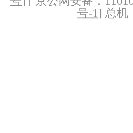
号
] [ 京公网安备：1101020
号-1
] 总机：