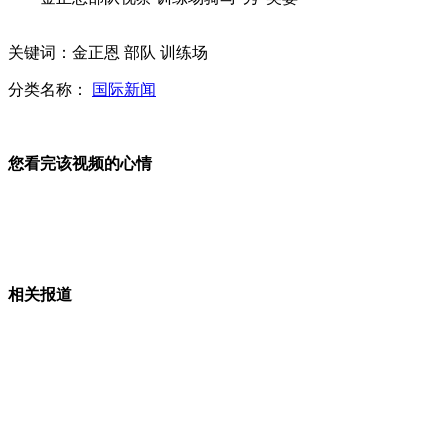
车模改走高雅路线 车展拒成"胸展"
关键词：金正恩 部队 训练场
分类名称：
国际新闻
"女神"周秀娜助阵广州汽车嘉年华
您看完该视频的心情
看不懂也要读 婴儿翻书读"火星文"
相关报道
广州车展展期由7天延长至10天