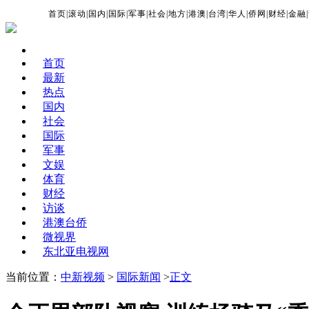
首页
|
滚动
|
国内
|
国际
|
军事
|
社会
|
地方
|
港澳
|
台湾
|
华人
|
侨网
|
财经
|
金融
|
首页
最新
热点
国内
社会
国际
军事
文娱
体育
财经
访谈
港澳台侨
微视界
东北亚电视网
当前位置：
中新视频
>
国际新闻
>
正文