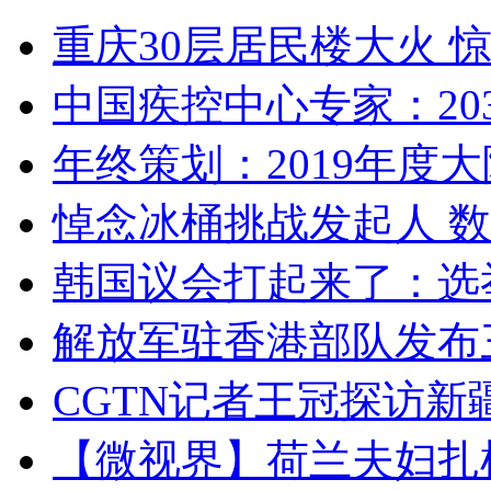
重庆30层居民楼大火
中国疾控中心专家：203
年终策划：2019年度大陆
悼念冰桶挑战发起人 数百
韩国议会打起来了：选举
解放军驻香港部队发布三
CGTN记者王冠探访新疆
【微视界】荷兰夫妇扎根青