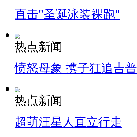
直击"圣诞泳装裸跑"
热点新闻
愤怒母象 携子狂追吉
热点新闻
超萌汪星人直立行走