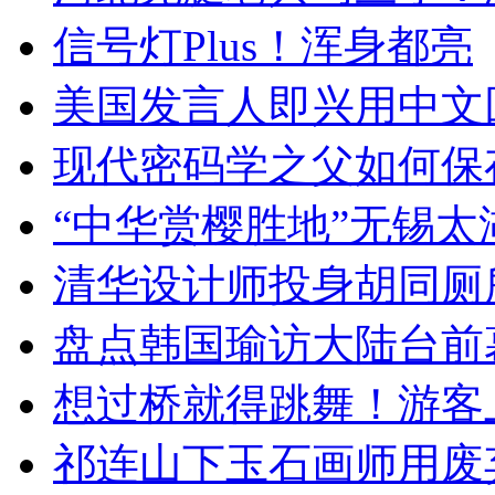
信号灯Plus！浑身都亮
美国发言人即兴用中文
现代密码学之父如何保
“中华赏樱胜地”无锡
清华设计师投身胡同厕
盘点韩国瑜访大陆台前
想过桥就得跳舞！游客
祁连山下玉石画师用废