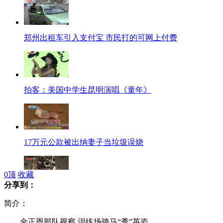
郑州出租车引入支付宝 市民打的可网上付费
拍客：美国中学生昆明演唱《童年》
17万元公款被出纳妻子当垃圾误烧
0
顶
收藏
分享到：
中国籍旅非企业家斥两千万人民币保留非洲古老木雕艺术
简介：
金正恩部队视察 训练场骑马“秀”英姿