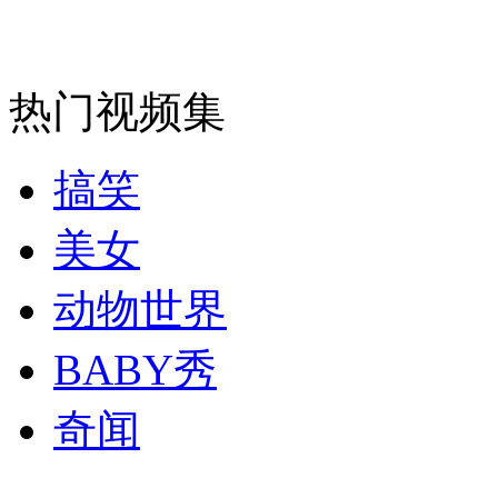
雾中难辨红绿灯 热心老伯挥旗指路
山西运城恶犬咬伤多人 警民合力深夜将其击毙
热门视频集
搞笑
女孩北京地铁殴打老人 痛下狠手拳打脚踢
美女
无痛分娩是否安全 医生回应
动物世界
BABY秀
外交部：反对强权政治霸凌主义
奇闻
外交部：有关国家言论片面不公正