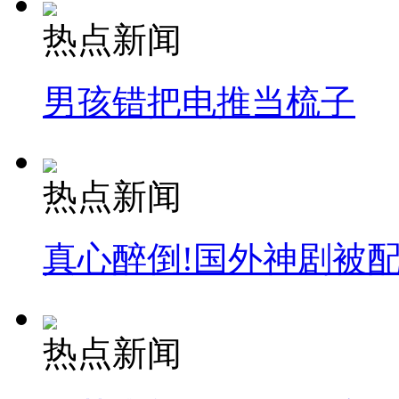
热点新闻
安徽一实载49人客车翻车
男孩错把电推当梳子
走！跟着总书记去植树
热点新闻
消防员救轻生者
花炮节热闹非凡
减压"枕头大战"
真心醉倒!国外神剧被
纽约上演“枕头大战”
热点新闻
司机酒驾遇交警 急速倒车逃窜