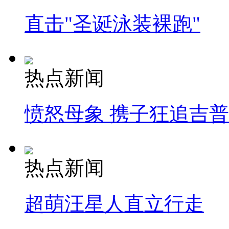
直击"圣诞泳装裸跑"
热点新闻
愤怒母象 携子狂追吉
热点新闻
超萌汪星人直立行走