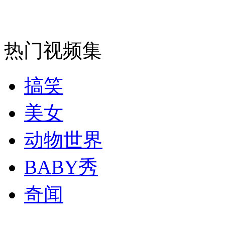
雾中难辨红绿灯 热心老伯挥旗指路
山西运城恶犬咬伤多人 警民合力深夜将其击毙
热门视频集
搞笑
女孩北京地铁殴打老人 痛下狠手拳打脚踢
美女
无痛分娩是否安全 医生回应
动物世界
BABY秀
外交部：反对强权政治霸凌主义
奇闻
外交部：有关国家言论片面不公正