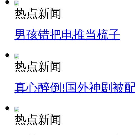
热点新闻
安徽一实载49人客车翻车
男孩错把电推当梳子
走！跟着总书记去植树
热点新闻
消防员救轻生者
花炮节热闹非凡
减压"枕头大战"
真心醉倒!国外神剧被
纽约上演“枕头大战”
热点新闻
司机酒驾遇交警 急速倒车逃窜