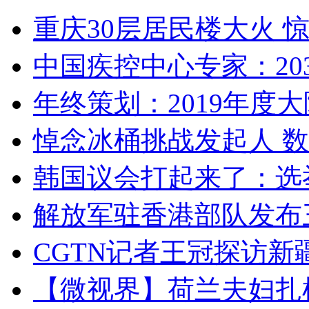
重庆30层居民楼大火
中国疾控中心专家：203
年终策划：2019年度大陆
悼念冰桶挑战发起人 数百
韩国议会打起来了：选举
解放军驻香港部队发布三
CGTN记者王冠探访新疆
【微视界】荷兰夫妇扎根青