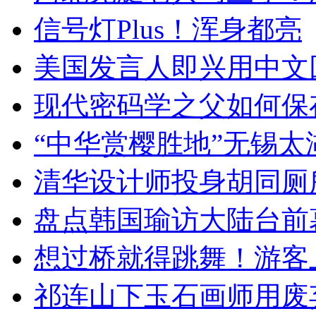
信号灯Plus！浑身都亮
美国发言人即兴用中文
现代密码学之父如何保
“中华赏樱胜地”无锡
清华设计师投身胡同厕
盘点韩国瑜访大陆台前
想过桥就得跳舞！游客
祁连山下玉石画师用废