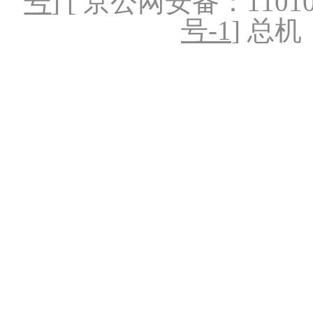
号
] [ 京公网安备：1101020
号-1
] 总机：