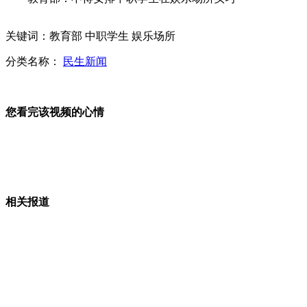
车模改走高雅路线 车展拒成"胸展"
关键词：教育部 中职学生 娱乐场所
分类名称：
民生新闻
"女神"周秀娜助阵广州汽车嘉年华
您看完该视频的心情
看不懂也要读 婴儿翻书读"火星文"
相关报道
广州车展展期由7天延长至10天