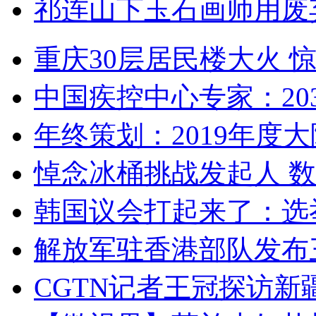
祁连山下玉石画师用废
重庆30层居民楼大火
中国疾控中心专家：203
年终策划：2019年度大陆
悼念冰桶挑战发起人 数百
韩国议会打起来了：选举
解放军驻香港部队发布三
CGTN记者王冠探访新疆