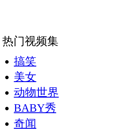
安徽一实载49人客车翻车
热门视频集
走！跟着总书记去植树
搞笑
消防员救轻生者
花炮节热闹非凡
减压"枕头大战"
美女
动物世界
纽约上演“枕头大战”
BABY秀
司机酒驾遇交警 急速倒车逃窜
奇闻