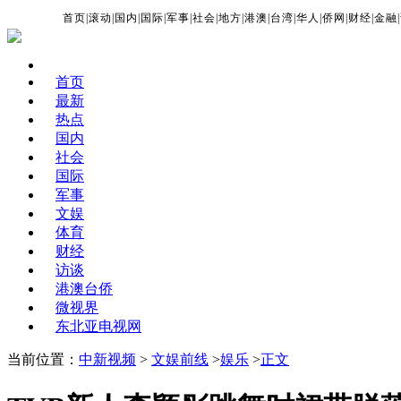
首页
|
滚动
|
国内
|
国际
|
军事
|
社会
|
地方
|
港澳
|
台湾
|
华人
|
侨网
|
财经
|
金融
|
首页
最新
热点
国内
社会
国际
军事
文娱
体育
财经
访谈
港澳台侨
微视界
东北亚电视网
当前位置：
中新视频
>
文娱前线
>
娱乐
>
正文