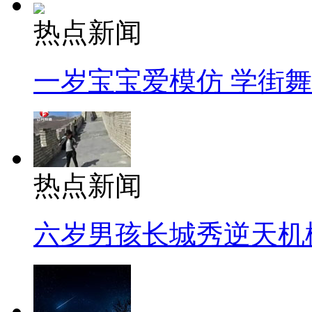
热点新闻
一岁宝宝爱模仿 学街
热点新闻
六岁男孩长城秀逆天机