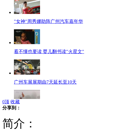
"女神"周秀娜助阵广州汽车嘉年华
看不懂也要读 婴儿翻书读"火星文"
广州车展展期由7天延长至10天
0
顶
收藏
分享到：
雾中难辨红绿灯 热心老伯挥旗指路
简介：