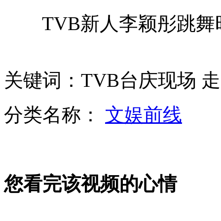
TVB新人李颖彤跳舞
第十届广州车展22日琶洲开展
夫妻吵架 妻子逼丈夫全裸蛙跳
关键词：TVB台庆现场 走
分类名称：
文娱前线
北京两辆公交追尾致50余人受伤
监拍一女司机误操作被甩出车外
您看完该视频的心情