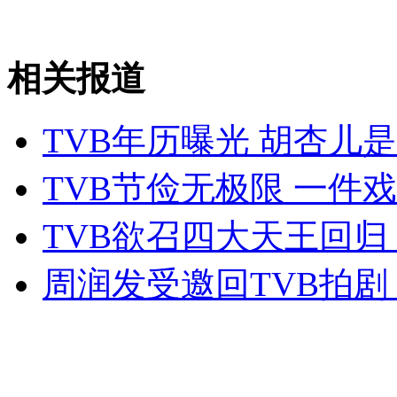
实拍:俄罗斯"驴跳伞" 虐待动物取乐
相关报道
山西运城恶犬咬伤多人 警民合力深夜将其击毙
TVB年历曝光 胡杏儿
女孩北京地铁殴打老人 痛下狠手拳打脚踢
TVB节俭无极限 一件
TVB欲召四大天王回归
无痛分娩是否安全 医生回应
周润发受邀回TVB拍剧
外交部：反对强权政治霸凌主义
外交部：有关国家言论片面不公正