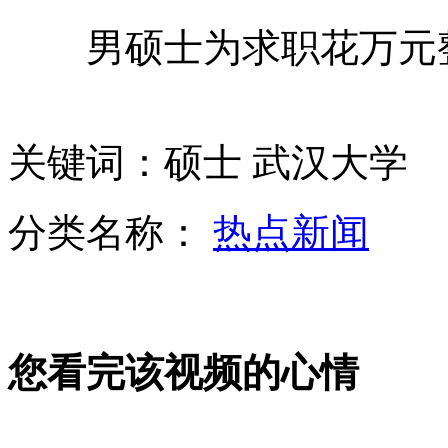
男硕士为求职花万元
监拍一女司机误操作被甩出车外
实拍:俄罗斯"驴跳伞" 虐待动物取乐
关键词：硕士 武汉大学
分类名称：
热点新闻
实拍暴雨天气上公路 前车被雷劈
北京超7成保障房建在地铁站旁
您看完该视频的心情