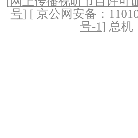
[
网上传播视听节目许可证（
号
] [ 京公网安备：1101020
号-1
] 总机：