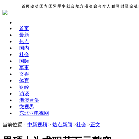
首页
|
滚动
|
国内
|
国际
|
军事
|
社会
|
地方
|
港澳
|
台湾
|
华人
|
侨网
|
财经
|
金融
|
首页
最新
热点
国内
社会
国际
军事
文娱
体育
财经
访谈
港澳台侨
微视界
东北亚电视网
当前位置：
中新视频
>
热点新闻
>
社会
>
正文