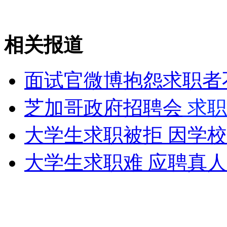
杭州地铁试乘发生斗殴
相关报道
山西运城恶犬咬伤多人 警民合力深夜将其击毙
面试官微博抱怨求职者
女孩北京地铁殴打老人 痛下狠手拳打脚踢
芝加哥政府招聘会
求职
大学生求职被拒 因学
无痛分娩是否安全 医生回应
大学生求职难 应聘真人
外交部：反对强权政治霸凌主义
外交部：有关国家言论片面不公正