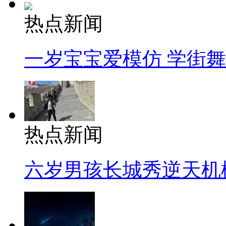
热点新闻
一岁宝宝爱模仿 学街
热点新闻
六岁男孩长城秀逆天机