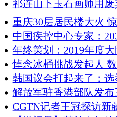
祁连山下玉石画师用废
重庆30层居民楼大火
中国疾控中心专家：203
年终策划：2019年度大陆
悼念冰桶挑战发起人 数百
韩国议会打起来了：选举
解放军驻香港部队发布三
CGTN记者王冠探访新疆