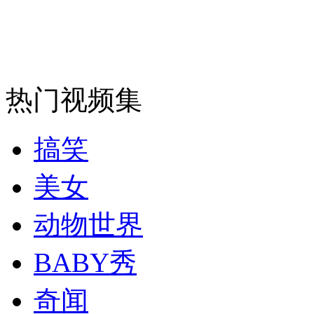
安徽一实载49人客车翻车
热门视频集
走！跟着总书记去植树
搞笑
消防员救轻生者
花炮节热闹非凡
减压"枕头大战"
美女
动物世界
纽约上演“枕头大战”
BABY秀
司机酒驾遇交警 急速倒车逃窜
奇闻