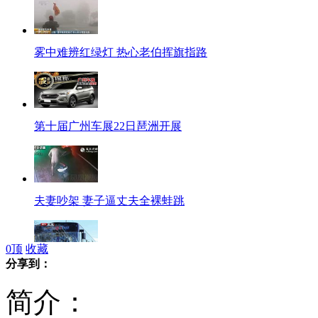
雾中难辨红绿灯 热心老伯挥旗指路
第十届广州车展22日琶洲开展
夫妻吵架 妻子逼丈夫全裸蛙跳
0
顶
收藏
分享到：
北京两辆公交追尾致50余人受伤
简介：