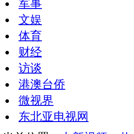
军事
文娱
体育
财经
访谈
港澳台侨
微视界
东北亚电视网