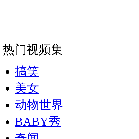
走！跟着总书记去植树
消防员救轻生者
花炮节热闹非凡
减压"枕头大战"
热门视频集
纽约上演“枕头大战”
搞笑
司机酒驾遇交警 急速倒车逃窜
美女
动物世界
BABY秀
奇闻