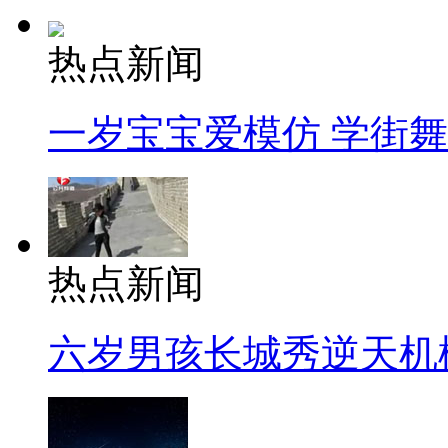
热点新闻
一岁宝宝爱模仿 学街
热点新闻
六岁男孩长城秀逆天机