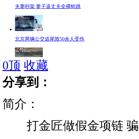
夫妻吵架 妻子逼丈夫全裸蛙跳
北京两辆公交追尾致50余人受伤
0
顶
收藏
监拍一女司机误操作被甩出车外
分享到：
简介：
实拍:俄罗斯"驴跳伞" 虐待动物取乐
打金匠做假金项链 骗
实拍暴雨天气上公路 前车被雷劈