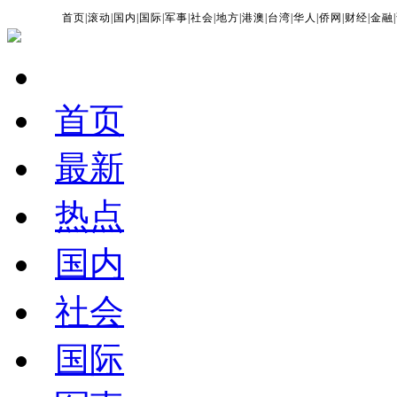
首页
|
滚动
|
国内
|
国际
|
军事
|
社会
|
地方
|
港澳
|
台湾
|
华人
|
侨网
|
财经
|
金融
|
首页
最新
热点
国内
社会
国际