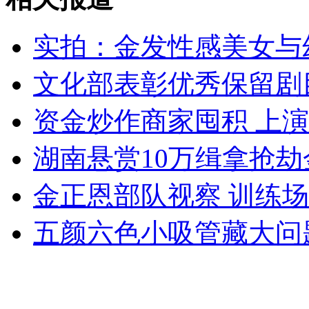
女孩北京地铁殴打老人 痛下狠手拳打脚踢
实拍：金发性感美女与
无痛分娩是否安全 医生回应
文化部表彰优秀保留剧
资金炒作商家囤积 上演
外交部：反对强权政治霸凌主义
湖南悬赏10万缉拿抢
外交部：有关国家言论片面不公正
金正恩部队视察 训练场
五颜六色小吸管藏大问
安徽一实载49人客车翻车