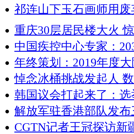
祁连山下玉石画师用废
重庆30层居民楼大火
中国疾控中心专家：203
年终策划：2019年度大陆
悼念冰桶挑战发起人 数百
韩国议会打起来了：选举
解放军驻香港部队发布三
CGTN记者王冠探访新疆