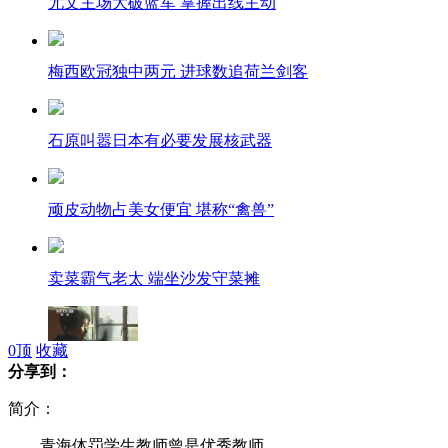
尤文主场大破蓝军 掌握出线主动
梅西欧冠独中两元 进球数追荷兰剑客
石原叫嚣日本有必要发展核武器
顽皮动物占美女便宜 堪称“禽兽”
卖菜霸气老太 端坐沙发守菜摊
0
顶
收藏
分享到：
曝青海体罚学校曾有学生因体罚辍学
简介：
青海体罚学生教师曾是优秀教师