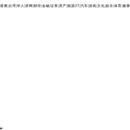
港澳
|
台湾
|
华人
|
侨网
|
财经
|
金融
|
证券
|
房产
|
能源
|
IT
|
汽车
|
游戏
|
文化
|
娱乐
|
体育
|
健康