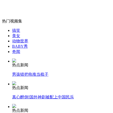
无痛分娩是否安全 医生回应
外交部：反对强权政治霸凌主义
热门视频集
搞笑
美女
外交部：有关国家言论片面不公正
动物世界
BABY秀
奇闻
安徽一实载49人客车翻车
热点新闻
男孩错把电推当梳子
热点新闻
走！跟着总书记去植树
真心醉倒!国外神剧被配上中国民乐
消防员救轻生者
花炮节热闹非凡
减压"枕头大战"
热点新闻