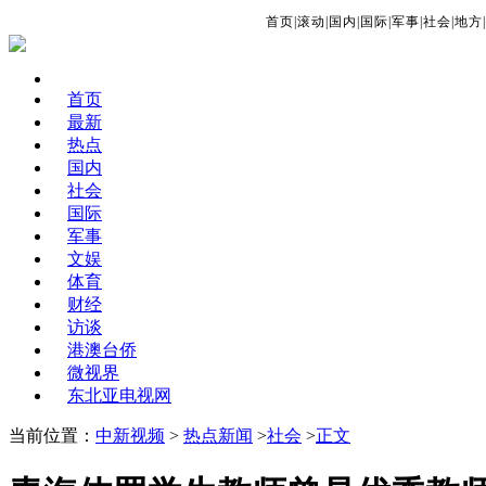
首页
|
滚动
|
国内
|
国际
|
军事
|
社会
|
地方
|
首页
最新
热点
国内
社会
国际
军事
文娱
体育
财经
访谈
港澳台侨
微视界
东北亚电视网
当前位置：
中新视频
>
热点新闻
>
社会
>
正文