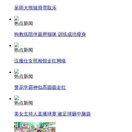
呆萌大熊猫滑雪取乐
热点新闻
纽约上演“枕头大战”
狗教练陪伴最胖猫咪 训练成功瘦身
司机酒驾遇交警 急速倒车逃窜
热点新闻
汉服仕女照相馆走红网络
热点新闻
警花学霸神似高圆圆走红
热点新闻
美女主持人直播球赛 被足球砸中脑袋