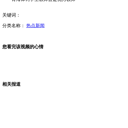
体罚学生女老师丈夫讲述事情缘由
关键词：
分类名称：
热点新闻
老师体罚视频曝光 抽打学生耳光
您看完该视频的心情
女生爱自拍 洗手间都能拍三十张
山西运城恶犬咬伤多人 警民合力深夜将其击毙
相关报道
女孩北京地铁殴打老人 痛下狠手拳打脚踢