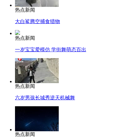
热点新闻
大白鲨腾空捕食猎物
热点新闻
一岁宝宝爱模仿 学街舞萌态百出
热点新闻
六岁男孩长城秀逆天机械舞
热点新闻