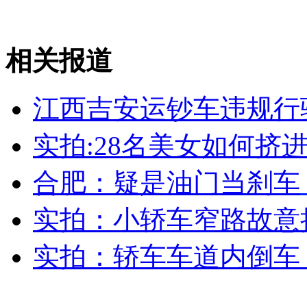
外交部：反对强权政治霸凌主义
外交部：有关国家言论片面不公正
相关报道
江西吉安运钞车违规行
安徽一实载49人客车翻车
实拍:28名美女如何挤
合肥：疑是油门当刹车
走！跟着总书记去植树
实拍：小轿车窄路故意
消防员救轻生者
花炮节热闹非凡
减压"枕头大战"
实拍：轿车车道内倒车