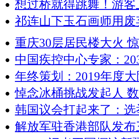
想过桥就得跳舞！游客
祁连山下玉石画师用废
重庆30层居民楼大火
中国疾控中心专家：203
年终策划：2019年度大陆
悼念冰桶挑战发起人 数百
韩国议会打起来了：选举
解放军驻香港部队发布三