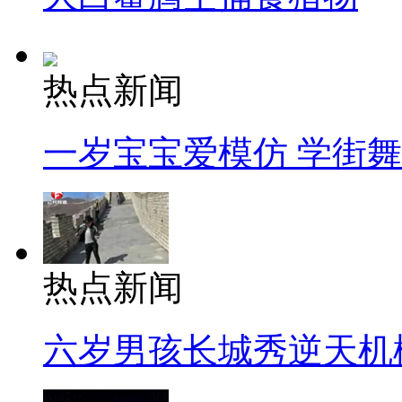
热点新闻
一岁宝宝爱模仿 学街
热点新闻
六岁男孩长城秀逆天机