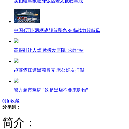
实拍轿车破墙冲饭店老人被卷车底
中国4万吨两栖战舰首曝光 夺岛战力超航母
高跟鞋让人烦 教授发医院"求静"帖
赵薇酒庄遭黑商冒充 老公好友打假
警方超市竖牌:"这是黑店不要来购物"
0
顶
收藏
分享到：
徐峥"搂腰照"主角现身陶虹避谈婚变
简介：