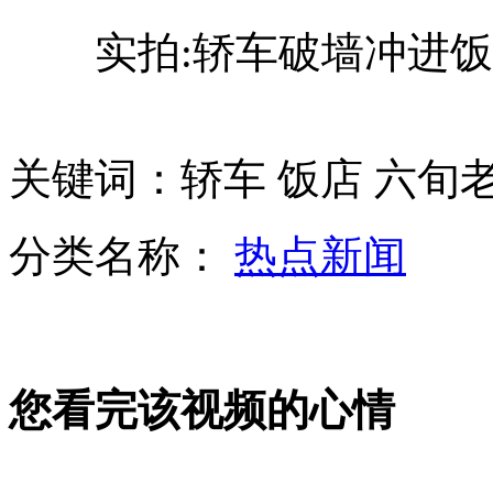
快递爆仓 快递哥开4米高货车闯关
实拍:轿车破墙冲进饭
黄晓明受伤 制片方承诺不换角
黄晓明受伤脚趾或需动手术
关键词：轿车 饭店 六旬老
山西运城恶犬咬伤多人 警民合力深夜将其击毙
分类名称：
热点新闻
女孩北京地铁殴打老人 痛下狠手拳打脚踢
您看完该视频的心情
无痛分娩是否安全 医生回应