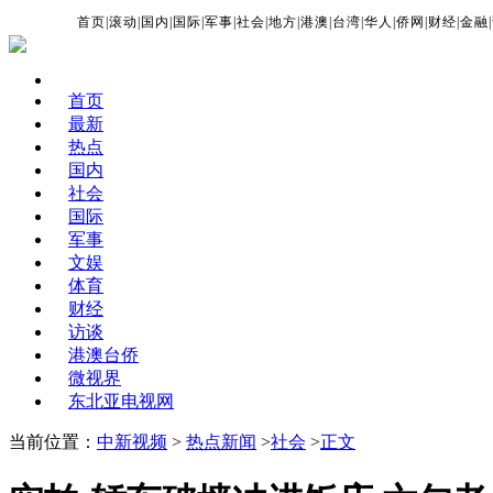
首页
|
滚动
|
国内
|
国际
|
军事
|
社会
|
地方
|
港澳
|
台湾
|
华人
|
侨网
|
财经
|
金融
|
首页
最新
热点
国内
社会
国际
军事
文娱
体育
财经
访谈
港澳台侨
微视界
东北亚电视网
当前位置：
中新视频
>
热点新闻
>
社会
>
正文