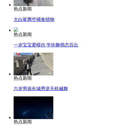
热点新闻
大白鲨腾空捕食猎物
热点新闻
一岁宝宝爱模仿 学街舞萌态百出
热点新闻
六岁男孩长城秀逆天机械舞
热点新闻