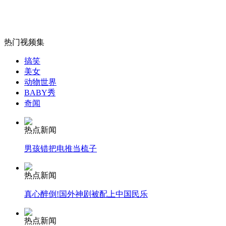
女孩北京地铁殴打老人 痛下狠手拳打脚踢
热门视频集
无痛分娩是否安全 医生回应
搞笑
美女
动物世界
外交部：反对强权政治霸凌主义
BABY秀
奇闻
外交部：有关国家言论片面不公正
热点新闻
男孩错把电推当梳子
热点新闻
安徽一实载49人客车翻车
真心醉倒!国外神剧被配上中国民乐
热点新闻