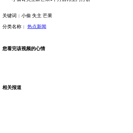
俄媒称中国将购买24架苏35
关键词：小偷 失主 芒果
分类名称：
热点新闻
网传吃鸡蛋黄危害如同吸烟无根据
您看完该视频的心情
土耳其向北约请求部署爱国者导弹
女生酒后坠亡 主要召集老师被开除
相关报道
失恋男拎现金20分钟买走豪车
山西运城恶犬咬伤多人 警民合力深夜将其击毙