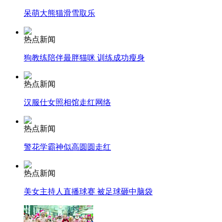
走！跟着总书记去植树
呆萌大熊猫滑雪取乐
热点新闻
消防员救轻生者
花炮节热闹非凡
减压"枕头大战"
狗教练陪伴最胖猫咪 训练成功瘦身
热点新闻
纽约上演“枕头大战”
汉服仕女照相馆走红网络
热点新闻
司机酒驾遇交警 急速倒车逃窜
警花学霸神似高圆圆走红
热点新闻
美女主持人直播球赛 被足球砸中脑袋