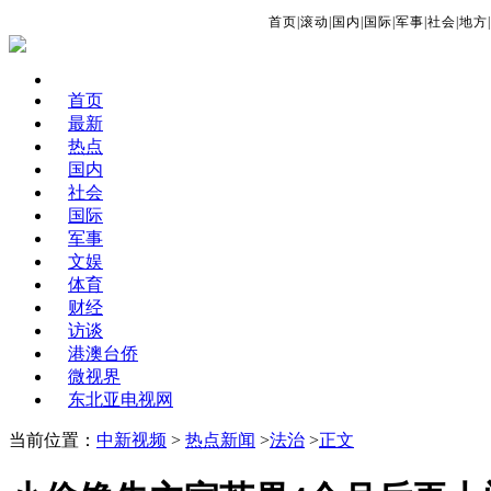
首页
|
滚动
|
国内
|
国际
|
军事
|
社会
|
地方
|
首页
最新
热点
国内
社会
国际
军事
文娱
体育
财经
访谈
港澳台侨
微视界
东北亚电视网
当前位置：
中新视频
>
热点新闻
>
法治
>
正文