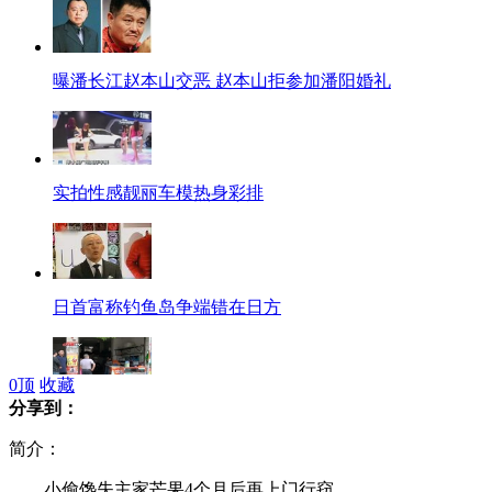
曝潘长江赵本山交恶 赵本山拒参加潘阳婚礼
实拍性感靓丽车模热身彩排
日首富称钓鱼岛争端错在日方
0
顶
收藏
分享到：
劫匪持刀劫持妇女 与警方僵持3小时
简介：
小偷馋失主家芒果4个月后再上门行窃