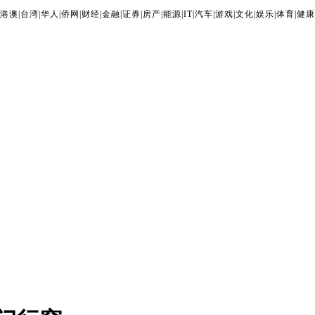
港澳
|
台湾
|
华人
|
侨网
|
财经
|
金融
|
证券
|
房产
|
能源
|
IT
|
汽车
|
游戏
|
文化
|
娱乐
|
体育
|
健康