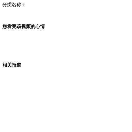
分类名称：
温州新任市管干部一年内禁出访
您看完该视频的心情
美军首次公布拉登海葬细节
山西运城恶犬咬伤多人 警民合力深夜将其击毙
相关报道
女孩北京地铁殴打老人 痛下狠手拳打脚踢
无痛分娩是否安全 医生回应
外交部：反对强权政治霸凌主义