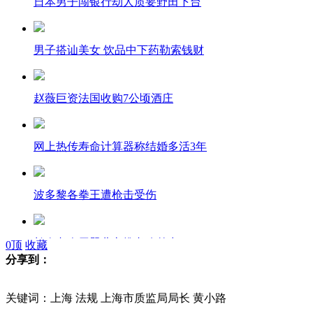
日本男子闯银行劫人质要野田下台
男子搭讪美女 饮品中下药勒索钱财
赵薇巨资法国收购7公顷酒庄
网上热传寿命计算器称结婚多活3年
波多黎各拳王遭枪击受伤
长春老人用婴儿车推老狗外出
0
顶
收藏
分享到：
新疆一载有59名旅客客车着火烧毁
关键词：上海 法规 上海市质监局局长 黄小路