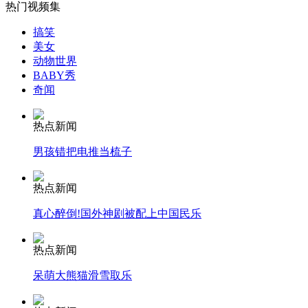
热门视频集
外交部：有关国家言论片面不公正
搞笑
美女
动物世界
BABY秀
奇闻
安徽一实载49人客车翻车
热点新闻
男孩错把电推当梳子
走！跟着总书记去植树
热点新闻
真心醉倒!国外神剧被配上中国民乐
消防员救轻生者
花炮节热闹非凡
减压"枕头大战"
热点新闻
呆萌大熊猫滑雪取乐
纽约上演“枕头大战”