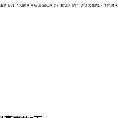
港澳
|
台湾
|
华人
|
侨网
|
财经
|
金融
|
证券
|
房产
|
能源
|
IT
|
汽车
|
游戏
|
文化
|
娱乐
|
体育
|
健康