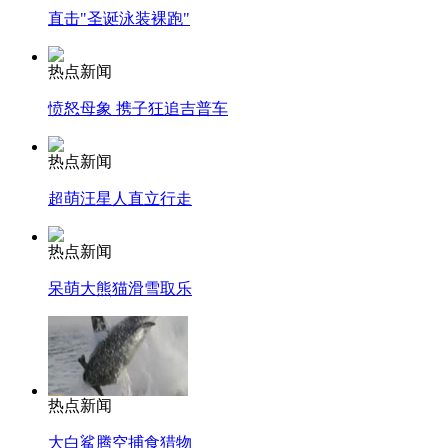
直击"圣诞泳装裸跑"
热点新闻
愤怒母象 携子狂追吉普车
热点新闻
超萌汪星人直立行走
热点新闻
呆萌大熊猫滑雪取乐
热点新闻
大白鲨腾空捕食猎物