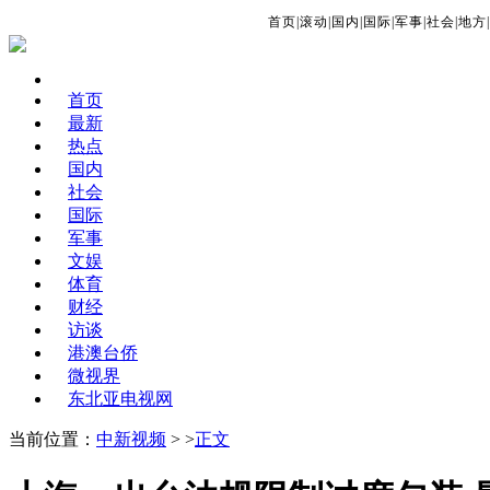
首页
|
滚动
|
国内
|
国际
|
军事
|
社会
|
地方
|
首页
最新
热点
国内
社会
国际
军事
文娱
体育
财经
访谈
港澳台侨
微视界
东北亚电视网
当前位置：
中新视频
> >
正文