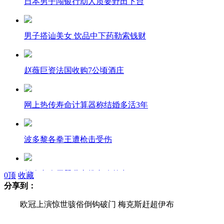
日本男子闯银行劫人质要野田下台
男子搭讪美女 饮品中下药勒索钱财
赵薇巨资法国收购7公顷酒庄
网上热传寿命计算器称结婚多活3年
波多黎各拳王遭枪击受伤
长春老人用婴儿车推老狗外出
0
顶
收藏
分享到：
欧冠上演惊世骇俗倒钩破门 梅克斯赶超伊布
新疆一载有59名旅客客车着火烧毁