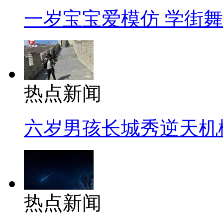
一岁宝宝爱模仿 学街
热点新闻
六岁男孩长城秀逆天机
热点新闻