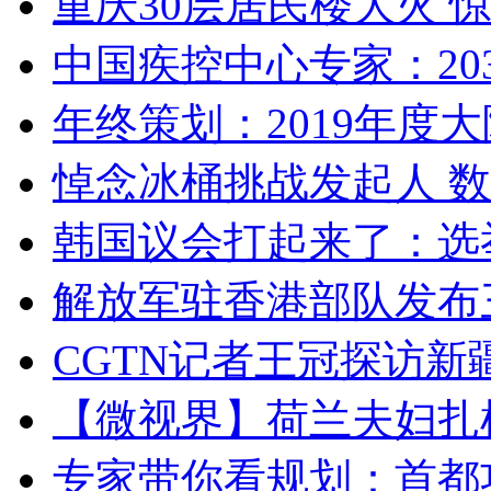
重庆30层居民楼大火
中国疾控中心专家：203
年终策划：2019年度大陆
悼念冰桶挑战发起人 数百
韩国议会打起来了：选举
解放军驻香港部队发布三
CGTN记者王冠探访新疆
【微视界】荷兰夫妇扎根青
专家带你看规划：首都功