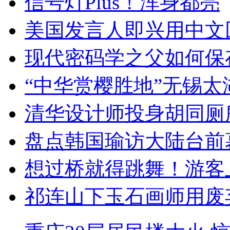
信号灯Plus！浑身都亮
美国发言人即兴用中文
现代密码学之父如何保
“中华赏樱胜地”无锡
清华设计师投身胡同厕
盘点韩国瑜访大陆台前
想过桥就得跳舞！游客
祁连山下玉石画师用废