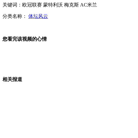
关键词：欧冠联赛 蒙特利沃 梅克斯 AC米兰
重庆官方初步确定网曝不雅视频非PS
分类名称：
体坛风云
温州新任市管干部一年内禁出访
您看完该视频的心情
山西运城恶犬咬伤多人 警民合力深夜将其击毙
相关报道
女孩北京地铁殴打老人 痛下狠手拳打脚踢
无痛分娩是否安全 医生回应
外交部：反对强权政治霸凌主义