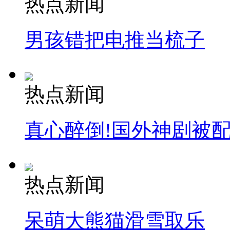
热点新闻
司机酒驾遇交警 急速倒车逃窜
男孩错把电推当梳子
热点新闻
真心醉倒!国外神剧被
热点新闻
呆萌大熊猫滑雪取乐