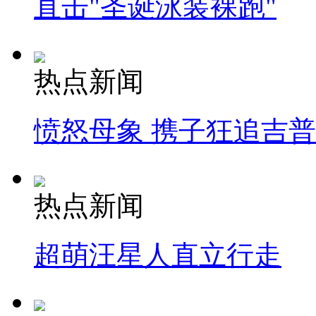
直击"圣诞泳装裸跑"
热点新闻
愤怒母象 携子狂追吉
热点新闻
超萌汪星人直立行走