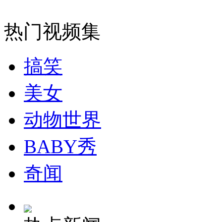
外交部：有关国家言论片面不公正
热门视频集
搞笑
安徽一实载49人客车翻车
美女
动物世界
走！跟着总书记去植树
BABY秀
消防员救轻生者
花炮节热闹非凡
减压"枕头大战"
奇闻
纽约上演“枕头大战”