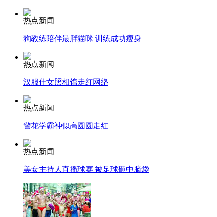
热点新闻
司机酒驾遇交警 急速倒车逃窜
狗教练陪伴最胖猫咪 训练成功瘦身
热点新闻
汉服仕女照相馆走红网络
热点新闻
警花学霸神似高圆圆走红
热点新闻
美女主持人直播球赛 被足球砸中脑袋