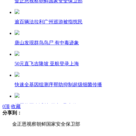
金正恩视察朝鲜国家安全保卫部
逾百辆法拉利广州巡游被指扰民
唐山发现群鸟鸟尸 有中毒迹象
50元直飞吉隆坡 亚航登录上海
快速全基因组测序帮助抑制超级细菌传播
韩国将再次试射“罗老”号火箭
0
顶
收藏
分享到：
金正恩视察朝鲜国家安全保卫部
天猫商家超售 消费者“双十一”白忙