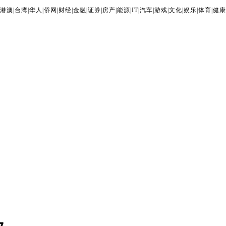
港澳
|
台湾
|
华人
|
侨网
|
财经
|
金融
|
证券
|
房产
|
能源
|
IT
|
汽车
|
游戏
|
文化
|
娱乐
|
体育
|
健康