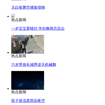
大白鲨腾空捕食猎物
热点新闻
一岁宝宝爱模仿 学街舞萌态百出
热点新闻
六岁男孩长城秀逆天机械舞
热点新闻
双子座流星雨划夜空