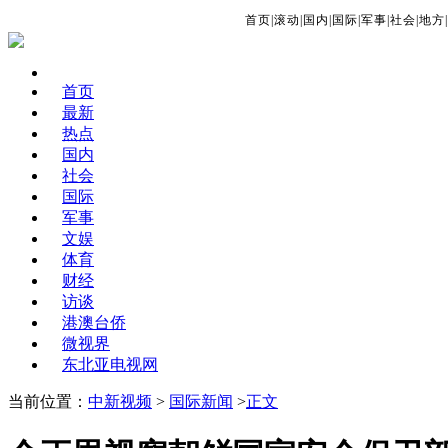
首页
|
滚动
|
国内
|
国际
|
军事
|
社会
|
地方
|
首页
最新
热点
国内
社会
国际
军事
文娱
体育
财经
访谈
港澳台侨
微视界
东北亚电视网
当前位置：
中新视频
>
国际新闻
>
正文