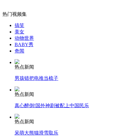
外交部：有关国家言论片面不公正
热门视频集
搞笑
美女
动物世界
安徽一实载49人客车翻车
BABY秀
奇闻
热点新闻
走！跟着总书记去植树
男孩错把电推当梳子
热点新闻
消防员救轻生者
花炮节热闹非凡
减压"枕头大战"
真心醉倒!国外神剧被配上中国民乐
热点新闻
纽约上演“枕头大战”
呆萌大熊猫滑雪取乐