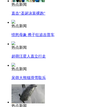
热点新闻
直击"圣诞泳装裸跑"
热点新闻
愤怒母象 携子狂追吉普车
热点新闻
超萌汪星人直立行走
热点新闻
呆萌大熊猫滑雪取乐
热点新闻