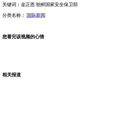
关键词：金正恩 朝鲜国家安全保卫部
10岁男童欲退学 称不想葬送理想
分类名称：
国际新闻
多数求职者整容属“逼上梁山”
您看完该视频的心情
山西运城恶犬咬伤多人 警民合力深夜将其击毙
相关报道
女孩北京地铁殴打老人 痛下狠手拳打脚踢
无痛分娩是否安全 医生回应
外交部：反对强权政治霸凌主义