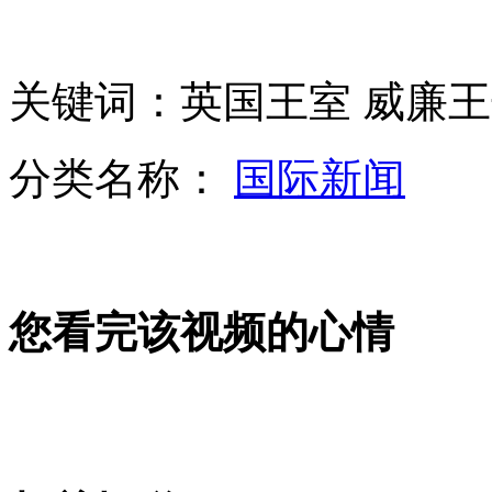
重庆雷政富不雅视频证实 职务被免立案调查
关键词：英国王室 威廉王
航拍美国感恩节百余辆汽车相撞
分类名称：
国际新闻
广州车展开幕 超跑品牌携车参展
您看完该视频的心情
索尼松下信用评级下调致垃圾级
山西运城恶犬咬伤多人 警民合力深夜将其击毙