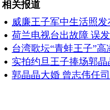
相关报道
女孩北京地铁殴打老人 痛下狠手拳打脚踢
威廉王子军中生活照发
无痛分娩是否安全 医生回应
荷兰电视台出故障 误
外交部：反对强权政治霸凌主义
台湾歌坛“青蛙王子”
实拍约旦王子捧场郭晶
外交部：有关国家言论片面不公正
郭晶晶大婚 曾志伟任
安徽一实载49人客车翻车