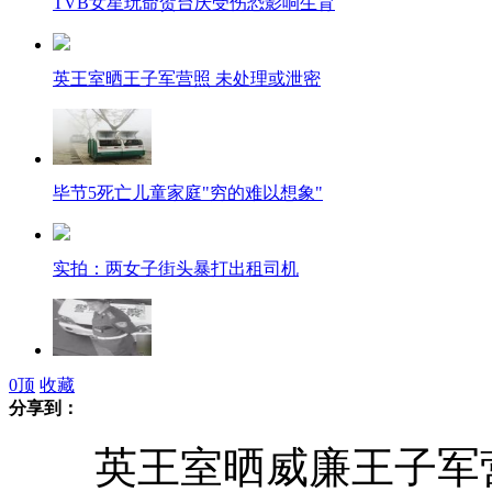
TVB女星玩命贺台庆受伤恐影响生育
英王室晒王子军营照 未处理或泄密
毕节5死亡儿童家庭"穷的难以想象"
实拍：两女子街头暴打出租司机
实拍河南获嘉交警疯狂拦车收费
0
顶
收藏
分享到：
英王室晒威廉王子军营