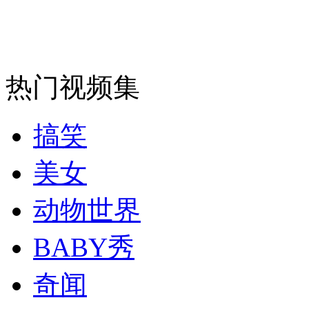
走！跟着总书记去植树
消防员救轻生者
花炮节热闹非凡
减压"枕头大战"
热门视频集
搞笑
纽约上演“枕头大战”
美女
司机酒驾遇交警 急速倒车逃窜
动物世界
BABY秀
奇闻