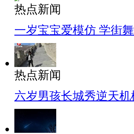
热点新闻
一岁宝宝爱模仿 学街
热点新闻
六岁男孩长城秀逆天机