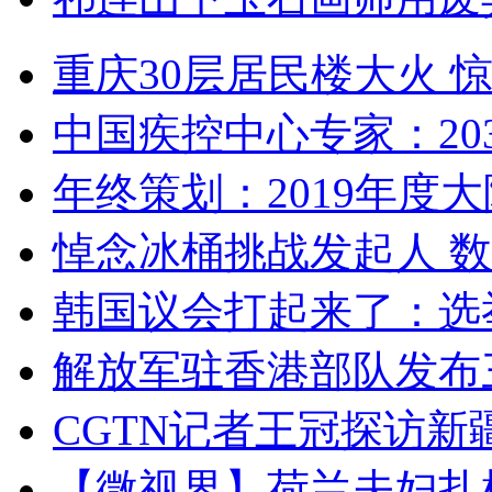
重庆30层居民楼大火
中国疾控中心专家：203
年终策划：2019年度大陆
悼念冰桶挑战发起人 数百
韩国议会打起来了：选举
解放军驻香港部队发布三
CGTN记者王冠探访新疆
【微视界】荷兰夫妇扎根青