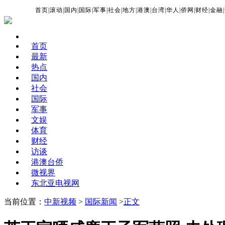
首页
|
滚动
|
国内
|
国际
|
军事
|
社会
|
地方
|
港澳
|
台湾
|
华人
|
侨网
|
财经
|
金融
|
首页
最新
热点
国内
社会
国际
军事
文娱
体育
财经
访谈
港澳台侨
微视界
东北亚电视网
当前位置：
中新视频
>
国际新闻
>
正文