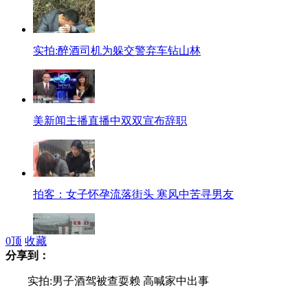
实拍:醉酒司机为躲交警弃车钻山林
美新闻主播直播中双双宣布辞职
拍客：女子怀孕流落街头 寒风中苦寻男友
0
顶
收藏
分享到：
日本一男子劫持人质 要求野田下台
实拍:男子酒驾被查耍赖 高喊家中出事