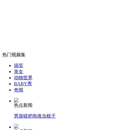
拍客：光头大叔十年练成九节鞭绝技
山西运城恶犬咬伤多人 警民合力深夜将其击毙
女孩北京地铁殴打老人 痛下狠手拳打脚踢
热门视频集
搞笑
美女
无痛分娩是否安全 医生回应
动物世界
BABY秀
奇闻
外交部：反对强权政治霸凌主义
热点新闻
外交部：有关国家言论片面不公正
男孩错把电推当梳子