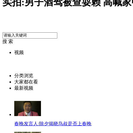
实拍:男子酒驾被查耍赖 高喊
搜 索
视频
分类浏览
大家都在看
最新视频
春晚发言人:除夕揭晓鸟叔是否上春晚