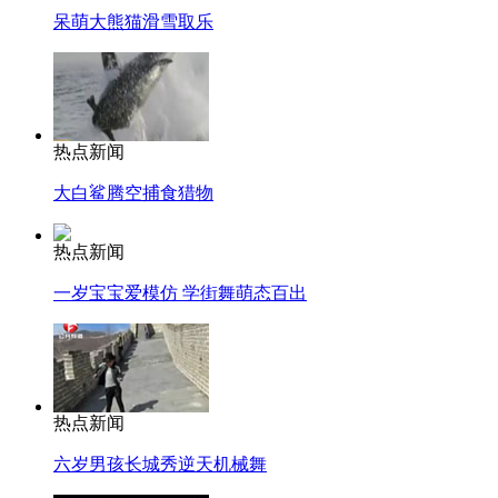
呆萌大熊猫滑雪取乐
热点新闻
大白鲨腾空捕食猎物
热点新闻
一岁宝宝爱模仿 学街舞萌态百出
热点新闻
六岁男孩长城秀逆天机械舞