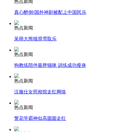
热点新闻
真心醉倒!国外神剧被配上中国民乐
安徽一实载49人客车翻车
热点新闻
呆萌大熊猫滑雪取乐
走！跟着总书记去植树
热点新闻
狗教练陪伴最胖猫咪 训练成功瘦身
消防员救轻生者
花炮节热闹非凡
减压"枕头大战"
热点新闻
汉服仕女照相馆走红网络
纽约上演“枕头大战”
热点新闻
警花学霸神似高圆圆走红
司机酒驾遇交警 急速倒车逃窜