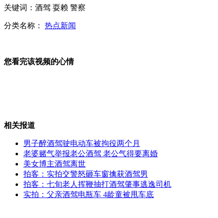
关键词：酒驾 耍赖 警察
天津卫生局:天津肿瘤医院推诿病人
分类名称：
热点新闻
您看完该视频的心情
日本拟更名日韩争议岛屿山峰
俄罗斯欲在俄日争议岛屿建造酒店
相关报道
男子醉酒驾驶电动车被拘役两个月
老婆赌气举报老公酒驾 老公气得要离婚
美女博主酒驾离世
拍客：实拍交警怒砸车窗擒获酒驾男
拍客：萝莉脸魔鬼肌肉女再现江湖
拍客：七旬老人挥鞭抽打酒驾肇事逃逸司机
实拍：父亲酒驾电瓶车 4龄童被甩车底