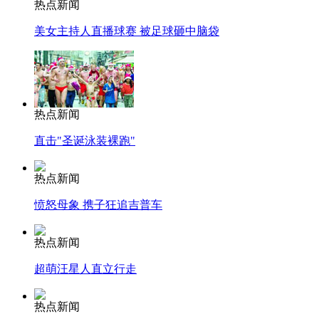
热点新闻
美女主持人直播球赛 被足球砸中脑袋
热点新闻
直击"圣诞泳装裸跑"
热点新闻
愤怒母象 携子狂追吉普车
热点新闻
超萌汪星人直立行走
热点新闻