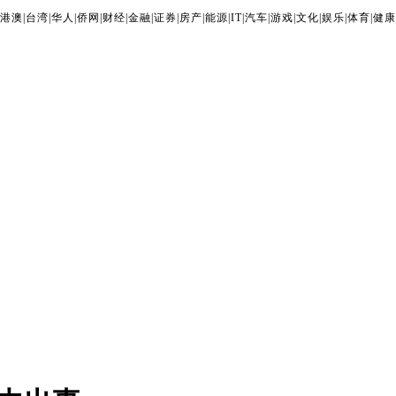
港澳
|
台湾
|
华人
|
侨网
|
财经
|
金融
|
证券
|
房产
|
能源
|
IT
|
汽车
|
游戏
|
文化
|
娱乐
|
体育
|
健康