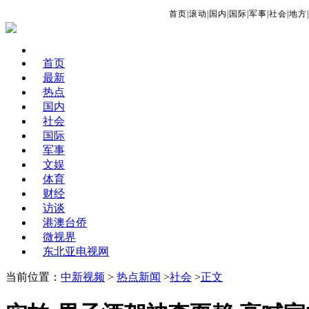
首页
|
滚动
|
国内
|
国际
|
军事
|
社会
|
地方
|
首页
最新
热点
国内
社会
国际
军事
文娱
体育
财经
访谈
港澳台侨
微视界
东北亚电视网
当前位置：
中新视频
>
热点新闻
>
社会
>
正文