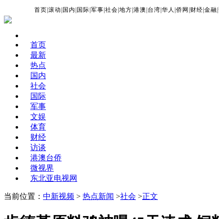
首页
|
滚动
|
国内
|
国际
|
军事
|
社会
|
地方
|
港澳
|
台湾
|
华人
|
侨网
|
财经
|
金融
|
首页
最新
热点
国内
社会
国际
军事
文娱
体育
财经
访谈
港澳台侨
微视界
东北亚电视网
当前位置：
中新视频
>
热点新闻
>
社会
>
正文