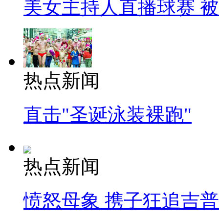
美女主持人直播球赛 
热点新闻
直击"圣诞泳装裸跑"
热点新闻
愤怒母象 携子狂追吉