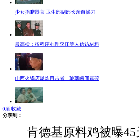
少女捐赠器官 卫生部副部长亲自操刀
最高检：按程序办理李庄等人信访材料
山西火锅店爆炸目击者：玻璃瞬间震碎
0
顶
收藏
“痴父”寻女18载 苦守老屋等待
分享到：
肯德基原料鸡被曝45天