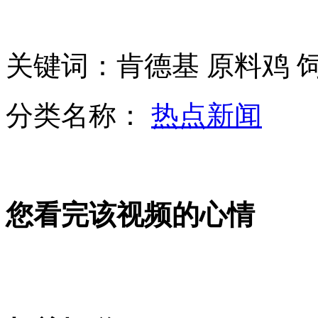
播客：拜金女高唱《要嫁就嫁有钱郎》
关键词：肯德基 原料鸡 饲
网民编发“偷孩子”谣言被罚200元
分类名称：
热点新闻
两姐妹同嫁一夫 寿命均已超百岁
您看完该视频的心情
女子胆囊有30多颗结石 不吃早饭
传某高校图书馆似会所 校方称只是拍得好
山西运城恶犬咬伤多人 警民合力深夜将其击毙