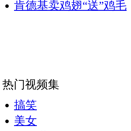
肯德基卖鸡翅“送”鸡毛
走！跟着总书记去植树
消防员救轻生者
花炮节热闹非凡
减压"枕头大战"
纽约上演“枕头大战”
热门视频集
司机酒驾遇交警 急速倒车逃窜
搞笑
美女