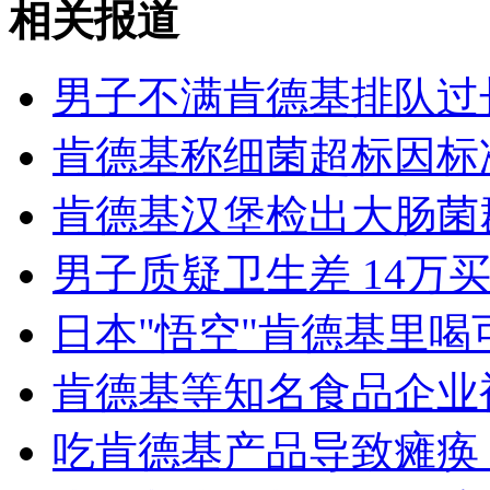
相关报道
男子不满肯德基排队过长
女孩北京地铁殴打老人 痛下狠手拳打脚踢
肯德基称细菌超标因标
无痛分娩是否安全 医生回应
肯德基汉堡检出大肠菌
外交部：反对强权政治霸凌主义
男子质疑卫生差 14万
日本"悟空"肯德基里喝
外交部：有关国家言论片面不公正
肯德基等知名食品企业
吃肯德基产品导致瘫痪 
安徽一实载49人客车翻车