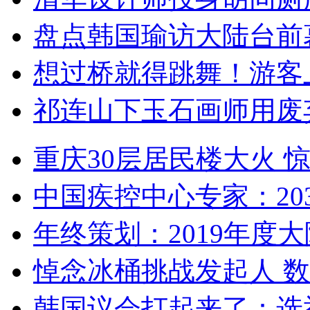
盘点韩国瑜访大陆台前
想过桥就得跳舞！游客
祁连山下玉石画师用废
重庆30层居民楼大火
中国疾控中心专家：203
年终策划：2019年度大陆
悼念冰桶挑战发起人 数百
韩国议会打起来了：选举