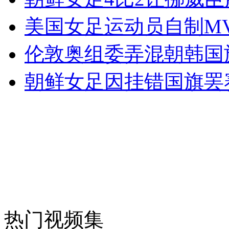
美国女足运动员自制M
安徽一实载49人客车翻车
伦敦奥组委弄混朝韩国旗
朝鲜女足因挂错国旗罢
走！跟着总书记去植树
消防员救轻生者
花炮节热闹非凡
减压"枕头大战"
纽约上演“枕头大战”
热门视频集
司机酒驾遇交警 急速倒车逃窜