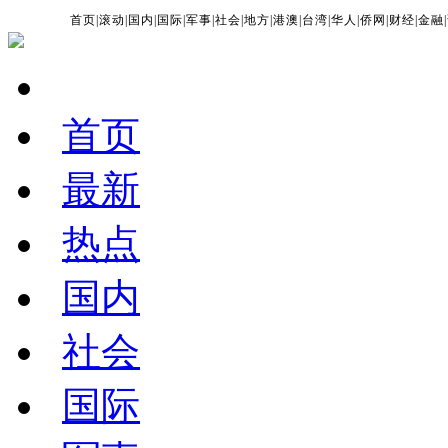
首页
|
滚动
|
国内
|
国际
|
军事
|
社会
|
地方
|
港澳
|
台湾
|
华人
|
侨网
|
财经
|
金融
|
首页
最新
热点
国内
社会
国际