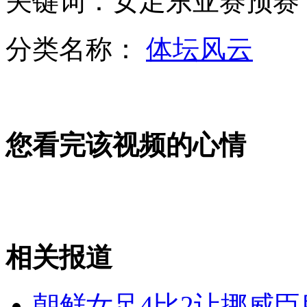
关键词：女足东亚赛预赛 
女足东亚赛预赛：中国2:1澳大利亚
分类名称：
体坛风云
山西运城恶犬咬伤多人 警民合力深夜将其击毙
女孩北京地铁殴打老人 痛下狠手拳打脚踢
您看完该视频的心情
无痛分娩是否安全 医生回应
外交部：反对强权政治霸凌主义
相关报道
外交部：有关国家言论片面不公正
朝鲜女足4比2让挪威臣