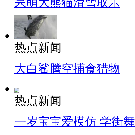
呆萌大熊猫滑雪取乐
热点新闻
大白鲨腾空捕食猎物
热点新闻
一岁宝宝爱模仿 学街