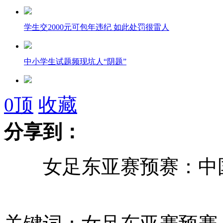
学生交2000元可包年违纪 如此处罚很雷人
中小学生试题频现坑人“阴题”
大学图书馆被指奢华似会所
0
顶
收藏
分享到：
泰国举行大规模反政府集会
女足东亚赛预赛：中国2
CBA揭幕战：北京金隅轻取上海
日本发生4.9级地震 东京震感强烈