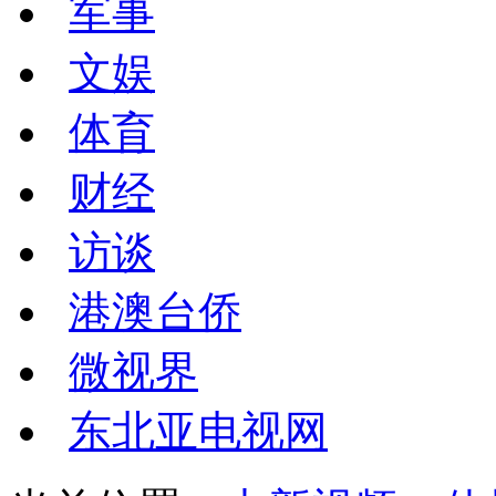
军事
文娱
体育
财经
访谈
港澳台侨
微视界
东北亚电视网