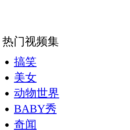
安徽一实载49人客车翻车
热门视频集
走！跟着总书记去植树
搞笑
消防员救轻生者
花炮节热闹非凡
减压"枕头大战"
美女
动物世界
纽约上演“枕头大战”
BABY秀
司机酒驾遇交警 急速倒车逃窜
奇闻