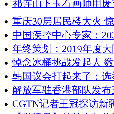
祁连山下玉石画师用废
重庆30层居民楼大火
中国疾控中心专家：203
年终策划：2019年度大陆
悼念冰桶挑战发起人 数百
韩国议会打起来了：选举
解放军驻香港部队发布三
CGTN记者王冠探访新疆