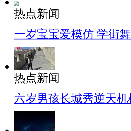
热点新闻
一岁宝宝爱模仿 学街
热点新闻
六岁男孩长城秀逆天机