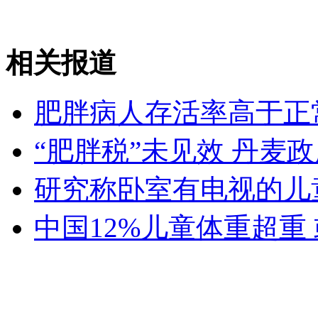
广州车展:欧美韩系车销量趁势而上
相关报道
山西运城恶犬咬伤多人 警民合力深夜将其击毙
肥胖病人存活率高于正
女孩北京地铁殴打老人 痛下狠手拳打脚踢
“肥胖税”未见效 丹麦
研究称卧室有电视的儿
无痛分娩是否安全 医生回应
中国12%儿童体重超重
外交部：反对强权政治霸凌主义
外交部：有关国家言论片面不公正