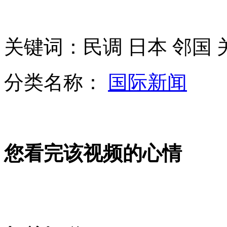
实拍歼-15舰载机起降"辽宁舰"
关键词：民调 日本 邻国 
分类名称：
国际新闻
兰州高校模拟联合国大会 大学生变身"外交官"
实拍驻港部队完成第15次轮换
您看完该视频的心情
北京马拉松:中国眼镜姑娘21连冠