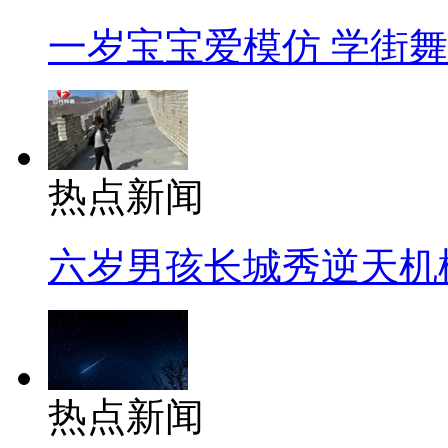
一岁宝宝爱模仿 学街
热点新闻
六岁男孩长城秀逆天机
热点新闻