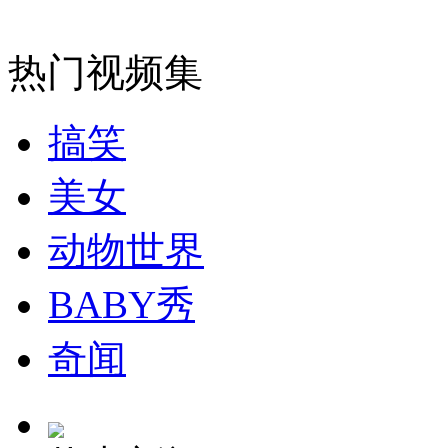
热门视频集
走！跟着总书记去植树
搞笑
消防员救轻生者
花炮节热闹非凡
减压"枕头大战"
美女
动物世界
纽约上演“枕头大战”
BABY秀
司机酒驾遇交警 急速倒车逃窜
奇闻