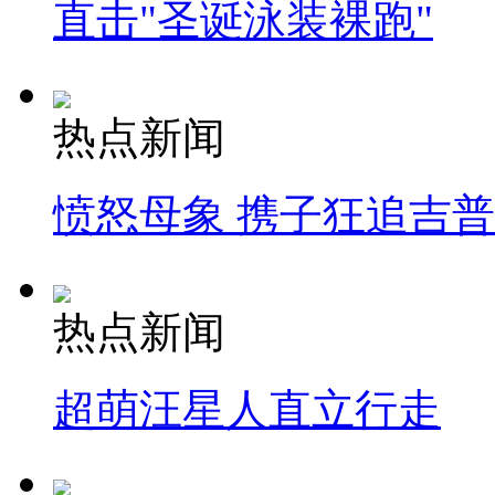
直击"圣诞泳装裸跑"
热点新闻
愤怒母象 携子狂追吉
热点新闻
超萌汪星人直立行走