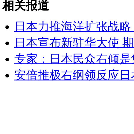
相关报道
山西运城恶犬咬伤多人 警民合力深夜将其击毙
日本力推海洋扩张战略
女孩北京地铁殴打老人 痛下狠手拳打脚踢
日本宣布新驻华大使 
专家：日本民众右倾是
无痛分娩是否安全 医生回应
安倍推极右纲领反应日
外交部：反对强权政治霸凌主义
外交部：有关国家言论片面不公正
安徽一实载49人客车翻车