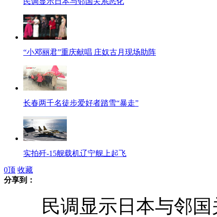
民调显示日本与邻国关系恶化
“小邓丽君”重庆献唱 庄奴古月现场助阵
长春两千名徒步爱好者踏雪“暴走”
实拍歼-15舰载机辽宁舰上起飞
0
顶
收藏
分享到：
民调显示日本与邻国
实拍歼-15舰载机成功着舰