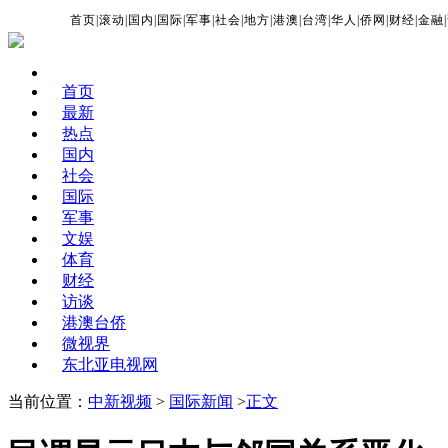
首页
|
滚动
|
国内
|
国际
|
军事
|
社会
|
地方
|
港澳
|
台湾
|
华人
|
侨网
|
财经
|
金融
|
首页
最新
热点
国内
社会
国际
军事
文娱
体育
财经
访谈
港澳台侨
微视界
东北亚电视网
当前位置：
中新视频
>
国际新闻
>
正文