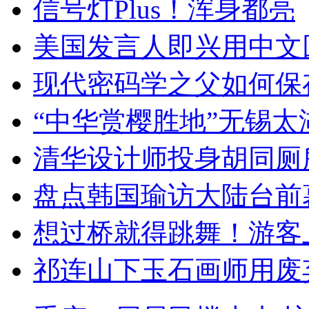
信号灯Plus！浑身都亮
美国发言人即兴用中文
现代密码学之父如何保
“中华赏樱胜地”无锡
清华设计师投身胡同厕
盘点韩国瑜访大陆台前
想过桥就得跳舞！游客
祁连山下玉石画师用废