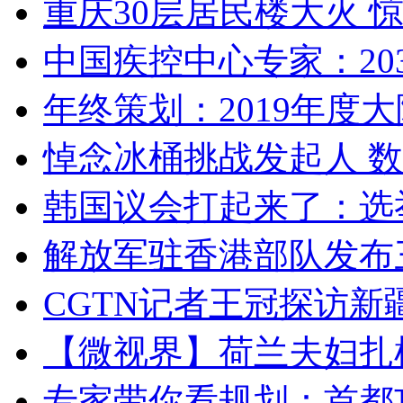
重庆30层居民楼大火
中国疾控中心专家：203
年终策划：2019年度大陆
悼念冰桶挑战发起人 数百
韩国议会打起来了：选举
解放军驻香港部队发布三
CGTN记者王冠探访新疆
【微视界】荷兰夫妇扎根青
专家带你看规划：首都功