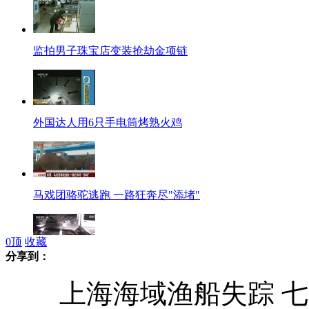
监拍男子珠宝店变装抢劫金项链
外国达人用6只手电筒烤熟火鸡
马戏团骆驼逃跑 一路狂奔尽"添堵"
0
顶
收藏
分享到：
监拍三少年连续夜晚砸车盗窃
上海海域渔船失踪 七