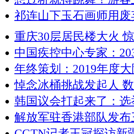
祁连山下玉石画师用废
重庆30层居民楼大火
中国疾控中心专家：203
年终策划：2019年度大陆
悼念冰桶挑战发起人 数百
韩国议会打起来了：选举
解放军驻香港部队发布三
CGTN记者王冠探访新疆