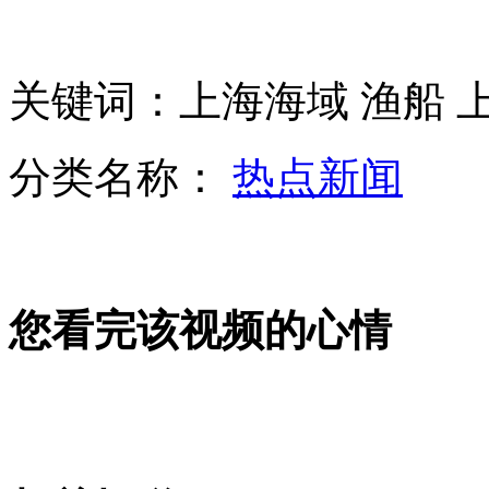
保暖内衣所谓高科技只是普通纤维
关键词：上海海域 渔船 
最卖萌警示：蠢蠢的死法
分类名称：
热点新闻
浙江回应钉子户:补偿不变 绝不逼迁
法国美女变身"超级男模"一炮走红
您看完该视频的心情
男子国考坐宾利 丈母娘下"生死状"