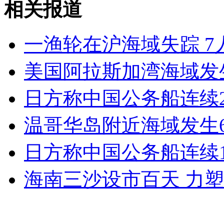
相关报道
山西运城恶犬咬伤多人 警民合力深夜将其击毙
一渔轮在沪海域失踪 7
女孩北京地铁殴打老人 痛下狠手拳打脚踢
美国阿拉斯加湾海域发生
无痛分娩是否安全 医生回应
日方称中国公务船连续
温哥华岛附近海域发生6
外交部：反对强权政治霸凌主义
日方称中国公务船连续
外交部：有关国家言论片面不公正
海南三沙设市百天 力
安徽一实载49人客车翻车