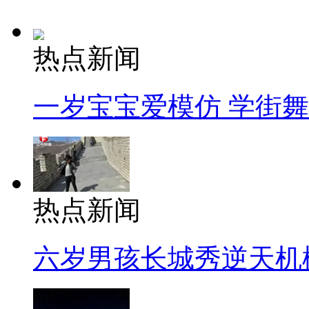
热点新闻
一岁宝宝爱模仿 学街
热点新闻
六岁男孩长城秀逆天机