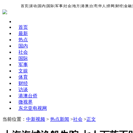
首页
|
滚动
|
国内
|
国际
|
军事
|
社会
|
地方
|
港澳
|
台湾
|
华人
|
侨网
|
财经
|
金融
|
首页
最新
热点
国内
社会
国际
军事
文娱
体育
财经
访谈
港澳台侨
微视界
东北亚电视网
当前位置：
中新视频
>
热点新闻
>
社会
>
正文