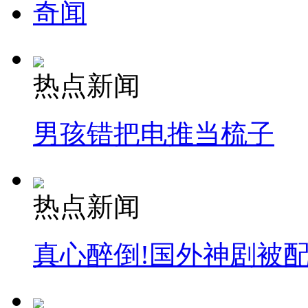
奇闻
热点新闻
男孩错把电推当梳子
热点新闻
真心醉倒!国外神剧被