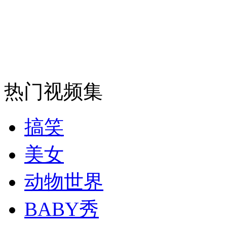
走！跟着总书记去植树
消防员救轻生者
花炮节热闹非凡
减压"枕头大战"
热门视频集
搞笑
纽约上演“枕头大战”
美女
司机酒驾遇交警 急速倒车逃窜
动物世界
BABY秀