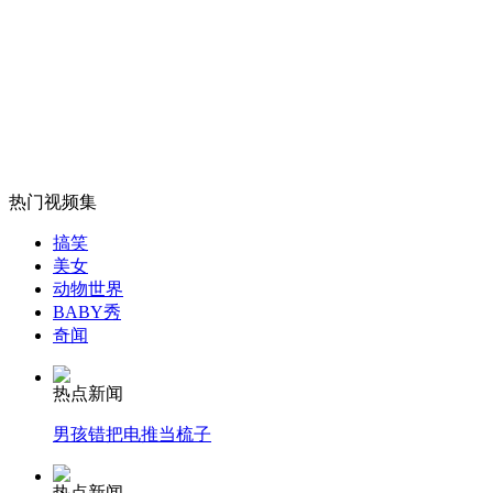
女孩北京地铁殴打老人 痛下狠手拳打脚踢
无痛分娩是否安全 医生回应
外交部：反对强权政治霸凌主义
热门视频集
搞笑
美女
外交部：有关国家言论片面不公正
动物世界
BABY秀
奇闻
安徽一实载49人客车翻车
热点新闻
男孩错把电推当梳子
热点新闻