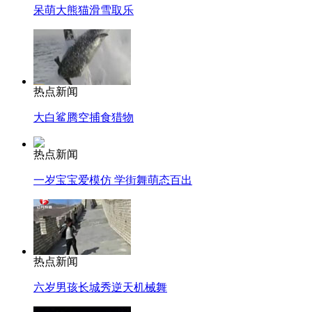
呆萌大熊猫滑雪取乐
热点新闻
大白鲨腾空捕食猎物
热点新闻
一岁宝宝爱模仿 学街舞萌态百出
热点新闻
六岁男孩长城秀逆天机械舞