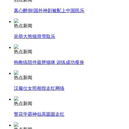
走！跟着总书记去植树
真心醉倒!国外神剧被配上中国民乐
消防员救轻生者
花炮节热闹非凡
减压"枕头大战"
热点新闻
呆萌大熊猫滑雪取乐
热点新闻
纽约上演“枕头大战”
狗教练陪伴最胖猫咪 训练成功瘦身
热点新闻
司机酒驾遇交警 急速倒车逃窜
汉服仕女照相馆走红网络
热点新闻
警花学霸神似高圆圆走红