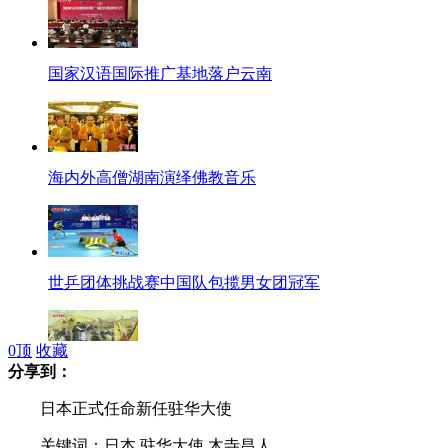
国家汉语国际推广基地落户云南
海内外高僧湖南演绎佛教音乐
世乒团体挑战赛中国队包揽男女团冠军
0
顶
收藏
分享到：
左宗棠诞辰200周年 后裔呼吁捍卫疆土
日本正式任命新任驻华大使
关键词：日本 驻华大使 木寺昌人