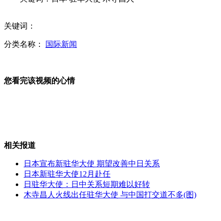
新疆一货车先后与两车相撞致8人死亡
关键词：
分类名称：
国际新闻
新西兰航空推"霍比特人"主题客机
您看完该视频的心情
雅典地铁站突演莎翁剧 乘客齐参与
网传深度睡眠被闹钟叫醒等同醉酒
相关报道
实拍"白富美"商场巧妙偷衣全程
日本宣布新驻华大使 期望改善中日关系
日本新驻华大使12月赴任
日驻华大使：日中关系短期难以好转
山西运城恶犬咬伤多人 警民合力深夜将其击毙
木寺昌人火线出任驻华大使 与中国打交道不多(图)