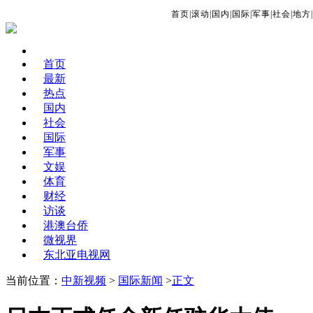
首页
|
滚动
|
国内
|
国际
|
军事
|
社会
|
地方
|
首页
最新
热点
国内
社会
国际
军事
文娱
体育
财经
访谈
港澳台侨
微视界
东北亚电视网
当前位置：
中新视频
>
国际新闻
>
正文