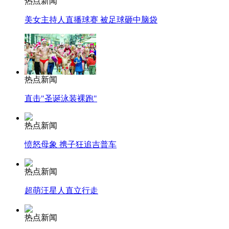
热点新闻
美女主持人直播球赛 被足球砸中脑袋
热点新闻
直击"圣诞泳装裸跑"
热点新闻
愤怒母象 携子狂追吉普车
热点新闻
超萌汪星人直立行走
热点新闻