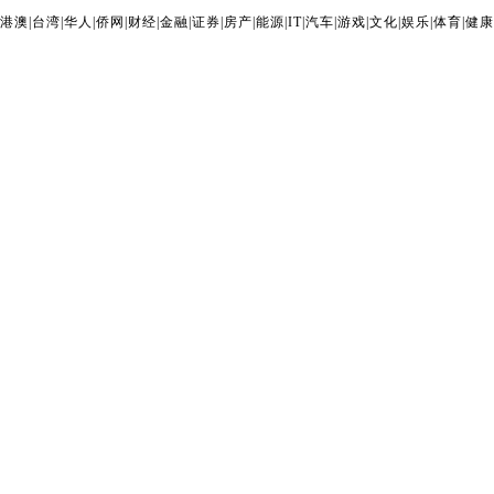
港澳
|
台湾
|
华人
|
侨网
|
财经
|
金融
|
证券
|
房产
|
能源
|
IT
|
汽车
|
游戏
|
文化
|
娱乐
|
体育
|
健康