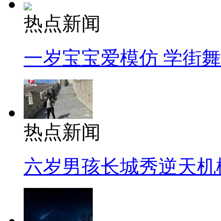
热点新闻
一岁宝宝爱模仿 学街
热点新闻
六岁男孩长城秀逆天机