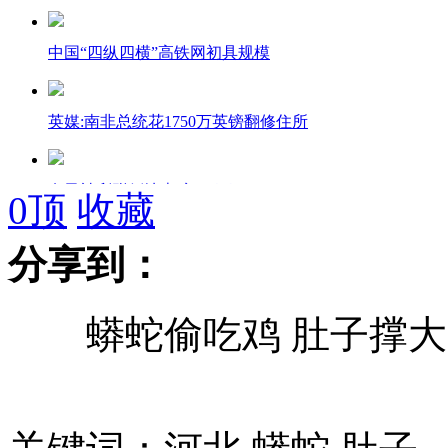
中国“四纵四横”高铁网初具规模
英媒:南非总统花1750万英镑翻修住所
女子被刮蹭倒地索赔500万
0
顶
收藏
分享到：
妻子与丈夫争玩电脑失败怒服60粒药
蟒蛇偷吃鸡 肚子撑大
小伙戴假发穿睡衣进女工宿舍行窃被擒
实拍:打瞌睡宝宝萌翻网友