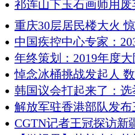
祁连山下玉石画师用废
重庆30层居民楼大火
中国疾控中心专家：203
年终策划：2019年度大陆
悼念冰桶挑战发起人 数百
韩国议会打起来了：选举
解放军驻香港部队发布三
CGTN记者王冠探访新疆