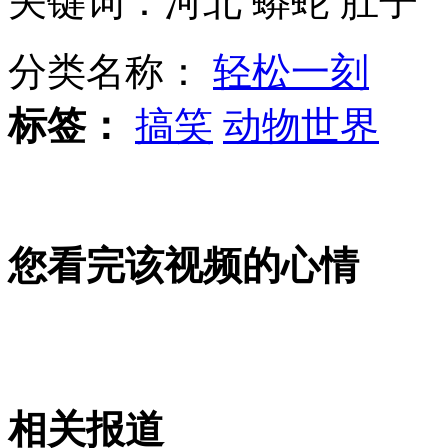
关键词：河北 蟒蛇 肚子
山西运城恶犬咬伤多人 警民合力深夜将其击毙
分类名称：
轻松一刻
标签：
搞笑
动物世界
女孩北京地铁殴打老人 痛下狠手拳打脚踢
无痛分娩是否安全 医生回应
您看完该视频的心情
外交部：反对强权政治霸凌主义
外交部：有关国家言论片面不公正
相关报道
安徽一实载49人客车翻车