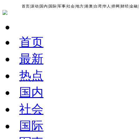
首页
|
滚动
|
国内
|
国际
|
军事
|
社会
|
地方
|
港澳
|
台湾
|
华人
|
侨网
|
财经
|
金融
|
首页
最新
热点
国内
社会
国际