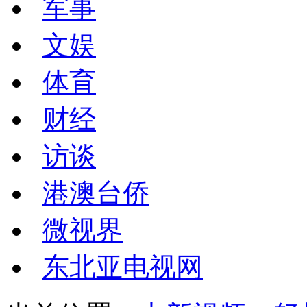
军事
文娱
体育
财经
访谈
港澳台侨
微视界
东北亚电视网