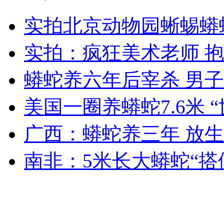
实拍北京动物园蜥蜴蟒
实拍：疯狂美术老师 
走！跟着总书记去植树
蟒蛇养六年后宰杀 男
消防员救轻生者
花炮节热闹非凡
减压"枕头大战"
美国一圈养蟒蛇7.6米 
广西：蟒蛇养三年 放
纽约上演“枕头大战”
南非：5米长大蟒蛇“搭
司机酒驾遇交警 急速倒车逃窜