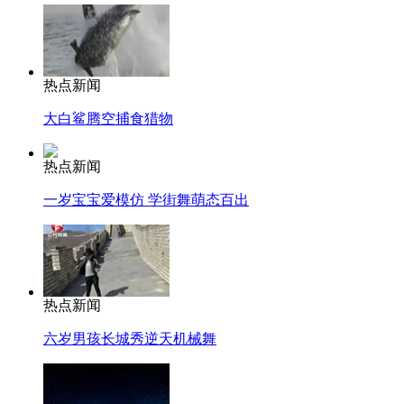
热点新闻
大白鲨腾空捕食猎物
热点新闻
一岁宝宝爱模仿 学街舞萌态百出
热点新闻
六岁男孩长城秀逆天机械舞