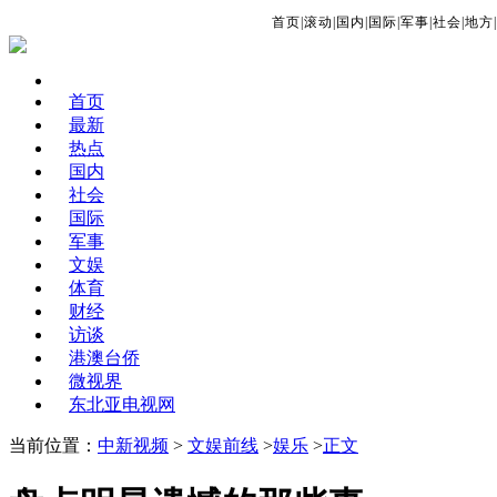
首页
|
滚动
|
国内
|
国际
|
军事
|
社会
|
地方
|
首页
最新
热点
国内
社会
国际
军事
文娱
体育
财经
访谈
港澳台侨
微视界
东北亚电视网
当前位置：
中新视频
>
文娱前线
>
娱乐
>
正文