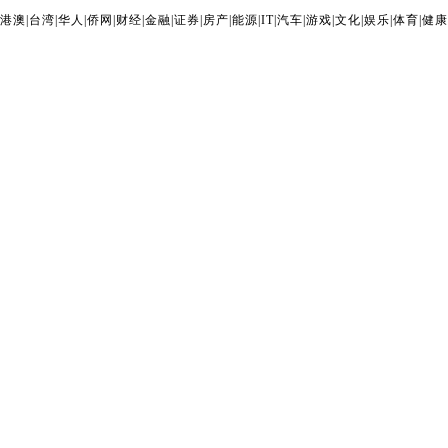
港澳
|
台湾
|
华人
|
侨网
|
财经
|
金融
|
证券
|
房产
|
能源
|
IT
|
汽车
|
游戏
|
文化
|
娱乐
|
体育
|
健康