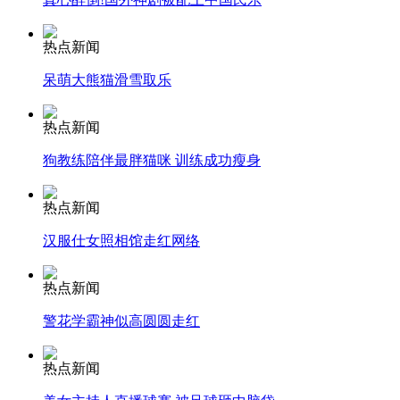
安徽一实载49人客车翻车
热点新闻
呆萌大熊猫滑雪取乐
热点新闻
走！跟着总书记去植树
狗教练陪伴最胖猫咪 训练成功瘦身
消防员救轻生者
花炮节热闹非凡
减压"枕头大战"
热点新闻
汉服仕女照相馆走红网络
热点新闻
纽约上演“枕头大战”
警花学霸神似高圆圆走红
司机酒驾遇交警 急速倒车逃窜
热点新闻