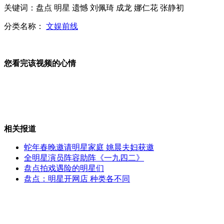
关键词：盘点 明星 遗憾 刘佩琦 成龙 娜仁花 张静初
周迅状告出版社捏造感情经历
分类名称：
文娱前线
您看完该视频的心情
李玲玉回应失聪传闻
又到一年退伍时 天安门国旗班老兵退伍
相关报道
蛇年春晚邀请明星家庭 姚晨夫妇获邀
全明星演员阵容助阵《一九四二》
盘点拍戏遇险的明星们
专家支招调整生活习惯防止"过劳肥"
盘点：明星开网店 种类各不同