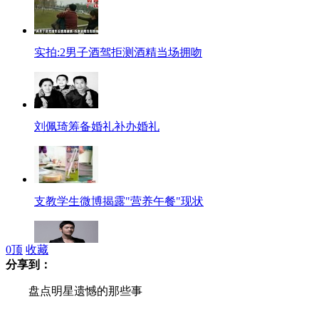
实拍:2男子酒驾拒测酒精当场拥吻
刘佩琦筹备婚礼补办婚礼
支教学生微博揭露"营养午餐"现状
0
顶
收藏
分享到：
黄晓明截肢传闻纯属子虚乌有
盘点明星遗憾的那些事