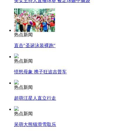
美女主持人直播球赛 被足球砸中脑袋
热点新闻
直击"圣诞泳装裸跑"
热点新闻
愤怒母象 携子狂追吉普车
热点新闻
超萌汪星人直立行走
热点新闻
呆萌大熊猫滑雪取乐