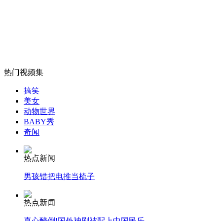
蔡依林露腿抛胸不惧走光 雨中热舞大卖性感
山西运城恶犬咬伤多人 警民合力深夜将其击毙
热门视频集
搞笑
女孩北京地铁殴打老人 痛下狠手拳打脚踢
美女
动物世界
BABY秀
无痛分娩是否安全 医生回应
奇闻
热点新闻
外交部：反对强权政治霸凌主义
男孩错把电推当梳子
外交部：有关国家言论片面不公正
热点新闻
真心醉倒!国外神剧被配上中国民乐