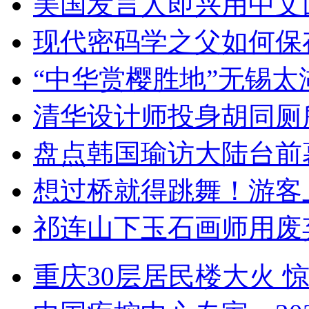
美国发言人即兴用中文
现代密码学之父如何保
“中华赏樱胜地”无锡
清华设计师投身胡同厕
盘点韩国瑜访大陆台前
想过桥就得跳舞！游客
祁连山下玉石画师用废
重庆30层居民楼大火