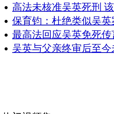
无痛分娩是否安全 医生回应
高法未核准吴英死刑 
保育钧：杜绝类似吴英
外交部：反对强权政治霸凌主义
最高法回应吴英免死传
外交部：有关国家言论片面不公正
吴英与父亲终审后至今
安徽一实载49人客车翻车
走！跟着总书记去植树
消防员救轻生者
花炮节热闹非凡
减压"枕头大战"