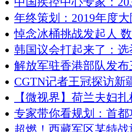
中国疾控中心专家：203
年终策划：2019年度大陆
悼念冰桶挑战发起人 数百
韩国议会打起来了：选举
解放军驻香港部队发布三
CGTN记者王冠探访新疆
【微视界】荷兰夫妇扎根青
专家带你看规划：首都功
超燃！西藏军区某特战