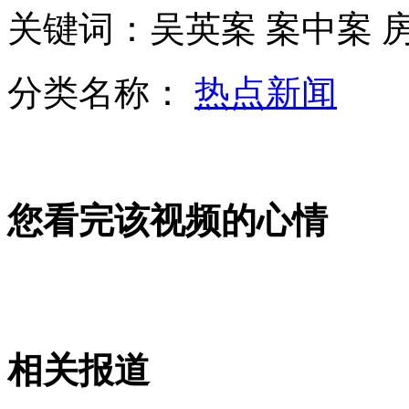
广州车展:记者亲身体验房车
关键词：吴英案 案中案 房
分类名称：
热点新闻
广州车展:美丽车模的车展生活
越南要求高官必须公开个人财产
您看完该视频的心情
山西运城恶犬咬伤多人 警民合力深夜将其击毙
女孩北京地铁殴打老人 痛下狠手拳打脚踢
相关报道