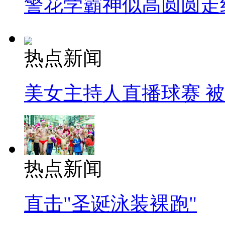
警花学霸神似高圆圆走
热点新闻
美女主持人直播球赛 
热点新闻
直击"圣诞泳装裸跑"