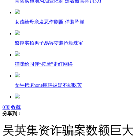
青岛实施地沟油登记制 违者最高将罚3万
女孩给母亲发恶作剧照 佯装坠崖
监控实拍男子易容变装抢劫珠宝
猫咪给同伴“按摩”走红网络
女生携iPhone应聘被疑不能吃苦
俏江南承认张兰改国籍 企业变外商投资
0
顶
收藏
分享到：
吴英集资诈骗案数额巨大