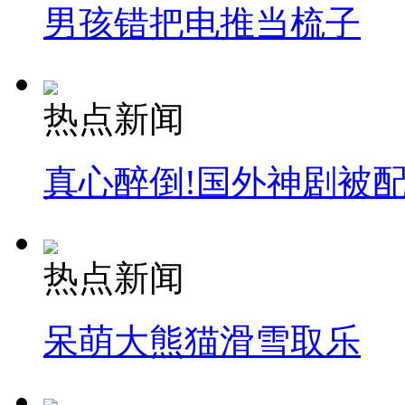
男孩错把电推当梳子
热点新闻
真心醉倒!国外神剧被
热点新闻
呆萌大熊猫滑雪取乐