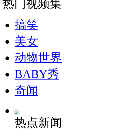
热门视频集
搞笑
纽约上演“枕头大战”
美女
司机酒驾遇交警 急速倒车逃窜
动物世界
BABY秀
奇闻
热点新闻